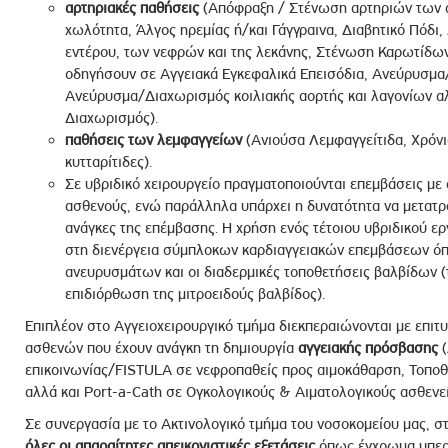
αρτηριακές παθήσεις
(Απόφραξη / Στένωση αρτηριών των 
χωλότητα, Άλγος ηρεμίας ή/και Γάγγραινα, Διαβητικό Πόδ
εντέρου, των νεφρών και της λεκάνης, Στένωση Καρωτίδων
οδηγήσουν σε Αγγειακά Εγκεφαλικά Επεισόδια, Ανεύρυσμα
Ανεύρυσμα/Διαχωρισμός κοιλιακής αορτής και λαγονίων α
Διαχωρισμός).
παθήσεις των λεμφαγγείων
(Ανιούσα Λεμφαγγείτιδα, Χρόν
κυτταρίτιδες).
Σε υβριδικό χειρουργείο πραγματοποιούνται επεμβάσεις με
ασθενούς, ενώ παράλληλα υπάρχει η δυνατότητα να μετατραπ
ανάγκες της επέμβασης. Η χρήση ενός τέτοιου υβριδικού ερ
στη διενέργεια σύμπλοκων καρδιαγγειακών επεμβάσεων όπ
ανευρυσμάτων και οι διαδερμικές τοποθετήσεις βαλβίδων (
επιδιόρθωση της μιτροειδούς βαλβίδος).
Επιπλέον στο Αγγειοχειρουργικό τμήμα διεκπεραιώνονται με επιτυ
ασθενών που έχουν ανάγκη τη δημιουργία
αγγειακής πρόσβασης
(
επικοινωνίας/FISTULA σε νεφροπαθείς προς αιμοκάθαρση, Τοπο
αλλά και Port-a-Cath σε Ογκολογικούς & Αιματολογικούς ασθενεί
Σε συνεργασία με το Ακτινολογικό τμήμα του νοσοκομείου μας, σ
όλες οι απαραίτητες απεικονιστικές εξετάσεις
όπως έγχρωμα υπερη