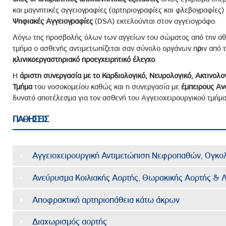
και μαγνητικές αγγειογραφίες (αρτηριογραφίες και φλεβογραφίες)
Ψηφιακές Αγγειογραφίες
(DSA) εκτελούνται στον αγγειογράφο.
Λόγω της προσβολής όλων των αγγείων του σώματος από την αθ
τμήμα ο ασθενής αντιμετωπίζεται σαν σύνολο οργάνων π
ρ
ιν από 
κλινικοεργαστηριακό προεγχειρητικό έλεγχο
.
Η
άριστη συνεργασία με το Καρδιολογικό, Νευρολογικό, Ακτινολο
Τμήμα
του νοσοκομείου καθώς και η συνεργασία με
έμπειρους Αν
δυνατό αποτέλεσμα για τον ασθενή του Αγγειοχειρουργικού τμήμα
ΠΑΘΗΣΕΙΣ
Αγγειοχειρουργική Αντιμετώπιση Νεφροπαθών, Ογκο
Ανεύρυσμα Κοιλιακής Αορτής, Θωρακικής Αορτής & 
Αποφρακτική αρτηριοπάθεια κάτω άκρων
Διαχωρισμός αορτής