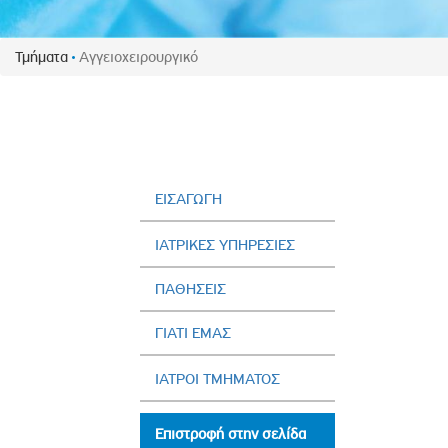
Πολιτική Προσλήψεων Π
Πολιτικές Ασφάλειας Π
Τμήματα
Αγγειοχειρουργικό
Πολιτική Ανθρώπινων Δ
Επιτροπή Αποδοχών και
Κανονισμός Επιτροπής 
Επιτροπή Ελέγχου
Κανονισμός Λειτουργίας
ΕΙΣΑΓΩΓΗ
Διεύθυνση Εσωτερικού Ε
ΙΑΤΡΙΚΕΣ ΥΠΗΡΕΣΙΕΣ
Έκθεσης Βιώσιμης Ανάπ
ΠΑΘΗΣΕΙΣ
Έκθεση Βιώσιμης Ανάπ
Πολιτική Δέουσας Επιμέ
ΓΙΑΤΙ ΕΜΑΣ
Πολιτική Αναγνώρισης 
Ασθενών
ΙΑΤΡΟΙ ΤΜΗΜΑΤΟΣ
Ειδική Ετήσια Έκθεση
Επιστροφή στην σελίδα