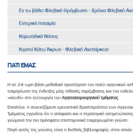
Εν τω βάθει Φλεβική Θρόμβωση - Χρόνια Φλεβική Ανε
Εντερική Ισχαιμία
Καρωτιδική Νόσος
Κιρσοί Κάτω Άκρων - Φλεβική Ανεπάρκεια
ΓΙΑΤΙ ΕΜΑΣ
Η σε 24-ωρη βάση μεθοδική προσέγγιση του πολύ-αγγειακού ασθε
τεκμηρίωση της ένδειξης μίας πιθανής παρέμβασης και τον ενδελ
«κλειδί» στη λειτουργία του
Αγγειοχειρουργικού
τμήματος
.
Επιπλέον, η συνεχιζόμενη ερευνητική δραστηριότητα των Αγγειο
Τμήματος εγγυάται ότι η απόφαση και η στρατηγική αντιμετώπισ
γνώμονα την πιο πρόσφατα επιστημονικά τεκμηριωμένη γνώση.
Πηγή αυτής της γνώσης είναι η διεθνής βιβλιογραφία, στην οποί