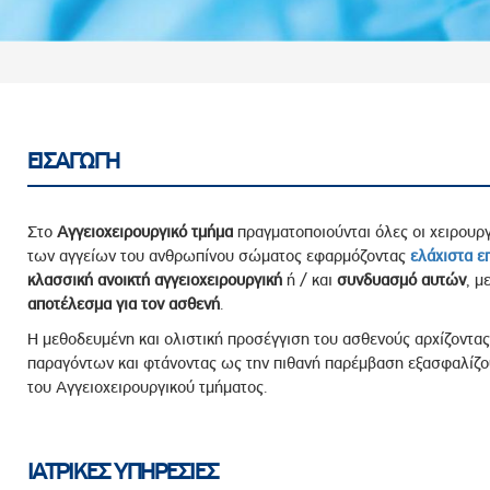
ροσωπικού, Στελεχών και Συνεργατών
ληροφοριών
ικαιωμάτων
 Υποψηφιοτήτων
Αποδοχών - Υποψηφιοτήτων
ΕΙΣΑΓΩΓΗ
 Επιτροπής Ελέγχου
Στο
Αγγειοχειρουργικό
τμήμα
πραγματοποιούνται όλες οι χειρουρ
λέγχου Κανονισμός Λειτουργίας
των αγγείων του ανθρωπίνου σώματος εφαρμόζοντας
ελάχιστα ε
κλασσική ανοικτή αγγειοχειρουργική
ή / και
συνδυασμό αυτών
, μ
τυξης 2023
αποτέλεσμα για τον ασθενή
.
τυξης 2024
Η μεθοδευμένη και ολιστική προσέγγιση του ασθενούς αρχίζοντα
λειας Τρίτων Μερών
παραγόντων και φτάνοντας ως την πιθανή παρέμβαση εξασφαλίζου
Προστασίας και Προαγωγής των Δικαιωμάτων των
του Αγγειοχειρουργικού τμήματος.
ΙΑΤΡΙΚΕΣ ΥΠΗΡΕΣΙΕΣ