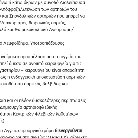
άνω ή κάτω άκρων με συνοδό Διαλείπουσα
ι, Απόφραξη/Στένωση των αρτηριών του
 και Σπονδυλικών αρτηριών που μπορεί να
/Διαχωρισμός θωρακικής αορτής,
λλά και Θωρακοκοιλιακό Ανεύρυσμα/
ιο Λεμφοίδημα, Υποτροπιάζουσες
 αναίμακτη προσπέλαση από τα αγγεία του
εί άμεσα σε ανοικτό χειρουργείο για τις
γαστηρίου – χειρουργείου είναι απαραίτητη
ως η ενδαγγειακή αποκαταστάση αορτικών
τοποθέτηση αορτικής βαλβίδος και
χία και οι πλέον δυσκολότερες περιπτώσεις
Δημιουργία αρτηριοφλεβικής
θέτηση Κεντρικών Φλεβικών Καθετήρων
ς).
το Αγγειοχειρουργικό τμήμα
διενεργούνται
χογραφήματα αγγείων (TRIPLEX), αξονικές