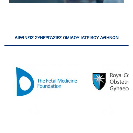
ΔΙΕΘΝΕΙΣ ΣΥΝΕΡΓΑΣΙΕΣ ΟΜΙΛΟΥ ΙΑΤΡΙΚΟΥ ΑΘΗΝΩΝ
Athens Medical Group has an academic
European Interbalkan Medi
collaboration with the Fetal Medicine
is an official MRCOG Exami
Foundation (FMF), UK.
Education Center, by the Ro
of Obstetricians & Gynae
(RCOG).