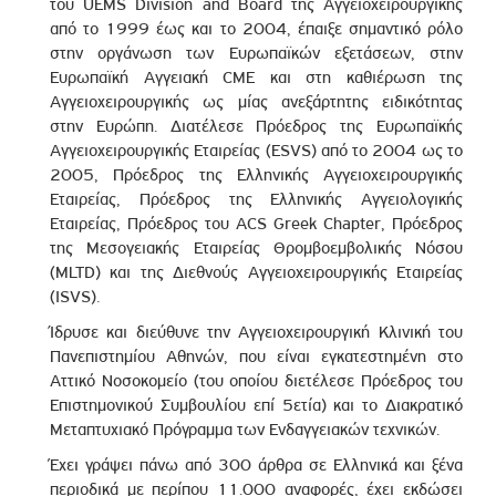
του UEMS Division and Board της Αγγειοχειρουργικής
από το 1999 έως και το 2004, έπαιξε σημαντικό ρόλο
στην οργάνωση των Ευρωπαϊκών εξετάσεων, στην
Ευρωπαϊκή Αγγειακή CME και στη καθιέρωση της
Αγγειοχειρουργικής ως μίας ανεξάρτητης ειδικότητας
στην Ευρώπη. Διατέλεσε Πρόεδρος της Ευρωπαϊκής
Αγγειοχειρουργικής Εταιρείας (ESVS) από το 2004 ως το
2005, Πρόεδρος της Ελληνικής Αγγειοχειρουργικής
Εταιρείας, Πρόεδρος της Ελληνικής Αγγειολογικής
Εταιρείας, Πρόεδρος του ACS Greek Chapter, Πρόεδρος
της Μεσογειακής Εταιρείας Θρομβοεμβολικής Νόσου
(MLTD) και της Διεθνούς Αγγειοχειρουργικής Εταιρείας
(ISVS).
Ίδρυσε και διεύθυνε την Αγγειοχειρουργική Κλινική του
Πανεπιστημίου Αθηνών, που είναι εγκατεστημένη στο
Αττικό Νοσοκομείο (του οποίου διετέλεσε Πρόεδρος του
Επιστημονικού Συμβουλίου επί 5ετία) και το Διακρατικό
Μεταπτυχιακό Πρόγραμμα των Ενδαγγειακών τεχνικών.
Έχει γράψει πάνω από 300 άρθρα σε Ελληνικά και ξένα
περιοδικά με περίπου 11.000 αναφορές, έχει εκδώσει