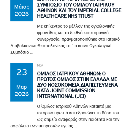
ΣΥΜΠΟΣΙΟ ΤΟΥ ΟΜΙΛΟΥ ΙΑΤΡΙΚΟΥ
Μάιος
ΑΘΗΝΩΝ ΚΑΙ ΤΟΥ IMPERIAL COLLEGE
2026
HEALTHCARE NHS TRUST
Με επίκεντρο το μέλλον της ογκολογικής
φροντίδας και τη διεθνή επιστημονική
συνεργασία, πραγματοποιήθηκε στο Ιατρικό
Διαβαλκανικό Θεσσαλονίκης το 1ο κοινό Ογκολογικό
Συμπόσιο ...
ΝΕΑ
23
ΟΜΙΛΟΣ ΙΑΤΡΙΚΟΥ ΑΘΗΝΩΝ: Ο
ΠΡΩΤΟΣ ΟΜΙΛΟΣ ΣΤΗΝ ΕΛΛΑΔΑ ΜΕ
ΔΥΟ ΝΟΣΟΚΟΜΕΙΑ ΔΙΑΠΙΣΤΕΥΜΕΝΑ
Μαρ
ΚΑΤΑ JOINT COMMISSION
2026
INTERNATIONAL (JCI)
Ο Όμιλος Ιατρικού Αθηνών κατακτά μια
ιστορική πρωτιά και εδραιώνει τη θέση του
ως σημείο αναφοράς στην ποιότητα και την
ασφάλεια των υπηρεσιών υγείας ...