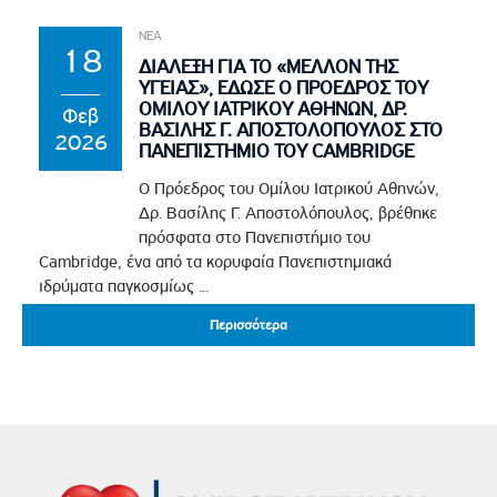
ΝΕΑ
18
ΔΙΑΛΕΞΗ ΓΙΑ ΤΟ «ΜΕΛΛΟΝ ΤΗΣ
ΥΓΕΙΑΣ», ΕΔΩΣΕ Ο ΠΡΟΕΔΡΟΣ ΤΟΥ
ΟΜΙΛΟΥ ΙΑΤΡΙΚΟΥ ΑΘΗΝΩΝ, ΔΡ.
Φεβ
ΒΑΣΙΛΗΣ Γ. ΑΠΟΣΤΟΛΟΠΟΥΛΟΣ ΣΤΟ
2026
ΠΑΝΕΠΙΣΤΗΜΙΟ ΤΟΥ CAMBRIDGE
Ο Πρόεδρος του Ομίλου Ιατρικού Αθηνών,
Δρ. Βασίλης Γ. Αποστολόπουλος, βρέθηκε
πρόσφατα στο Πανεπιστήμιο του
Cambridge, ένα από τα κορυφαία Πανεπιστημιακά
ιδρύματα παγκοσμίως ...
Περισσότερα
Περισσότερα