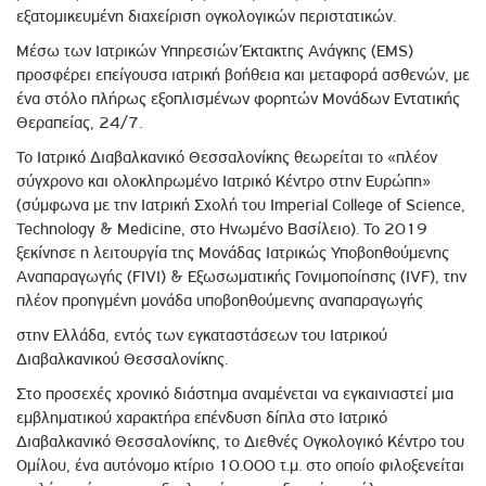
εξατομικευμένη διαχείριση ογκολογικών περιστατικών.
Μέσω των Ιατρικών Υπηρεσιών Έκτακτης Ανάγκης (EMS)
προσφέρει επείγουσα ιατρική βοήθεια και μεταφορά ασθενών, με
ένα στόλο πλήρως εξοπλισμένων φορητών Μονάδων Εντατικής
Θεραπείας, 24/7.
Το Ιατρικό Διαβαλκανικό Θεσσαλονίκης θεωρείται το «πλέον
σύγχρονο και ολοκληρωμένο Ιατρικό Κέντρο στην Ευρώπη»
(σύμφωνα με την Ιατρική Σχολή του Imperial College of Science,
Technology & Medicine, στο Ηνωμένο Βασίλειο). Το 2019
ξεκίνησε η λειτουργία της Μονάδας Ιατρικώς Υποβοηθούμενης
Αναπαραγωγής (FIVI) & Εξωσωματικής Γονιμοποίησης (IVF), την
πλέον προηγμένη μονάδα υποβοηθούμενης αναπαραγωγής
στην Ελλάδα, εντός των εγκαταστάσεων του Ιατρικού
Διαβαλκανικού Θεσσαλονίκης.
Στο προσεχές χρονικό διάστημα αναμένεται να εγκαινιαστεί μια
εμβληματικού χαρακτήρα επένδυση δίπλα στο Ιατρικό
Διαβαλκανικό Θεσσαλονίκης, το Διεθνές Ογκολογικό Κέντρο του
Ομίλου, ένα αυτόνομο κτίριο 10.000 τ.μ. στο οποίο φιλοξενείται