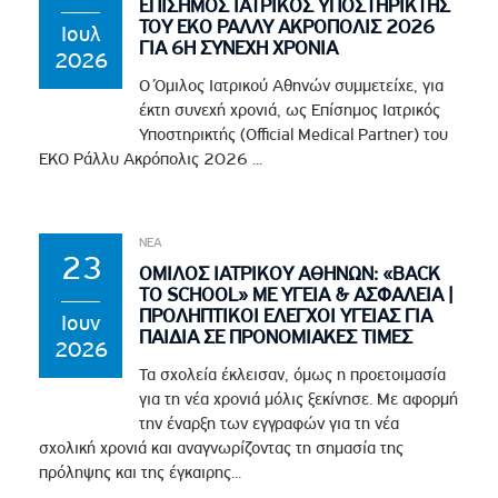
ΕΠΙΣΗΜΟΣ ΙΑΤΡΙΚΟΣ ΥΠΟΣΤΗΡΙΚΤΗΣ
ΤΟΥ EKO ΡΑΛΛΥ ΑΚΡΟΠΟΛΙΣ 2026
Ιουλ
ΓΙΑ 6Η ΣΥΝΕΧΗ ΧΡΟΝΙΑ
2026
Ο Όμιλος Ιατρικού Αθηνών συμμετείχε, για
έκτη συνεχή χρονιά, ως Επίσημος Ιατρικός
Υποστηρικτής (Official Medical Partner) του
EKO Ράλλυ Ακρόπολις 2026 ...
ΝΕΑ
23
ΟΜΙΛΟΣ ΙΑΤΡΙΚΟΥ ΑΘΗΝΩΝ: «BACK
TO SCHOOL» ΜΕ ΥΓΕΙΑ & ΑΣΦΑΛΕΙΑ |
ΠΡΟΛΗΠΤΙΚΟΙ ΕΛΕΓΧΟΙ ΥΓΕΙΑΣ ΓΙΑ
Ιουν
ΠΑΙΔΙΑ ΣΕ ΠΡΟΝΟΜΙΑΚΕΣ ΤΙΜΕΣ
2026
Τα σχολεία έκλεισαν, όμως η προετοιμασία
για τη νέα χρονιά μόλις ξεκίνησε. Με αφορμή
την έναρξη των εγγραφών για τη νέα
σχολική χρονιά και αναγνωρίζοντας τη σημασία της
πρόληψης και της έγκαιρης...