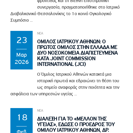
φροντίδας και τη διεθνή επιστημονική
συνεργασία, πραγματοποιήθηκε στο Ιατρικό
Διαβαλκανικό Θεσσαλονίκης το 1ο κοινό Ογκολογικό
Συμπόσιο ...
ΝΕΑ
23
ΟΜΙΛΟΣ ΙΑΤΡΙΚΟΥ ΑΘΗΝΩΝ: Ο
ΠΡΩΤΟΣ ΟΜΙΛΟΣ ΣΤΗΝ ΕΛΛΑΔΑ ΜΕ
ΔΥΟ ΝΟΣΟΚΟΜΕΙΑ ΔΙΑΠΙΣΤΕΥΜΕΝΑ
Μαρ
ΚΑΤΑ JOINT COMMISSION
2026
INTERNATIONAL (JCI)
Ο Όμιλος Ιατρικού Αθηνών κατακτά μια
ιστορική πρωτιά και εδραιώνει τη θέση του
ως σημείο αναφοράς στην ποιότητα και την
ασφάλεια των υπηρεσιών υγείας ...
ΝΕΑ
18
ΔΙΑΛΕΞΗ ΓΙΑ ΤΟ «ΜΕΛΛΟΝ ΤΗΣ
ΥΓΕΙΑΣ», ΕΔΩΣΕ Ο ΠΡΟΕΔΡΟΣ ΤΟΥ
ΟΜΙΛΟΥ ΙΑΤΡΙΚΟΥ ΑΘΗΝΩΝ, ΔΡ.
Φεβ