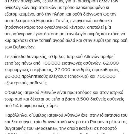
ο πλέον σύγχρονος εξοπλισμός για τη διαχείριση όλων των
ογκολογικών περιστατικών με τρόπο ολοκληρωμένο κι
εξατομικευμένο, από την πλήρη και ορθή διάγνωση ως την
αποτελεσματική θεραπεία. To νέο, ενεργειακά αποδοτικό
(πράσινο) κτίριο του ογκολογικού κέντρου, αποτελεί μία
υπερσύγχρονη εγκατάσταση με τεχνολογία αιχμής και στόχο να
κυριαρχήσει στην τοπική αγορά αλλά και στην ευρύτερη περιοχή
των Βαλκανίων.
Σε επίπεδο δυναμικής, ο Όμιλος Ιατρικού Αθηνών αριθμεί
ετησίως πάνω από 100.000 εισαγωγές ασθενών, 62.000
χειρουργικές επεμβάσεις, 27.000 συνεδρίες αιμοκάθαρσης,
20.000 προληπτικούς ελέγχους (check-up) και 700.000
εξωτερικούς ασθενείς.
Ο Όμιλος Ιατρικού Αθηνών είναι πρωτοπόρος και στον ιατρικό
τουρισμό και δέχεται σε ετήσια βάση 8.500 διεθνείς ασθενείς
από 54 διαφορετικές χώρες.
Παράλληλα, ο Όμιλος Ιατρικού Αθηνών έχει στην ιδιοκτησία του
και λειτουργεί, τρία διαγνωστικά κέντρα στη Ρουμανία μέσω της
θυγατρικής του «Medsana», την οποία κατέχει σε ποσοστό