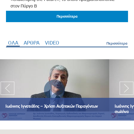
στον Πύργο Β
Περισσότερα
Περισσότερα
ΟΛΑ
(ενεργή καρτέλα)
ΑΡΘΡΑ
VIDEO
Περισσότερα
Ιωάννης Ιγνατιάδης – Χρήση Αυξητικών Παραγόντων
Ιωάννης Ιγ
σωλήνα