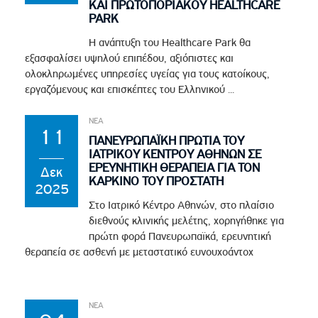
ΚΑΙ ΠΡΩΤΟΠΟΡΙΑΚΟΥ HEALTHCARE
PARK
Η ανάπτυξη του Healthcare Park θα
εξασφαλίσει υψηλού επιπέδου, αξιόπιστες και
ολοκληρωμένες υπηρεσίες υγείας για τους κατοίκους,
εργαζόμενους και επισκέπτες του Ελληνικού ...
ΝΕΑ
11
ΠΑΝΕΥΡΩΠΑΪΚΗ ΠΡΩΤΙΑ ΤΟΥ
ΙΑΤΡΙΚΟΥ ΚΕΝΤΡΟΥ ΑΘΗΝΩΝ ΣΕ
ΕΡΕΥΝΗΤΙΚΗ ΘΕΡΑΠΕΙΑ ΓΙΑ ΤΟΝ
Δεκ
ΚΑΡΚΙΝΟ ΤΟΥ ΠΡΟΣΤΑΤΗ
2025
Στο Ιατρικό Κέντρο Αθηνών, στο πλαίσιο
διεθνούς κλινικής μελέτης, χορηγήθηκε για
πρώτη φορά Πανευρωπαϊκά, ερευνητική
θεραπεία σε ασθενή με μεταστατικό ευνουχοάντοχ
ΝΕΑ