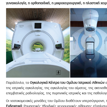
γυναικολογία, η ορθοπαιδική, η μικροχειρουργική, η πλαστική χειρ
Παράλληλα, τα
Ογκολογικά Κέντρα του Ομίλου Ιατρικού Αθηνών
α
της ιατρικής ογκολογίας, της ογκολογίας του αίματος, της ακτινοθ
επεμβατικής ραδιολογίας, της πυρηνικής ιατρικής και της παθολογί
Οι νοσοκομειακές μονάδες του Ομίλου διαθέτουν υπερσύγχρονη, τε
Ενδεικτικά:
Ρομποτικές Υβριδικές χειρουργικές αίθουσες εξοπλισ