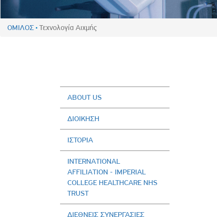
Πολιτική Προσλήψεων Π
Πολιτικές Ασφάλειας Π
ΟΜΙΛΟΣ
Τεχνολογία Αιχµής
Πολιτική Ανθρώπινων Δ
Επιτροπή Αποδοχών και
Κανονισμός Επιτροπής 
Επιτροπή Ελέγχου
Κανονισμός Λειτουργίας
ABOUT US
Διεύθυνση Εσωτερικού Ε
ΔΙΟΙΚΗΣΗ
Έκθεσης Βιώσιμης Ανάπ
ΙΣΤΟΡΙΑ
Έκθεση Βιώσιμης Ανάπ
Πολιτική Δέουσας Επιμέ
INTERNATIONAL
Πολιτική Αναγνώρισης 
AFFILIATION - IMPERIAL
Ασθενών
COLLEGE HEALTHCARE NHS
TRUST
Ειδική Ετήσια Έκθεση
ΔΙΕΘΝΕΙΣ ΣΥΝΕΡΓΑΣΙΕΣ