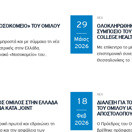
ΝΕΑ
29
ΝΟΣΟΚΟΜΕΙΟ» ΤΟΥ ΟΜΙΛΟΥ
ΟΛΟΚΛΗΡΩΘΗΚΕ
ΣΥΜΠΟΣΙΟ ΤΟΥ 
COLLEGE HEAL
Μάιος
 μπροστά και με σύμμαχο τη νέα
2026
Με επίκεντρο το μ
ϊατρικής στην Ελλάδα,
επιστημονική συνε
ιακό «Νοσοκομείο» του...
Θεσσαλονίκης το 1
ΝΕΑ
18
ΟΣ ΟΜΙΛΟΣ ΣΤΗΝ ΕΛΛΑΔΑ
ΔΙΑΛΕΞΗ ΓΙΑ Τ
Α ΚΑΤΑ JOINT
ΤΟΥ ΟΜΙΛΟΥ ΙΑ
ΑΠΟΣΤΟΛΟΠΟΥΛ
Φεβ
2026
ρική πρωτιά και εδραιώνει τη
Ο Πρόεδρος του Ο
α και την ασφάλεια των
βρέθηκε πρόσφατα