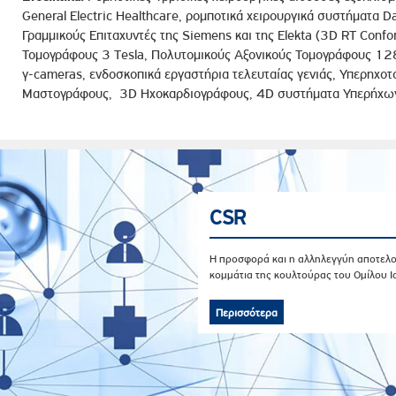
General Electric Healthcare, ρομποτικά χειρουργικά συστήματα D
Γραμμικούς Επιταχυντές της Siemens και της Elekta (3D RT Conf
Τομογράφους 3 Τesla, Πολυτομικούς Αξονικούς Τομογράφους 12
γ-cameras, ενδοσκοπικά εργαστήρια τελευταίας γενιάς, Υπερηχο
Μαστογράφους, 3D Ηχοκαρδιογράφους, 4D συστήματα Υπερήχων 
CSR
Η προσφορά και η αλληλεγγύη αποτελ
κομμάτια της κουλτούρας του Ομίλου 
Περισσότερα