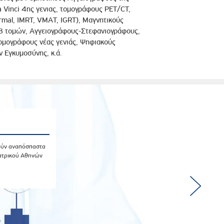
a Vinci 4ης γενιας, τομογράφους PET/CT,
ormal, IMRT, VMAT, IGRT), Μαγνητικούς
8 τομών, Αγγειογράφους-Στεφανιογράφους,
τομογράφους νέας γενιάς, Ψηφιακούς
Εγκυμοσύνης, κ.ά.
ούν αναπόσπαστα
Ιατρικού Αθηνών