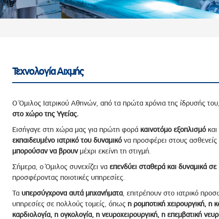
ροσωπικού, Στελεχών και Συνεργατών
ληροφοριών
ικαιωμάτων
 Υποψηφιοτήτων
Αποδοχών - Υποψηφιοτήτων
Τεχνολογία Αιχµής
 Επιτροπής Ελέγχου
Ο Όμιλος Ιατρικού Αθηνών, από τα πρώτα χρόνια της ίδρυσής του
λέγχου Κανονισμός Λειτουργίας
στο χώρο της Υγείας.
τυξης 2023
Εισήγαγε στη χώρα μας για πρώτη φορά
καινοτόμο εξοπλισμό
και
εκπαιδευμένο ιατρικό του δυναμικό
να προσφέρει στους ασθενείς
τυξης 2024
μπορούσαν να βρουν
μέχρι εκείνη τη στιγμή.
λειας Τρίτων Μερών
Σήμερα, ο Όμιλος συνεχίζει να
επενδύει σταθερά και δυναμικά σε 
Προστασίας και Προαγωγής των Δικαιωμάτων των
προσφέροντας ποιοτικές υπηρεσίες.
Τα
υπερσύγχρονα αυτά μηχανήματα
, επιτρέπουν στο ιατρικό προ
υπηρεσίες σε πολλούς τομείς, όπως
η ρομποτική χειρουργική, η κ
καρδιολογία, η ογκολογία, η νευροχειρουργική, η επεμβατική νευρο