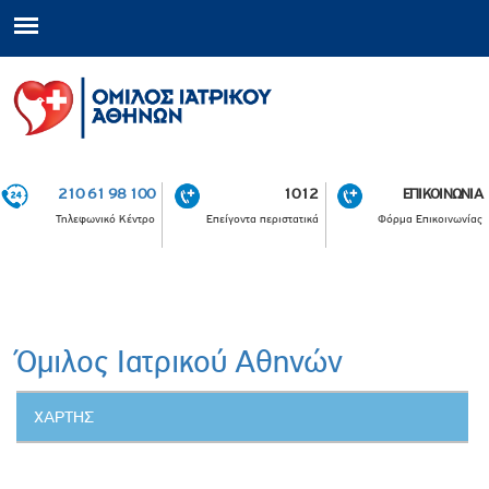
210 61 98 100
1012
ΕΠΙΚΟΙΝΩΝΙΑ
Τηλεφωνικό Κέντρο
Επείγοντα περιστατικά
Φόρμα Επικοινωνίας
Όμιλος Iατρικού Αθηνών
Κατακόρυφες
ΧΑΡΤΗΣ
καρτέλες
(ΕΝΕΡΓΗ
ΚΑΡΤΕΛΑ)