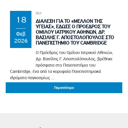
ΝΕΑ
18
ΔΙΑΛΕΞΗ ΓΙΑ ΤΟ «ΜΕΛΛΟΝ ΤΗΣ
ΥΓΕΙΑΣ», ΕΔΩΣΕ Ο ΠΡΟΕΔΡΟΣ ΤΟΥ
ΟΜΙΛΟΥ ΙΑΤΡΙΚΟΥ ΑΘΗΝΩΝ, ΔΡ.
Φεβ
ΒΑΣΙΛΗΣ Γ. ΑΠΟΣΤΟΛΟΠΟΥΛΟΣ ΣΤΟ
2026
ΠΑΝΕΠΙΣΤΗΜΙΟ ΤΟΥ CAMBRIDGE
Ο Πρόεδρος του Ομίλου Ιατρικού Αθηνών,
Δρ. Βασίλης Γ. Αποστολόπουλος, βρέθηκε
πρόσφατα στο Πανεπιστήμιο του
Cambridge, ένα από τα κορυφαία Πανεπιστημιακά
ιδρύματα παγκοσμίως ...
Περισσότερα
Περισσότερα