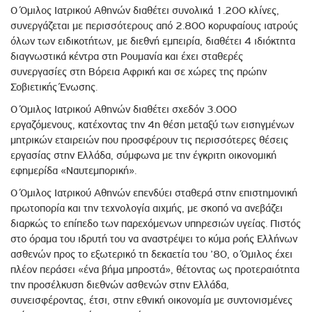
Ο Όμιλος Ιατρικού Αθηνών διαθέτει συνολικά 1.200 κλίνες,
συνεργάζεται με περισσότερους από 2.800 κορυφαίους ιατρούς
όλων των ειδικοτήτων, με διεθνή εμπειρία, διαθέτει 4 ιδιόκτητα
διαγνωστικά κέντρα στη Ρουμανία και έχει σταθερές
συνεργασίες στη Βόρεια Αφρική και σε χώρες της πρώην
Σοβιετικής Ένωσης.
Ο Όμιλος Ιατρικού Αθηνών διαθέτει σχεδόν 3.000
εργαζόμενους, κατέχοντας την 4η θέση μεταξύ των εισηγμένων
μητρικών εταιρειών που προσφέρουν τις περισσότερες θέσεις
εργασίας στην Ελλάδα, σύμφωνα με την έγκριτη οικονομική
εφημερίδα «Ναυτεμπορική».
Ο Όμιλος Ιατρικού Αθηνών επενδύει σταθερά στην επιστημονική
πρωτοπορία και την τεχνολογία αιχμής, με σκοπό να ανεβάζει
διαρκώς το επίπεδο των παρεχόμενων υπηρεσιών υγείας. Πιστός
στο όραμα του ιδρυτή του να αναστρέψει το κύμα ροής Ελλήνων
ασθενών προς το εξωτερικό τη δεκαετία του ’80, ο Όμιλος έχει
πλέον περάσει «ένα βήμα μπροστά», θέτοντας ως προτεραιότητα
την προσέλκυση διεθνών ασθενών στην Ελλάδα,
συνεισφέροντας, έτσι, στην εθνική οικονομία με συντονισμένες