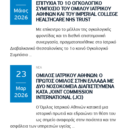
ΕΠΙΤΥΧΙΑ ΤΟ 1Ο ΟΓΚΟΛΟΓΙΚΟ
ΣΥΜΠΟΣΙΟ ΤΟΥ ΟΜΙΛΟΥ ΙΑΤΡΙΚΟΥ
Μάιος
ΑΘΗΝΩΝ ΚΑΙ ΤΟΥ IMPERIAL COLLEGE
2026
HEALTHCARE NHS TRUST
Με επίκεντρο το μέλλον της ογκολογικής
φροντίδας και τη διεθνή επιστημονική
συνεργασία, πραγματοποιήθηκε στο Ιατρικό
Διαβαλκανικό Θεσσαλονίκης το 1ο κοινό Ογκολογικό
Συμπόσιο ...
ΝΕΑ
23
ΟΜΙΛΟΣ ΙΑΤΡΙΚΟΥ ΑΘΗΝΩΝ: Ο
ΠΡΩΤΟΣ ΟΜΙΛΟΣ ΣΤΗΝ ΕΛΛΑΔΑ ΜΕ
ΔΥΟ ΝΟΣΟΚΟΜΕΙΑ ΔΙΑΠΙΣΤΕΥΜΕΝΑ
Μαρ
ΚΑΤΑ JOINT COMMISSION
2026
INTERNATIONAL (JCI)
Ο Όμιλος Ιατρικού Αθηνών κατακτά μια
ιστορική πρωτιά και εδραιώνει τη θέση του
ως σημείο αναφοράς στην ποιότητα και την
ασφάλεια των υπηρεσιών υγείας ...