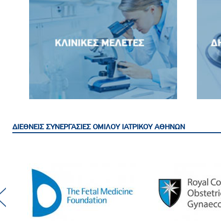
ροσωπικού, Στελεχών και Συνεργατών
ληροφοριών
ικαιωμάτων
 Υποψηφιοτήτων
Αποδοχών - Υποψηφιοτήτων
 Επιτροπής Ελέγχου
λέγχου Κανονισμός Λειτουργίας
ΔΙΕΘΝΕΙΣ ΣΥΝΕΡΓΑΣΙΕΣ ΟΜΙΛΟΥ ΙΑΤΡΙΚΟΥ ΑΘΗΝΩΝ
τυξης 2023
τυξης 2024
Athens Medical Group has an academic
European Interbalkan Me
λειας Τρίτων Μερών
collaboration with the Fetal Medicine
is an official MRCOG Exa
Foundation (FMF), UK.
Education Center, by the 
Προστασίας και Προαγωγής των Δικαιωμάτων των
of Obstetricians & Gyna
(RCOG).