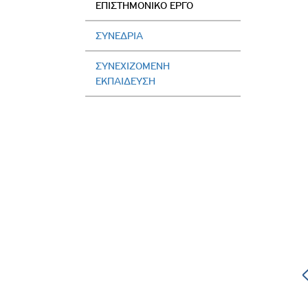
EΠΙΣΤΗΜΟΝΙΚΟ ΕΡΓΟ
Πολιτική Προσλήψεων Π
Πολιτικές Ασφάλειας Π
ΣΥΝΕΔΡΙΑ
Πολιτική Ανθρώπινων Δ
ΣΥΝΕΧΙΖΟΜΕΝΗ
Επιτροπή Αποδοχών και
ΕΚΠΑΙΔΕΥΣΗ
Κανονισμός Επιτροπής 
Επιτροπή Ελέγχου
Κανονισμός Λειτουργίας
Διεύθυνση Εσωτερικού Ε
Έκθεσης Βιώσιμης Ανάπ
Έκθεση Βιώσιμης Ανάπ
Athens Medical Center is an
Πολιτική Δέουσας Επιμέ
established by the International
Association of Surgeons,
Πολιτική Αναγνώρισης 
Gastroenterologists, and Oncologists
Ασθενών
(IASGO) Continuing Medical Education
Center for postgraduate studies.
Ειδική Ετήσια Έκθεση