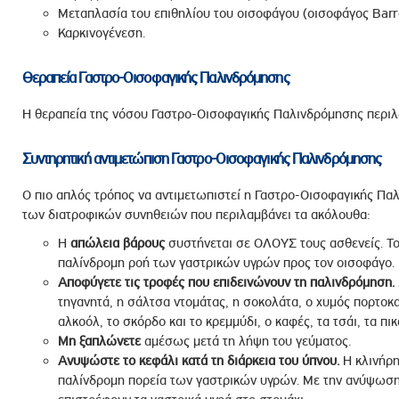
Μεταπλασία του επιθηλίου του οισοφάγου (οισοφάγος Barr
Καρκινογένεση.
Θεραπεία Γαστρο-Οισοφαγικής Παλινδρόμησης
Η θεραπεία της νόσου Γαστρο-Οισοφαγικής Παλινδρόμησης περιλα
Συντηρητική αντιμετώπιση Γαστρο-Οισοφαγικής Παλινδρόμησης
Ο πιο απλός τρόπος να αντιμετωπιστεί η Γαστρο-Οισοφαγικής Πα
των διατροφικών συνηθειών που περιλαμβάνει τα ακόλουθα:
Η
απώλεια βάρους
συστήνεται σε ΟΛΟΥΣ τους ασθενείς. Το 
παλίνδρομη ροή των γαστρικών υγρών προς τον οισοφάγο.
Αποφύγετε τις τροφές που επιδεινώνουν τη παλινδρόμηση.
τηγανητά, η σάλτσα ντομάτας, η σοκολάτα, ο χυμός πορτοκαλ
αλκοόλ, το σκόρδο και το κρεμμύδι, ο καφές, τα τσάι, τα πικ
Μη ξαπλώνετε
αμέσως μετά τη λήψη του γεύματος.
Ανυψώστε το κεφάλι κατά τη διάρκεια του ύπνου.
Η κλινήρη
παλίνδρομη πορεία των γαστρικών υγρών. Με την ανύψωση