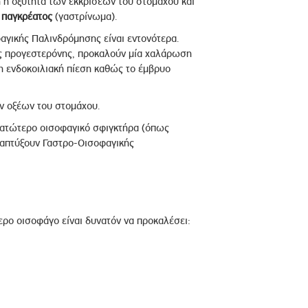
 η οξύτητα των εκκρίσεων του στομάχου και
παγκρέατος
(γαστρίνωμα).
αγικής Παλινδρόμησης είναι εντονότερα.
ης προγεστερόνης, προκαλούν μία χαλάρωση
η ενδοκοιλιακή πίεση καθώς το έμβρυο
ων οξέων του στομάχου.
κατώτερο οισοφαγικό σφιγκτήρα (όπως
αναπτύξουν Γαστρο-Οισοφαγικής
ρο οισοφάγο είναι δυνατόν να προκαλέσει: