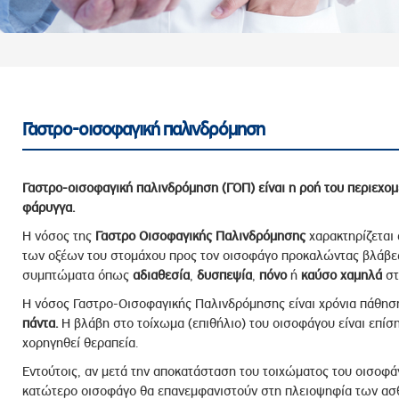
ροσωπικού, Στελεχών και Συνεργατών
ληροφοριών
ικαιωμάτων
 Υποψηφιοτήτων
Αποδοχών - Υποψηφιοτήτων
Γαστρο-οισοφαγική παλινδρόμηση
 Επιτροπής Ελέγχου
Γαστρο-οισοφαγική παλινδρόμηση (ΓΟΠ) είναι η ροή του περιεχομ
λέγχου Κανονισμός Λειτουργίας
φάρυγγα.
τυξης 2023
Η νόσος της
Γαστρο Οισοφαγικής Παλινδρόμησης
χαρακτηρίζεται
των οξέων του στομάχου προς τον οισοφάγο προκαλώντας βλάβες
τυξης 2024
συμπτώματα όπως
αδιαθεσία
,
δυσπεψία
,
πόνο
ή
καύσο
χαμηλά
στ
λειας Τρίτων Μερών
Η νόσος Γαστρο-Οισοφαγικής Παλινδρόμησης είναι χρόνια πάθησ
Προστασίας και Προαγωγής των Δικαιωμάτων των
πάντα.
Η βλάβη στο τοίχωμα (επιθήλιο) του οισοφάγου είναι επίσ
χορηγηθεί θεραπεία.
Εντούτοις, αν μετά την αποκατάσταση του τοιχώματος του οισοφάγ
κατώτερο οισοφάγο θα επανεμφανιστούν στη πλειοψηφία των ασθ