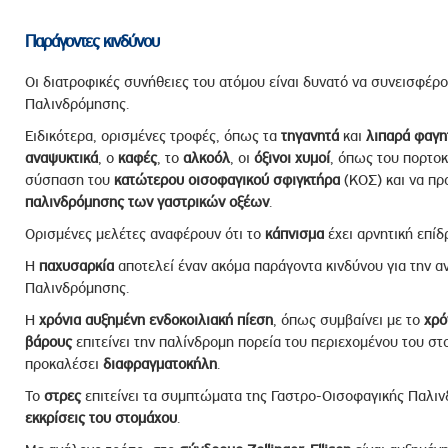
Παράγοντες κινδύνου
Οι διατροφικές συνήθειες του ατόμου είναι δυνατό να συνεισφέρ
Παλινδρόμησης.
Ειδικότερα, ορισμένες τροφές, όπως τα
τηγανητά
και
λιπαρά
φαγη
αναψυκτικά
, ο
καφές
, το
αλκοόλ
, οι
όξινοι
χυμοί
, όπως του πορτοκ
σύσπαση του
κατώτερου οισοφαγικού σφιγκτήρα
(ΚΟΣ) και να πρ
παλινδρόμησης των γαστρικών οξέων
.
Ορισμένες μελέτες αναφέρουν ότι το
κάπνισμα
έχει αρνητική επί
Η
παχυσαρκία
αποτελεί έναν ακόμα παράγοντα κινδύνου για την α
Παλινδρόμησης.
Η
χρόνια
αυξημένη
ενδοκοιλιακή
πίεση
, όπως συμβαίνει με το
χρό
βάρους
επιτείνει την παλίνδρομη πορεία του περιεχομένου του σ
προκαλέσει
διαφραγματοκήλη
.
Το
στρες
επιτείνει τα συμπτώματα της Γαστρο-Οισοφαγικής Παλιν
εκκρίσεις του στομάχου
.