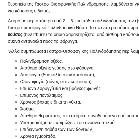
θεραπεία της Γαστρο-Οισοφαγικής Παλινδρόμησης, λαμβάνεται για
για κάποιους ειδικούς.
Άτομα με περισσότερα από 2 - 3 επεισόδια παλινδρόμησης την ε
Γαστρο-οισοφαγική Παλινδρομική Νόσο. Το συχνότερο σύμπτωμα 
καύσος
(heartburn) το οποίο χαρακτηρίζεται από αίσθημα καύσου
συχνά αντανακλά προς το φάρυγγα.
'Aλλα συμπτώματα Γαστρο-Οισοφαγικής Παλινδρόμησης περιλαμ
Παλινδρόμηση οξέος,
Αίσθημα όξινης γεύσης στο φάρυγγα,
Δυσφαγία (δυσκολία στην κατάποση),
Οδυνοφαγία (πόνος στην κατάποση),
Επίμονη λαρυγγίτιδα και βράγχος φωνής,
Επίμονος πονόλαιμος,
Χρόνιος βήχας ειδικά τη νύχτα,
Άσθμα,
Αίσθημα θερμότητας στο στομάχι συνοδευόμενο από ποσότ
Υποτροπιάζουσες λοιμώξεις του αναπνευστικού,
Επιδείνωση παθήσεων των δοντιών,
Χρόνια ιγμορίτιδα.