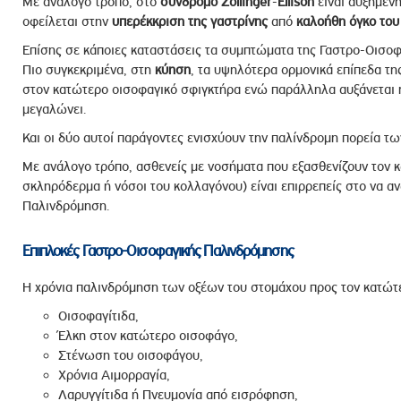
Με ανάλογο τρόπο, στο
σύνδρομο
Zollinger
-
Ellison
είναι αυξημένη
οφείλεται στην
υπερέκκριση
της
γαστρίνης
από
καλοήθη
όγκο
του
Επίσης σε κάποιες καταστάσεις τα συμπτώματα της Γαστρο-Οισοφ
Πιο συγκεκριμένα, στη
κύηση
, τα υψηλότερα ορμονικά επίπεδα τ
στον κατώτερο οισοφαγικό σφιγκτήρα ενώ παράλληλα αυξάνεται 
μεγαλώνει.
Και οι δύο αυτοί παράγοντες ενισχύουν την παλίνδρομη πορεία τ
Με ανάλογο τρόπο, ασθενείς με νοσήματα που εξασθενίζουν τον 
σκληρόδερμα ή νόσοι του κολλαγόνου) είναι επιρρεπείς στο να 
Παλινδρόμηση.
Επιπλοκές Γαστρο-Οισοφαγικής Παλινδρόμησης
Η χρόνια παλινδρόμηση των οξέων του στομάχου προς τον κατώτε
Οισοφαγίτιδα,
Έλκη στον κατώτερο οισοφάγο,
Στένωση του οισοφάγου,
Χρόνια Αιμορραγία,
Λαρυγγίτιδα ή Πνευμονία από εισρόφηση,