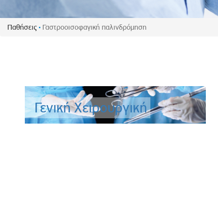
Πολιτική Προσλήψεων Π
Πολιτικές Ασφάλειας Π
Παθήσεις
Γαστροοισοφαγική παλινδρόμηση
Πολιτική Ανθρώπινων Δ
Επιτροπή Αποδοχών και
Κανονισμός Επιτροπής 
Επιτροπή Ελέγχου
Κανονισμός Λειτουργίας
Γενική Χειρουργική
Διεύθυνση Εσωτερικού Ε
Έκθεσης Βιώσιμης Ανάπ
Έκθεση Βιώσιμης Ανάπ
Πολιτική Δέουσας Επιμέ
Πολιτική Αναγνώρισης 
Ασθενών
Ειδική Ετήσια Έκθεση