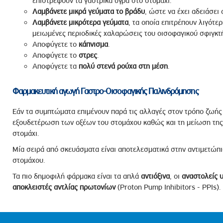
επιστρέφουν τα γαστρικά υγρά στο στομάχι.
Λαμβάνετε
μικρά
γεύματα
το βράδυ
, ώστε να έχει αδειάσει
Λαμβάνετε μικρότερα γεύματα
, τα οποία επιτρέπουν λιγότε
μειωμένες περιοδικές χαλαρώσεις του οισοφαγικού σφιγκτ
Αποφύγετε το
κάπνισμα
.
Αποφύγετε το
στρες
.
Αποφύγετε τα
πολύ στενά ρούχα στη μέση
.
Φαρμακευτική αγωγή Γαστρο-Οισοφαγικής Παλινδρόμησης
Εάν τα συμπτώματα επιμένουν παρά τις αλλαγές στον τρόπο ζωής 
εξουδετέρωση των οξέων του στομάχου καθώς και τη μείωση της
στομάχι.
Μία σειρά από σκευάσματα είναι αποτελεσματικά στην αντιμετώπι
στομάχου.
Τα πιο δημοφιλή φάρμακα είναι τα απλά
αντιόξινα
, οι
αναστολείς
αποκλειστές
αντλίας
πρωτονίων
(Proton Pump Inhibitors - PPIs).