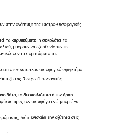
ουν στην ανάπτυξη της Γαστρο-Οισοφαγικής
τά
, τα
καρυκεύματα
, η
σοκολάτα
, τα
αλιού, μπορούν να εξασθενίσουν τη
οκαλέσουν τα συμπτώματα της
δραση στον κατώτερο οισοφαγικό σφιγκτήρα.
νάπτυξη της Γαστρο-Οισοφαγικής
νιο βήχα
, τη
δυσκοιλιότητα
ή την
άρση
τομάχου προς τον οισοφάγο ενώ μπορεί να
δρόμησης, διότι
ενισχύει την οξύτητα στις