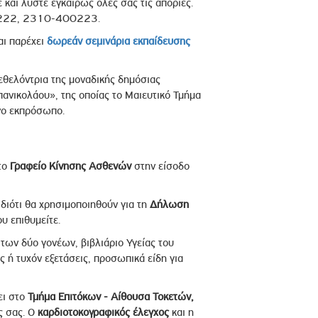
ε και λύστε εγκαίρως όλες σας τις απορίες.
00222, 2310-400223.
αι παρέχει
δωρεάν σεμινάρια εκπαίδευσης
 εθελόντρια της μοναδικής δημόσιας
πανικολάου», της οποίας το Μαιευτικό Τμήμα
ένο εκπρόσωπο.
το
Γραφείο Κίνησης Ασθενών
στην είσοδο
διότι θα χρησιμοποιηθούν για τη
Δήλωση
υ επιθυμείτε.
 των δύο γονέων, βιβλιάριο Υγείας του
 ή τυχόν εξετάσεις, προσωπικά είδη για
ει στο
Τμήμα Επιτόκων - Αίθουσα Τοκετών,
ς σας. Ο
καρδιοτοκογραφικός έλεγχος
και η