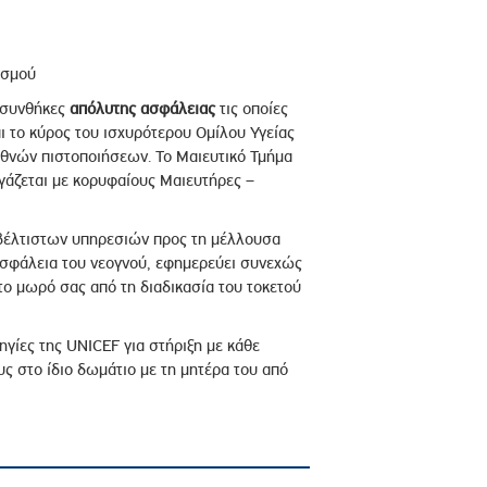
ασμού
 συνθήκες
απόλυτης ασφάλειας
τις οποίες
ι το κύρος του ισχυρότερου Ομίλου Υγείας
εθνών πιστοποιήσεων. Το Μαιευτικό Τμήμα
γάζεται με κορυφαίους Μαιευτήρες –
ή βέλτιστων υπηρεσιών προς τη μέλλουσα
ν ασφάλεια του νεογνού, εφημερεύει συνεχώς
ο μωρό σας από τη διαδικασία του τοκετού
δηγίες της UNICEF για στήριξη με κάθε
ς στο ίδιο δωμάτιο με τη μητέρα του από