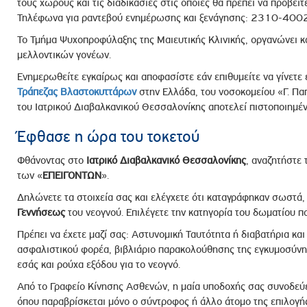
τους χώρους και τις διαδικασίες στις οποίες θα πρέπει να προβείτ
Τηλέφωνα για ραντεβού ενημέρωσης και ξενάγησης: 2310-4
Το Τμήμα Ψυχοπροφύλαξης της Μαιευτικής Κλινικής, οργανώνει κ
μελλοντικών γονέων.
Ενημερωθείτε εγκαίρως και αποφασίστε εάν επιθυμείτε να γίνετε
Τράπεζας Βλαστοκυττάρων
στην Ελλάδα, του νοσοκομείου «Γ. Πα
του Ιατρικού Διαβαλκανικού Θεσσαλονίκης αποτελεί πιστοποιημ
Έφθασε η ώρα του τοκετού
Φθάνοντας στο
Ιατρικό Διαβαλκανικό Θεσσαλονίκης
, αναζητήστε 
των «
ΕΠΕΙΓΟΝΤΩΝ
».
Δηλώνετε τα στοιχεία σας και ελέγχετε ότι καταγράφηκαν σωστά, 
Γεννήσεως
του νεογνού. Επιλέγετε την κατηγορία του δωματίου πο
Πρέπει να έχετε μαζί σας: Αστυνομική Ταυτότητα ή διαβατήρια και
ασφαλιστικού φορέα, βιβλιάριο παρακολούθησης της εγκυμοσύνης
εσάς και ρούχα εξόδου για το νεογνό.
Από το Γραφείο Κίνησης Ασθενών, η μαία υποδοχής σας συνοδεύ
όπου παραβρίσκεται μόνο ο σύντροφος ή άλλο άτομο της επιλογή