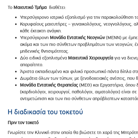
Το
Μαιευτικό Τμήμα
διαθέτει:
Υπερσύγχρονο ιατρικό εξοπλισμό για την παρακολούθηση το
Κορυφαίους μαιευτήρες – γυναικολόγους, νεογνολόγους, αλ
κάθε έκτακτη ανάγκη.
Υπερσύγχρονη
Μονάδα Εντατικής Νεογνών
(ΜΕΝΝ) με έμπει
ακόμα και των πιο σύνθετων προβλημάτων των νεογνών, έχ
μηδενικής θνησιμότητας.
Δύο ειδικά εξοπλισμένα
Μαιευτικά Χειρουργεία
για να διενε
απαραίτητο.
Άριστα εκπαιδευμένο και φιλικό προσωπικό πάντα δίπλα στη
Δωμάτια όλων των τύπων, με ξενοδοχειακές ανέσεις, που δ
Μονάδα Εντατικής Θεραπείας
(ΜΕΘ) και Εργαστήρια, όπου δ
(καρδιολόγοι, χειρουργοί, παθολόγοι, αιματολόγοι) είναι σ
αντιμετώπιση και των πιο σύνθετων απρόβλεπτων καταστάσ
Η διαδικασία του τοκετού
Πριν τον τοκετό
Γνωρίστε την Κλινική στην οποία θα βιώσετε τη χαρά της Μητρότητ