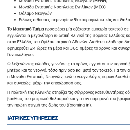
Μονάδα Εντατικής Νοσηλείας Νεογνών (ΜΕΝΝ)
Μονάδα Εντατικής Νοσηλείας Ενηλίκων (ΜΕΘ)
Θάλαμο Νεογνών
Ειδικές αίθουσες σεμιναρίων Ψυχοπροφυλακτικής και Θηλ
Το Μαιευτικό Τμήμα
προσφέρει μία αξέχαστη εμπειρία τοκετού σε
εγγυώνται η μεγαλύτερη ιδιωτική Κλινική της Βόρειας Ελλάδας κα
στην Ελλάδα, του Ομίλου Ιατρικού Αθηνών. Διαθέτει πληθώρα δι
εφημερεύει 24 ώρες τη μέρα και 365 ημέρες το χρόνο και συνερ
Γυναικολόγους.
Φιλοξενώντας χιλιάδες γεννήσεις το χρόνο, εγγυάται την παροχ
μητέρα και το νεογνό, τόσο πριν όσο και μετά τον τοκετό. Για τη
η Μονάδα Εντατικής Νεογνών, ενώ ο νεογνολόγος παρακολουθεί τ
και συνεχώς, μέχρι την αποχώρησή σας.
Η πολιτική της Κλινικής στηρίζει τις σύγχρονες κατευθυντήριες ο
βοήθεια, του μητρικού θηλασμού και για την παραμονή του βρέφου
την πρώτη στιγμή της ζωής του (Rooming in).
ΙΑΤΡΙΚΕΣ ΥΠΗΡΕΣΙΕΣ