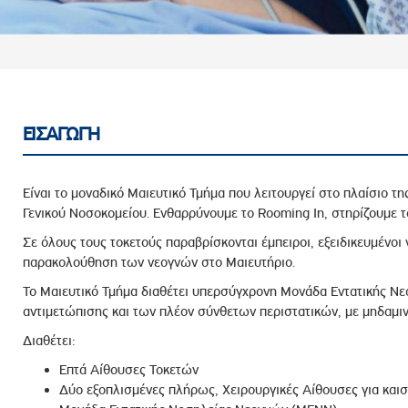
ροσωπικού, Στελεχών και Συνεργατών
ληροφοριών
ικαιωμάτων
 Υποψηφιοτήτων
Αποδοχών - Υποψηφιοτήτων
ΕΙΣΑΓΩΓΗ
 Επιτροπής Ελέγχου
Είναι το μοναδικό Μαιευτικό Τμήμα που λειτουργεί στο πλαίσιο τ
λέγχου Κανονισμός Λειτουργίας
Γενικού Νοσοκομείου. Ενθαρρύνουμε το Rooming In, στηρίζουμε τ
τυξης 2023
Σε όλους τους τοκετούς παραβρίσκονται έμπειροι, εξειδικευμένοι 
παρακολούθηση των νεογνών στο Μαιευτήριο.
τυξης 2024
Το Μαιευτικό Τμήμα διαθέτει υπερσύγχρονη Μονάδα Εντατικής Νεο
λειας Τρίτων Μερών
αντιμετώπισης και των πλέον σύνθετων περιστατικών, με μηδαμινέ
Προστασίας και Προαγωγής των Δικαιωμάτων των
Διαθέτει:
Επτά Αίθουσες Τοκετών
Δύο εξοπλισμένες πλήρως, Χειρουργικές Αίθουσες για καισ