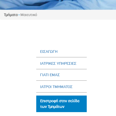
Πολιτική Προσλήψεων Π
Πολιτικές Ασφάλειας Π
Τμήματα
Μαιευτικό
Πολιτική Ανθρώπινων Δ
Επιτροπή Αποδοχών και
Κανονισμός Επιτροπής 
Επιτροπή Ελέγχου
Κανονισμός Λειτουργίας
ΕΙΣΑΓΩΓΗ
Διεύθυνση Εσωτερικού Ε
ΙΑΤΡΙΚΕΣ ΥΠΗΡΕΣΙΕΣ
Έκθεσης Βιώσιμης Ανάπ
ΓΙΑΤΙ ΕΜΑΣ
Έκθεση Βιώσιμης Ανάπ
Πολιτική Δέουσας Επιμέ
ΙΑΤΡΟΙ ΤΜΗΜΑΤΟΣ
Πολιτική Αναγνώρισης 
Ασθενών
Επιστροφή στην σελίδα
Ειδική Ετήσια Έκθεση
των Τμημάτων