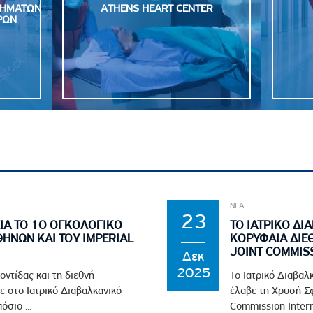
ΣΗΜΑΤΩΝ
ATHENS HEART CENTER
ΡΩΝ
ΝΕΑ
23
ΙΑ ΤΟ 1Ο ΟΓΚΟΛΟΓΙΚΟ
ΤΟ ΙΑΤΡΙΚΟ Δ
ΘΗΝΩΝ ΚΑΙ ΤΟΥ IMPERIAL
ΚΟΡΥΦΑΙΑ ΔΙΕ
JOINT COMMISS
Δεκ
2025
οντίδας και τη διεθνή
Το Ιατρικό Διαβαλ
ε στο Ιατρικό Διαβαλκανικό
έλαβε τη Χρυσή Σφ
σιο ...
Commission Interna