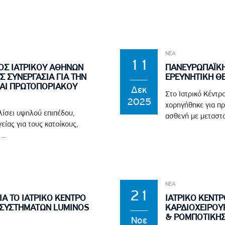
ΝΕΑ
11
ΟΣ ΙΑΤΡΙΚΟΥ ΑΘΗΝΩΝ
ΠΑΝΕΥΡΩΠΑΪΚΗ
 ΣΥΝΕΡΓΑΣΙΑ ΓΙΑ ΤΗΝ
ΕΡΕΥΝΗΤΙΚΗ ΘΕ
ΑΙ ΠΡΩΤΟΠΟΡΙΑΚΟΥ
Δεκ
Στο Ιατρικό Κέντρ
2025
χορηγήθηκε για π
λίσει υψηλού επιπέδου,
ασθενή με μεταστ
είας για τους κατοίκους,
..
ΝΕΑ
21
Α ΤΟ ΙΑΤΡΙΚΟ ΚΕΝΤΡΟ
ΙΑΤΡΙΚΟ ΚΕΝΤΡ
 ΣΥΣΤΗΜΑΤΩΝ LUMINOS
ΚΑΡΔΙΟΧΕΙΡΟΥ
& ΡΟΜΠΟΤΙΚΗΣ
Νοε