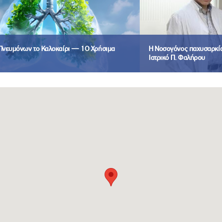
 Πνευμόνων το Καλοκαίρι — 10 Χρήσιμα
Η Νοσογόνος παχυσαρκία 
Ιατρικό Π. Φαλήρου