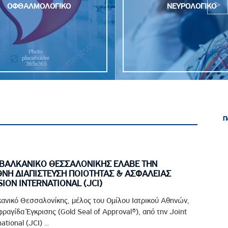
ΟΦΘΑΛΜΟΛΟΓΙΚΟ
ΝΕΥΡΟΛΟΓΙΚΟ
Π
Π
ΙΑΒΑΛΚΑΝΙΚΟ ΘΕΣΣΑΛΟΝΙΚΗΣ ΕΛΑΒΕ ΤΗΝ
ΘΝΗ ΔΙΑΠΙΣΤΕΥΣΗ ΠΟΙΟΤΗΤΑΣ & ΑΣΦΑΛΕΙΑΣ
ION INTERNATIONAL (JCI)
κανικό Θεσσαλονίκης, μέλος του Ομίλου Ιατρικού Αθηνών,
ραγίδα Έγκρισης (Gold Seal of Approval®), από την Joint
tional (JCI) ...