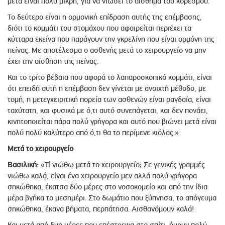
μετά είναι πολύ μικρή, για να νιώσει το αίσθημα του κορεσμού.
Το δεύτερο είναι η ορμονική επίδραση αυτής της επέμβασης,
διότι το κομμάτι του στομάχου που αφαιρείται περιέχει τα
κύτταρα εκείνα που παράγουν την γκρελίνη που είναι ορμόνη της
πείνας. Με αποτέλεσμα ο ασθενής μετά το χειρουργείο να μην
έχει την αίσθηση της πείνας.
Και το τρίτο βέβαια που αφορά το λαπαροσκοπικό κομμάτι, είναι
ότι επειδή αυτή η επέμβαση δεν γίνεται με ανοιχτή μέθοδο, με
τομή, η μετεγχειριτική πορεία των ασθενών είναι ραγδαία, είναι
ταχύτατη, και φυσικά με ό,τι αυτό συνεπάγεται, και δεν πονάει,
κινητοποιείται πάρα πολύ γρήγορα και αυτό που βιώνει μετά είναι
πολύ πολύ καλύτερο από ό,τι θα το περίμενε κιόλας.»
Μετά το χειρουργείο
Βασιλική:
«Τί νιώθω μετά το χειρουργείο; Σε γενικές γραμμές
νιώθω καλά, είναι ένα χειρουργείο μεν αλλά πολύ γρήγορα
σηκώθηκα, έκατσα δύο μέρες στο νοσοκομείο και από την ίδια
μέρα βγήκα το μεσημέρι. Στο δωμάτιο που ξύπνησα, το απόγευμα
σηκώθηκα, έκανα βήματα, περπάτησα. Αισθανόμουν καλά!