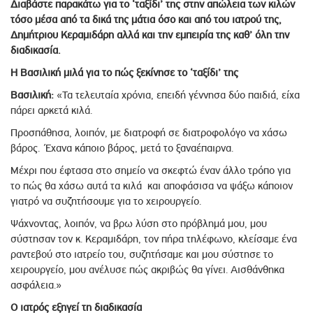
Διαβάστε παρακάτω για το ‘ταξίδι’ της στην απώλεια των κιλών
τόσο μέσα από τα δικά της μάτια όσο και από του ιατρού της,
Δημήτριου Κεραμιδάρη αλλά και την εμπειρία της καθ’ όλη την
διαδικασία.
Η Βασιλική μιλά για το πώς ξεκίνησε το ‘ταξίδι’ της
Βασιλική:
«Τα τελευταία χρόνια, επειδή γέννησα δύο παιδιά, είχα
πάρει αρκετά κιλά.
Προσπάθησα, λοιπόν, με διατροφή σε διατροφoλόγο να χάσω
βάρος. Έχανα κάποιο βάρος, μετά το ξαναέπαιρνα.
Mέχρι που έφτασα στο σημείο να σκεφτώ έναν άλλο τρόπο για
το πώς θα χάσω αυτά τα κιλά και αποφάσισα να ψάξω κάποιον
γιατρό να συζητήσουμε για το χειρουργείο.
Ψάχνοντας, λοιπόν, να βρω λύση στο πρόβλημά μου, μου
σύστησαν τον κ. Κεραμιδάρη, τον πήρα τηλέφωνο, κλείσαμε ένα
ραντεβού στο ιατρείο του, συζητήσαμε και μου σύστησε το
χειρουργείο, μου ανέλυσε πώς ακριβώς θα γίνει. Αισθάνθηκα
ασφάλεια.»
Ο ιατρός εξηγεί τη διαδικασία