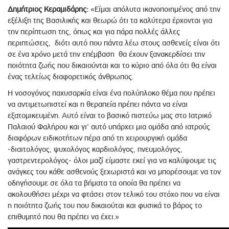
Δημήτριος Κεραμιδάρης:
«Είμαι απόλυτα ικανοποιημένος από την
εξέλιξη της Bασιλικής και θεωρώ ότι τα καλύτερα έρχονται για
την περίπτωση της, όπως και για πάρα πολλές άλλες
περιπτώσεις, διότι αυτό που πάντα λέω στους ασθενείς είναι ότι
σε ένα χρόνο μετά την επέμβαση θα έχουν ξανακερδίσει την
ποιότητα ζωής που δικαιούνται και το κύριο από όλα ότι θα είναι
ένας τελείως διαφορετικός άνθρωπος.
Η νοσογόνος παχυσαρκία είναι ένα πολύπλοκο θέμα που πρέπει
να αντιμετωπιστεί και η θεραπεία πρέπει πάντα να είναι
εξατομικευμένη. Αυτό είναι το βασικό πιστεύω μας στο Ιατρικό
Παλαιού Φαλήρου και γι' αυτό υπάρχει μια ομάδα από ιατρούς
διαφόρων ειδικοτήτων πέρα από τη χειρουργική ομάδα
-διαιτολόγος, ψυχολόγος καρδιολόγος, πνευμολόγος,
γαστρεντερολόγος- όλοι μαζί είμαστε εκεί για να καλύψουμε τις
ανάγκες του κάθε ασθενούς ξεχωριστά και να μπορέσουμε να τον
οδηγήσουμε σε όλα τα βήματα τα οποία θα πρέπει να
ακολουθήσει μέχρι να φτάσει στον τελικό του στόχο που να είναι
η ποιότητα ζωής του που δικαιούται και φυσικά το βάρος το
επιθυμητό που θα πρέπει να έχει.»