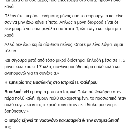
Και μετά από δυο μέρες που επέστρεψα στο σπίτι, ήμουν πολύ
καλά.
Πλέον έχει περάσει ενάμισης μήνας από το χειρουργείο και είναι
σαν να μην έχω κάνει τίποτα. Απλώς η μόνη διαφορά είναι ότι
δεν μπορώ να φάω μεγάλη ποσότητα. Tρώω λίγο και είμαι μια
χαρά.
Αλλά δεν έχω καμία αίσθηση πείνας. Οπότε με λίγα λόγια, είμαι
τέλεια.
Και σίγουρα μετά από τόσο μικρό διάστημα, δηλαδή μέσα σε 1,5
μήνα, έχω χάσει 17 κιλά, αισθάνομαι ήδη πάρα πολύ καλά και
ανυπομονώ για τη συνέχεια.»
Η εμπειρία της Βασιλικής στο Ιατρικό Π. Φαλήρου
Βασιλική:
«Η εμπειρία μου στο Ιατρικό Παλαιού Φαλήρου ήταν
πάρα πολύ καλή, ήμουν πολύ ευχαριστημένη, το προσωπικό ήταν
πολύ ευγενικό και ό,τι χρειάστηκα ήταν εκεί δίπλα μου να με
βοηθήσουν.»
Ο ιατρός εξηγεί τη νοσογόνο παχυσαρκία & την αντιμετώπισή
της