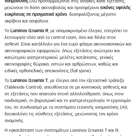
νοημοσύνης
(AI) προσαρμόζονται στις ανάγκες κάθε εξέτασης,
μειώνουν τη δόση ακτινοβολίας και προσφέρουν
εικόνες υψηλής
ευκρίνειας σε πραγματικό χρόνο
, διασφαλίζοντας μέγιστη
ακρίβεια και ασφάλεια.
Το
Luminos Q.namix R
, με απομακρυσμένο έλεγχο, επιτρέπει τη
λειτουργία τόσο από το control room, όσο και δίπλα στον
ασθενή. Είναι κατάλληλο για ένα ευρύ φάσμα ακτινοσκοπικών και
ακτινογραφικών εφαρμογών, όπως εξετάσεις ανώτερου και
κατώτερου γαστρεντερικού, μελέτες κατάποσης, γενικές
ακτινογραφίες θώρακα, οστών και αρθρώσεων, καθώς και
ειδικές ορθοπεδικές απεικονίσεις (full spine).
Το
Luminos Q.namix T
, με έλεγχο από την εξεταστική τράπεζα
(Tableside Control), απευθύνεται σε μη κινητικούς ασθενείς και
σε εξετάσεις που απαιτούν στενή αλληλεπίδραση, όπως στην
παιδιατρική, τη βαριατρική και τη γαστρεντερολογία. Η εργονομία
του, σε συνδυασμό με τα συστήματα τεχνητής νοημοσύνης (AI),
διευκολύνει τις σύνθετες εξετάσεις, μειώνοντας τον χρόνο
αναμονής.
Η εγκατάσταση των συστημάτων Luminos Q.namix T και R,