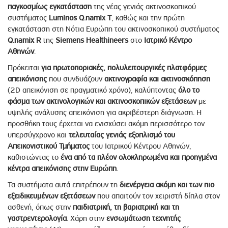
παγκοσμίως εγκατάσταση
της νέας γενιάς ακτινοσκοπικού
συστήματος
Luminos Q.namix T
, καθώς και την πρώτη
εγκατάσταση στη Νότια Ευρώπη του ακτινοσκοπικού συστήματος
Q.namix R
της
Siemens Healthineers
στο
Ιατρικό Κέντρο
Αθηνών
.
Πρόκειται
για πρωτοποριακές, πολυλειτουργικές πλατφόρμες
απεικόνισης
που συνδυάζουν
ακτινογραφία και ακτινοσκόπηση
(2D απεικόνιση σε πραγματικό χρόνο), καλύπτοντας
όλο το
φάσμα των ακτινολογικών και ακτινοσκοπικών εξετάσεων
με
υψηλής ανάλυσης απεικόνιση για ακριβέστερη διάγνωση. Η
προσθήκη τους έρχεται να ενισχύσει ακόμη περισσότερο τον
υπερσύγχρονο και
τελευταίας γενιάς εξοπλισμό του
Απεικονιστικού Τμήματος
του Ιατρικού Κέντρου Αθηνών,
καθιστώντας το
ένα από τα πλέον ολοκληρωμένα και προηγμένα
κέντρα απεικόνισης στην Ευρώπη
.
Τα συστήματα αυτά επιτρέπουν τη
διενέργεια ακόμη και των πιο
εξειδικευμένων εξετάσεων
που απαιτούν τον χειριστή δίπλα στον
ασθενή, όπως στην
παιδιατρική, τη βαριατρική και τη
γαστρεντερολογία
. Χάρη στην
ενσωμάτωση τεχνητής