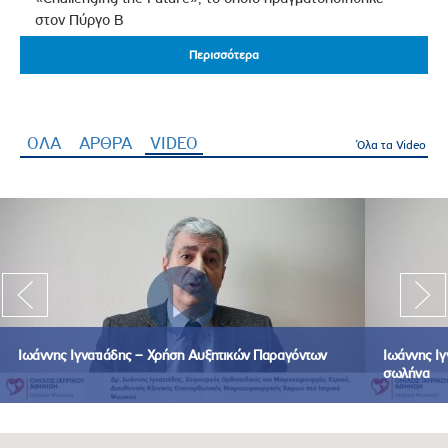
στον Πύργο Β
Περισσότερα
Περισσότερα
ΟΛΑ
ΑΡΘΡΑ
VIDEO
(ενεργή καρτέλα)
Όλα τα Video
Ιωάννης Ιγνατιάδης – Χρήση Αυξητικών Παραγόντων
Ιωάννης Ιγ
σωλήνα