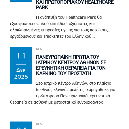
ΚΑΙ ΠΡΩΤΟΠΟΡΙΑΚΟΥ HEALTHCARE
PARK
Η ανάπτυξη του Healthcare Park θα
εξασφαλίσει υψηλού επιπέδου, αξιόπιστες και
ολοκληρωμένες υπηρεσίες υγείας για τους κατοίκους,
εργαζόμενους και επισκέπτες του Ελληνικού ...
ΝΕΑ
11
ΠΑΝΕΥΡΩΠΑΪΚΗ ΠΡΩΤΙΑ ΤΟΥ
ΙΑΤΡΙΚΟΥ ΚΕΝΤΡΟΥ ΑΘΗΝΩΝ ΣΕ
ΕΡΕΥΝΗΤΙΚΗ ΘΕΡΑΠΕΙΑ ΓΙΑ ΤΟΝ
Δεκ
ΚΑΡΚΙΝΟ ΤΟΥ ΠΡΟΣΤΑΤΗ
2025
Στο Ιατρικό Κέντρο Αθηνών, στο πλαίσιο
διεθνούς κλινικής μελέτης, χορηγήθηκε για
πρώτη φορά Πανευρωπαϊκά, ερευνητική
θεραπεία σε ασθενή με μεταστατικό ευνουχοάντοχ
ΝΕΑ