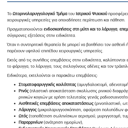
Το
Ωτορινολαρυγγολογικό Τμήμα
του
Ιατρικού Ψυχικού
προσφέρει 
χειρουργικές υπηρεσίες για οποιαδήποτε περίπτωση και πάθηση.
Πραγματοποιούνται
ενδοσκοπήσεις
στη μύτη και το λάρυγγα
,
επεμ
σύγχρονες εξετάσεις στην ειδικότητα.
Όταν η συντηρητική θεραπεία δε μπορεί να βοηθήσει τον ασθενή ή δ
παρέχουν υψηλού επιπέδου χειρουργικές υπηρεσίες.
Εκτός από τις συνήθεις επεμβάσεις στην ειδικότητα, καλύπτονται ε
το φάρυγγα, το λάρυγγα, τους σιελογόνους αδένες και τον τράχηλ
Ειδικότερα, εκτελούνται οι παρακάτω επεμβάσεις:
Στοματοφαρυγγικής κοιλότητας
(αμυγδαλεκτομή, αδενοτομή
Ρινός
(πλαστική αποκατάσταση σκολίωσης ρινικού διαφράγ
ρινικών κογχών με χρήση τελευταίας γενιάς ραδιοσυχνοτή
Αισθητικές επεμβάσεις αποκαταστάσεως
(ρινοπλαστική, ωτ
Λάρυγγος
(μικρολαρυγγοσκόπηση, αφαίρεση πολυπόδων φ
Ωτός
(τοποθέτηση σωληνίσκων αερισμού, μυριγγοτομή, τυμ
Παραρρινίων
(ανάτρηση ιγμορίων),