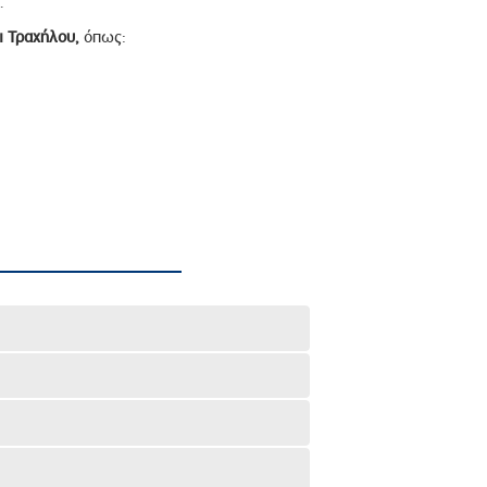
.
ι Τραχήλου,
όπως: