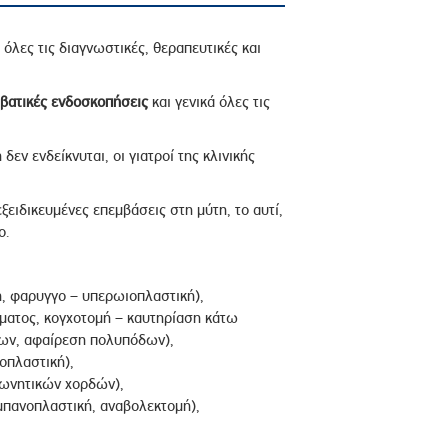
όλες τις διαγνωστικές, θεραπευτικές και
βατικές ενδοσκοπήσεις
και γενικά όλες τις
εν ενδείκνυται, οι γιατροί της κλινικής
ξειδικευμένες επεμβάσεις στη μύτη, το αυτί,
ο.
, φαρυγγο – υπερωιοπλαστική),
ματος, κογχοτομή – καυτηρίαση κάτω
των, αφαίρεση πολυπόδων),
οπλαστική),
ωνητικών χορδών),
πανοπλαστική, αναβολεκτομή),