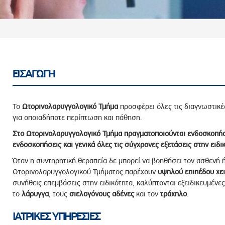
ροσωπικού, Στελεχών και Συνεργατών
ληροφοριών
ικαιωμάτων
 Υποψηφιοτήτων
Αποδοχών - Υποψηφιοτήτων
ΕΙΣΑΓΩΓΗ
 Επιτροπής Ελέγχου
Το
Ωτορινολαρυγγολογικό Τμήμα
προσφέρει όλες τις διαγνωστικές
λέγχου Κανονισμός Λειτουργίας
για οποιαδήποτε περίπτωση και πάθηση.
τυξης 2023
Στο Ωτορινολαρυγγολογικό Τμήμα
πραγματοποιούνται
ενδοσκοπήσε
ενδοσκοπήσεις και γενικά όλες τις σύγχρονες εξετάσεις στην ειδικ
τυξης 2024
Όταν η συντηρητική θεραπεία δε μπορεί να βοηθήσει τον ασθενή ή 
λειας Τρίτων Μερών
Ωτορινολαρυγγολογικού Τμήματος παρέχουν
υψηλού επιπέδου χει
Προστασίας και Προαγωγής των Δικαιωμάτων των
συνήθεις επεμβάσεις στην ειδικότητα, καλύπτονται εξειδικευμένε
το
λάρυγγα
, τους
σιελογόνους
αδένες
και τον
τράχηλο
.
ΙΑΤΡΙΚΕΣ ΥΠΗΡΕΣΙΕΣ