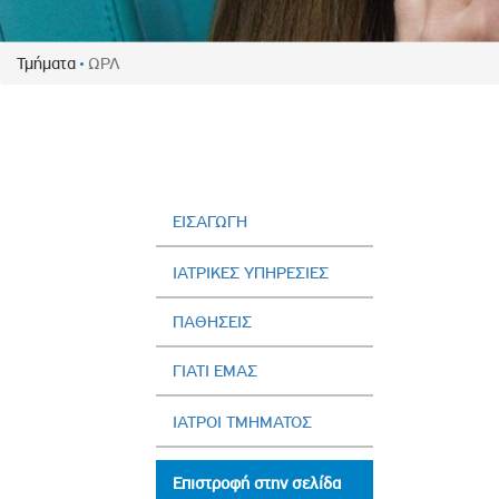
Πολιτική Προσλήψεων Π
Πολιτικές Ασφάλειας Π
Τμήματα
ΩΡΛ
Πολιτική Ανθρώπινων Δ
Επιτροπή Αποδοχών και
Κανονισμός Επιτροπής 
Επιτροπή Ελέγχου
Κανονισμός Λειτουργίας
ΕΙΣΑΓΩΓΗ
Διεύθυνση Εσωτερικού Ε
ΙΑΤΡΙΚΕΣ ΥΠΗΡΕΣΙΕΣ
Έκθεσης Βιώσιμης Ανάπ
ΠΑΘΗΣΕΙΣ
Έκθεση Βιώσιμης Ανάπ
Πολιτική Δέουσας Επιμέ
ΓΙΑΤΙ ΕΜΑΣ
Πολιτική Αναγνώρισης 
Ασθενών
ΙΑΤΡΟΙ ΤΜΗΜΑΤΟΣ
Ειδική Ετήσια Έκθεση
Επιστροφή στην σελίδα