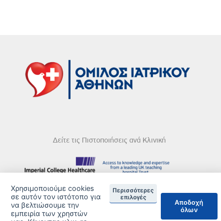
Δείτε τις Πιστοποιήσεις ανά Κλινική
Χρησιμοποιούμε cookies
Περισσότερες
DISCLAIMER
σε αυτόν τον ιστότοπο για
επιλογές
Αποδοχή
να βελτιώσουμε την
όλων
© 2026 Copyright © Iatriko.gr | Powered by Aboutnet
εμπειρία των χρηστών