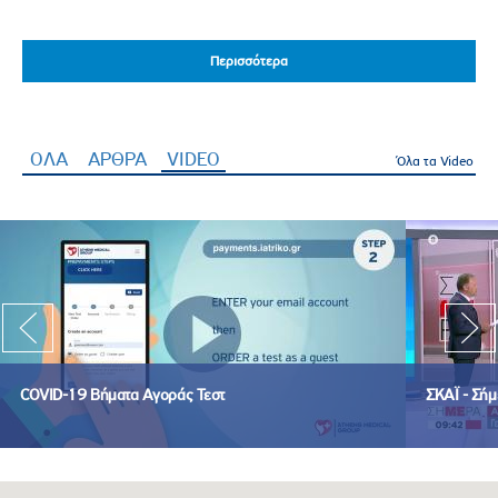
Περισσότερα
Περισσότερα
ΟΛΑ
ΑΡΘΡΑ
VIDEO
(ενεργή καρτέλα)
Όλα τα Video
COVID-19 Βήματα Αγοράς Τεστ
ΣΚΑΪ - Σήμ