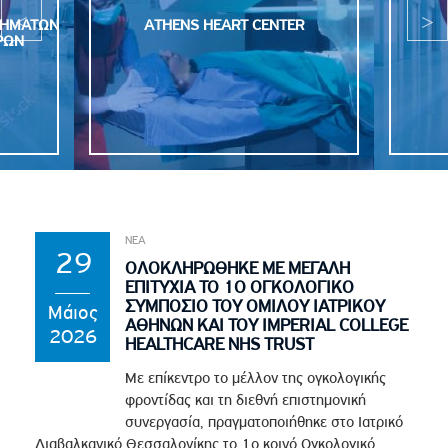
ΣΗΜΑΤΩΝ
ATHENS HEART CENTER
ΡΩΝ
ΝΕΑ
29
ΟΛΟΚΛΗΡΩΘΗΚΕ ΜΕ ΜΕΓΑΛΗ
ΕΠΙΤΥΧΙΑ ΤΟ 1Ο ΟΓΚΟΛΟΓΙΚΟ
ΣΥΜΠΟΣΙΟ ΤΟΥ ΟΜΙΛΟΥ ΙΑΤΡΙΚΟΥ
Μάιος
ΑΘΗΝΩΝ ΚΑΙ ΤΟΥ IMPERIAL COLLEGE
2026
HEALTHCARE NHS TRUST
Με επίκεντρο το μέλλον της ογκολογικής
φροντίδας και τη διεθνή επιστημονική
συνεργασία, πραγματοποιήθηκε στο Ιατρικό
Διαβαλκανικό Θεσσαλονίκης το 1ο κοινό Ογκολογικό