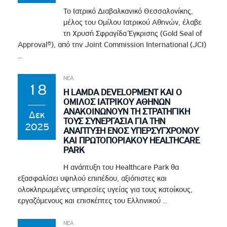
Το Ιατρικό Διαβαλκανικό Θεσσαλονίκης,
μέλος του Ομίλου Ιατρικού Αθηνών, έλαβε
τη Χρυσή Σφραγίδα Έγκρισης (Gold Seal of
Approval®), από την Joint Commission International (JCI)
...
ΝΕΑ
18
Η LAMDA DEVELOPMENT ΚΑΙ Ο
ΟΜΙΛΟΣ ΙΑΤΡΙΚΟΥ ΑΘΗΝΩΝ
ΑΝΑΚΟΙΝΩΝΟΥΝ ΤΗ ΣΤΡΑΤΗΓΙΚΗ
Δεκ
ΤΟΥΣ ΣΥΝΕΡΓΑΣΙΑ ΓΙΑ ΤΗΝ
2025
ΑΝΑΠΤΥΞΗ ΕΝΟΣ ΥΠΕΡΣΥΓΧΡΟΝΟΥ
ΚΑΙ ΠΡΩΤΟΠΟΡΙΑΚΟΥ HEALTHCARE
PARK
Η ανάπτυξη του Healthcare Park θα
εξασφαλίσει υψηλού επιπέδου, αξιόπιστες και
ολοκληρωμένες υπηρεσίες υγείας για τους κατοίκους,
εργαζόμενους και επισκέπτες του Ελληνικού ...
ΝΕΑ