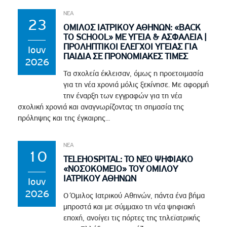
ΝΕΑ
23
ΟΜΙΛΟΣ ΙΑΤΡΙΚΟΥ ΑΘΗΝΩΝ: «BACK
TO SCHOOL» ΜΕ ΥΓΕΙΑ & ΑΣΦΑΛΕΙΑ |
ΠΡΟΛΗΠΤΙΚΟΙ ΕΛΕΓΧΟΙ ΥΓΕΙΑΣ ΓΙΑ
Ιουν
ΠΑΙΔΙΑ ΣΕ ΠΡΟΝΟΜΙΑΚΕΣ ΤΙΜΕΣ
2026
Τα σχολεία έκλεισαν, όμως η προετοιμασία
για τη νέα χρονιά μόλις ξεκίνησε. Με αφορμή
την έναρξη των εγγραφών για τη νέα
σχολική χρονιά και αναγνωρίζοντας τη σημασία της
πρόληψης και της έγκαιρης...
ΝΕΑ
10
TELEHOSPITAL: ΤΟ ΝΕΟ ΨΗΦΙΑΚΟ
«ΝΟΣΟΚΟΜΕΙΟ» ΤΟΥ ΟΜΙΛΟΥ
ΙΑΤΡΙΚΟΥ ΑΘΗΝΩΝ
Ιουν
2026
Ο Όμιλος Ιατρικού Αθηνών, πάντα ένα βήμα
μπροστά και με σύμμαχο τη νέα ψηφιακή
εποχή, ανοίγει τις πόρτες της τηλεϊατρικής