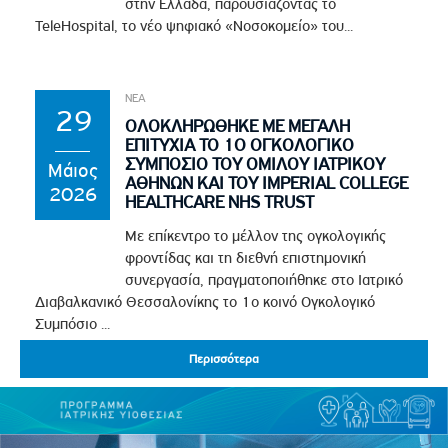
στην Ελλάδα, παρουσιάζοντας το
TeleHospital, το νέο ψηφιακό «Νοσοκομείο» του...
ΝΕΑ
29
ΟΛΟΚΛΗΡΩΘΗΚΕ ΜΕ ΜΕΓΑΛΗ
ΕΠΙΤΥΧΙΑ ΤΟ 1Ο ΟΓΚΟΛΟΓΙΚΟ
ΣΥΜΠΟΣΙΟ ΤΟΥ ΟΜΙΛΟΥ ΙΑΤΡΙΚΟΥ
Μάιος
ΑΘΗΝΩΝ ΚΑΙ ΤΟΥ IMPERIAL COLLEGE
2026
HEALTHCARE NHS TRUST
Με επίκεντρο το μέλλον της ογκολογικής
φροντίδας και τη διεθνή επιστημονική
συνεργασία, πραγματοποιήθηκε στο Ιατρικό
Διαβαλκανικό Θεσσαλονίκης το 1ο κοινό Ογκολογικό
Συμπόσιο ...
Περισσότερα
Περισσότερα