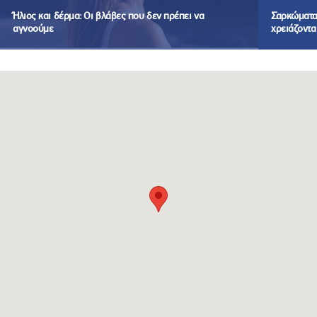
Ήλιος και δέρμα: Οι βλάβες που δεν πρέπει να
Σαρκώματα:
αγνοούμε
χρειάζοντα