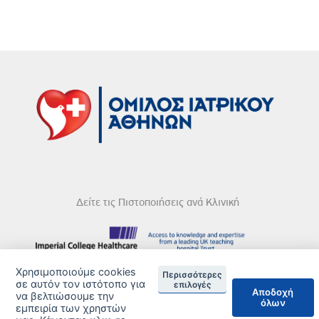
Δείτε τις Πιστοποιήσεις ανά Κλινική
Χρησιμοποιούμε cookies
Περισσότερες
DISCLAIMER
σε αυτόν τον ιστότοπο για
επιλογές
Αποδοχή
να βελτιώσουμε την
όλων
© 2026 Copyright © Iatriko.gr | Powered by Aboutnet
εμπειρία των χρηστών