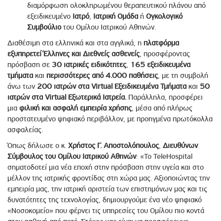
διαμόρφωση ολοκληρωμένου θεραπευτικού πλάνου από
εξειδικευμένο
Ιατρό
,
Ιατρική Ομάδα
ή
Ογκολογικό
Συμβούλιο
του Ομίλου Ιατρικού Αθηνών.
Διαθέσιμη στα ελληνικά και στα αγγλικά, η
πλατφόρμα
εξυπηρετεί Έλληνες και Διεθνείς ασθενείς
, προσφέροντας
πρόσβαση σε
30 ιατρικές ειδικότητες
,
165 εξειδικευμένα
τμήματα
και
περισσότερες από 4.000 παθήσεις
, με τη συμβολή
άνω των
200 ιατρών στα Virtual Εξειδικευμένα Τμήματα
και
50
ιατρών στα Virtual Εξωτερικά Ιατρεία.
Παράλληλα, προσφέρει
μια
φιλική και ασφαλή εμπειρία χρήσης
, μέσα από πλήρως
προστατευμένο ψηφιακό περιβάλλον, με προηγμένα πρωτόκολλα
ασφαλείας.
Όπως δήλωσε ο κ.
Χρήστος Γ. Αποστολόπουλος
,
Διευθύνων
Σύμβουλος του Ομίλου Ιατρικού Αθηνών
: «Το TeleHospital
σηματοδοτεί μια νέα εποχή στην πρόσβαση στην υγεία και στο
μέλλον της ιατρικής φροντίδας στη χώρα μας. Αξιοποιώντας την
εμπειρία μας, την ιατρική αριστεία των επιστημόνων μας και τις
δυνατότητες της τεχνολογίας, δημιουργούμε ένα νέο ψηφιακό
«Νοσοκομείο» που φέρνει τις υπηρεσίες του Ομίλου πιο κοντά