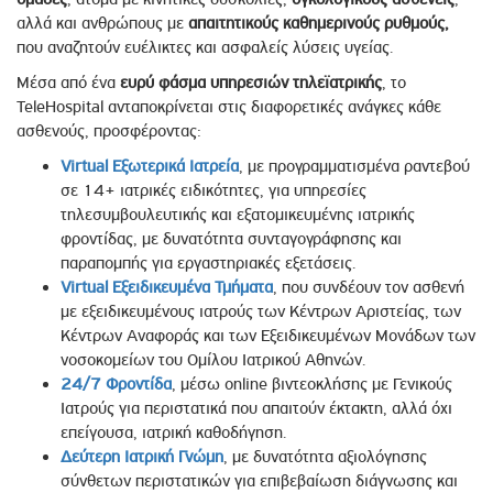
αλλά και ανθρώπους με
απαιτητικούς καθημερινούς ρυθμούς,
που αναζητούν ευέλικτες και ασφαλείς λύσεις υγείας.
Μέσα από ένα
ευρύ φάσμα υπηρεσιών τηλεϊατρικής
, το
TeleHospital ανταποκρίνεται στις διαφορετικές ανάγκες κάθε
ασθενούς, προσφέροντας:
Virtual Εξωτερικά Ιατρεία
, με προγραμματισμένα ραντεβού
σε 14+ ιατρικές ειδικότητες, για υπηρεσίες
τηλεσυμβουλευτικής και εξατομικευμένης ιατρικής
φροντίδας, με δυνατότητα συνταγογράφησης και
παραπομπής για εργαστηριακές εξετάσεις.
Virtual Εξειδικευμένα Τμήματα
, που συνδέουν τον ασθενή
με εξειδικευμένους ιατρούς των Κέντρων Αριστείας, των
Κέντρων Αναφοράς και των Εξειδικευμένων Μονάδων των
νοσοκομείων του Ομίλου Ιατρικού Αθηνών.
24/7 Φροντίδα
, μέσω online βιντεοκλήσης με Γενικούς
Ιατρούς για περιστατικά που απαιτούν έκτακτη, αλλά όχι
επείγουσα, ιατρική καθοδήγηση.
Δεύτερη Ιατρική Γνώμη
, με δυνατότητα αξιολόγησης
σύνθετων περιστατικών για επιβεβαίωση διάγνωσης και