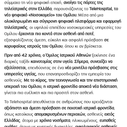
σύμμαχο τη νέα ψηφιακή εποχή,
ανοίγει τις πόρτες της
τηλεϊατρικής στην Ελλάδα
, παρουσιάζοντας το
TeleHospital, το
νέο ψηφιακό «Νοσοκομείο» του Ομίλου.
Μέσα από μια
ολοκληρωμένη και σύγχρονη ψηφιακή πλατφόρμα και εφαρμογή
τηλεϊατρικής
, οι υψηλού επιπέδου νοσοκομειακές υπηρεσίες του
Ομίλου
έρχονται πιο κοντά στον ασθενή από ποτέ
,
εξασφαλίζοντας άμεση, εύκολη και ασφαλή πρόσβαση
σε
κορυφαίους ιατρούς του Ομίλου
, όπου κι αν βρίσκεται.
Πριν από 42 χρόνια, ο Όμιλος Ιατρικού Αθηνών
ξεκίνησε ένα
διαρκές ταξίδι
καινοτομίας στην υγεία. Σήμερα, συνεχίζει να
εξελίσσεται,
επενδύοντας σε ένα
νέο μοντέλο πρόσβασης στις
υπηρεσίες υγείας,
που επαναπροσδιορίζει την εμπειρία του
ασθενούς.
Με το κύρος, την τεχνογνωσία και την επιστημονική
υπεροχή του Ομίλου, η ιατρική φροντίδα αποκτά νέα διάσταση
,
γίνεται πιο ευέλικτη και πιο προσιτή στον ασθενή.
Το Telehospital απευθύνεται σε ανθρώπους που χρειάζονται
αξιόπιστη και άμεση πρόσβαση σε ποιοτική ιατρική φροντίδα
,
όπως κατοίκους
απομακρυσμένων περιοχών,
ασθενείς
εκτός
Ελλάδας
, άτομα με
χρόνια νοσήματα
, ηλικιωμένους,
ευπαθείς
ομάδες
, άτομα με κινητικές δυσκολίες,
ογκολογικούς ασθενείς
,