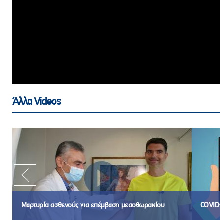
ροσωπικού, Στελεχών και Συνεργατών
ληροφοριών
ικαιωμάτων
 Υποψηφιοτήτων
Αποδοχών - Υποψηφιοτήτων
 Επιτροπής Ελέγχου
Άλλα Videos
λέγχου Κανονισμός Λειτουργίας
τυξης 2023
τυξης 2024
λειας Τρίτων Μερών
Προστασίας και Προαγωγής των Δικαιωμάτων των
Μαρτυρία ασθενούς για επέμβαση μεσοθωρακίου
COVID