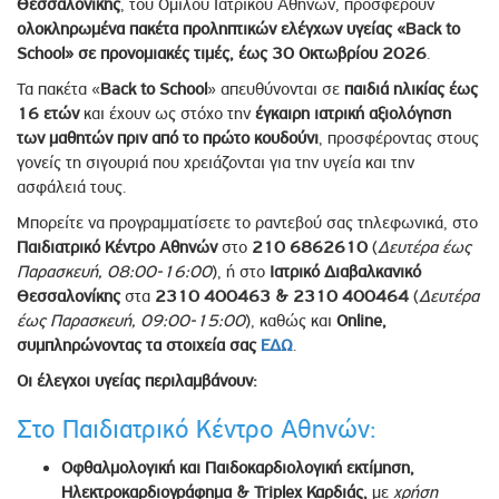
Θεσσαλονίκης
, του Ομίλου Ιατρικού Αθηνών, προσφέρουν
ολοκληρωμένα πακέτα προληπτικών ελέγχων υγείας «Back to
School» σε προνομιακές τιμές, έως 30 Οκτωβρίου 2026
.
Τα πακέτα «
Back to School
» απευθύνονται σε
παιδιά ηλικίας έως
16 ετών
και έχουν ως στόχο την
έγκαιρη ιατρική αξιολόγηση
των μαθητών πριν από το πρώτο κουδούνι
, προσφέροντας στους
γονείς τη σιγουριά που χρειάζονται για την υγεία και την
ασφάλειά τους.
Μπορείτε να προγραμματίσετε το ραντεβού σας τηλεφωνικά, στο
Παιδιατρικό Κέντρο Αθηνών
στο
210 6862610
(
Δευτέρα έως
Παρασκευή, 08:00-16:00
), ή στο
Ιατρικό Διαβαλκανικό
Θεσσαλονίκης
στα
2310 400463 & 2310 400464
(
Δευτέρα
έως Παρασκευή, 09:00-15:00
), καθώς και
Online,
συμπληρώνοντας τα στοιχεία σας
ΕΔΩ
.
Οι έλεγχοι υγείας περιλαμβάνουν:
Στο Παιδιατρικό Κέντρο Αθηνών:
Οφθαλμολογική και Παιδοκαρδιολογική εκτίμηση,
Ηλεκτροκαρδιογράφημα & Triplex Καρδιάς,
με
χρήση