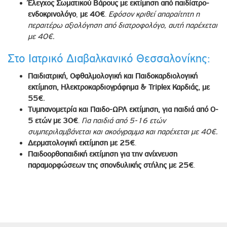
Έλεγχος Σωματικού Βάρους με εκτίμηση από παιδίατρο-
ενδοκρινολόγο
,
με 40€
.
Εφόσον κριθεί απαραίτητη η
περαιτέρω αξιολόγηση από διατροφολόγο, αυτή παρέχεται
με 40€.
Στο Ιατρικό Διαβαλκανικό Θεσσαλονίκης:
Παιδιατρική, Οφθαλμολογική και Παιδοκαρδιολογική
εκτίμηση, Ηλεκτροκαρδιογράφημα & Triplex Καρδιάς, με
55€
.
Tυμπανομετρία και Παιδο-ΩΡΛ εκτίμηση, για παιδιά από 0-
5 ετών με 30€
.
Για παιδιά από 5-16 ετών
συμπεριλαμβάνεται και ακοόγραμμα και παρέχεται με 40€.
Δερματολογική εκτίμηση με 25€
.
Παιδοορθοπαιδική εκτίμηση για την ανίχνευση
παραμορφώσεων της σπονδυλικής στήλης με 25€
.