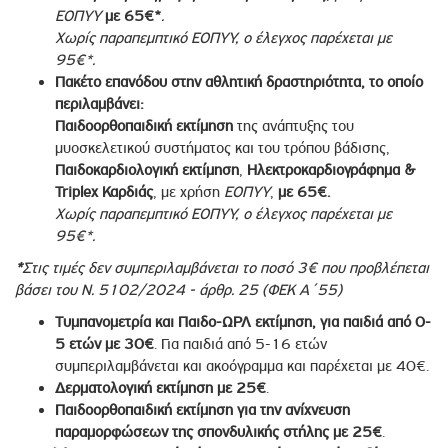
ΕΟΠΥΥ
με 65€*
.
Χωρίς παραπεμπτικό ΕΟΠΥΥ, ο έλεγχος παρέχεται με
95€*.
Πακέτο επανόδου στην αθλητική δραστηριότητα, το οποίο
περιλαμβάνει:
Παιδοορθοπαιδική εκτίμηση
της ανάπτυξης του
μυοσκελετικού συστήματος και του τρόπου βάδισης,
Παιδοκαρδιολογική εκτίμηση
,
Ηλεκτροκαρδιογράφημα &
Triplex Καρδιάς
, με χρήση
ΕΟΠΥΥ
,
με 65€.
Χωρίς παραπεμπτικό ΕΟΠΥΥ, ο έλεγχος παρέχεται με
95€*.
*
Στις τιμές δεν συμπεριλαμβάνεται το ποσό 3€ που προβλέπεται
βάσει του Ν. 5102/2024 - άρθρ. 25 (ΦΕΚ Α΄55)
Tυμπανομετρία και Παιδο-ΩΡΛ εκτίμηση, για παιδιά από 0-
5 ετών με 30€
. Για παιδιά από 5-16 ετών
συμπεριλαμβάνεται και ακοόγραμμα και παρέχεται με 40€.
Δερματολογική εκτίμηση με 25€
.
Παιδοορθοπαιδική εκτίμηση για την ανίχνευση
παραμορφώσεων της σπονδυλικής στήλης με 25€
.