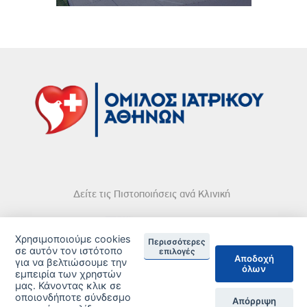
Δείτε τις Πιστοποιήσεις ανά Κλινική
Χρησιμοποιούμε cookies
Περισσότερες
σε αυτόν τον ιστότοπο
επιλογές
Αποδοχή
για να βελτιώσουμε την
DISCLAIMER
όλων
εμπειρία των χρηστών
μας. Κάνοντας κλικ σε
© 2026 Copyright © Iatriko.gr | Powered by Aboutnet
οποιονδήποτε σύνδεσμο
Απόρριψη