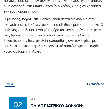
τεχνικές, που αφορούν συνήθως την αγγειοπλαστική με μπαλόνι
ή με ενδοπρόθεση (stent), στον ίδιο χρόνο, χωρίς να χρειαστεί
εκ νέου παρακέντηση.
Η μέθοδος, παρότι επεμβατική, είναι σχετικά ακίνδυνη όταν
εκτελείται σε ειδικά κέντρα και από εξειδικευμένο προσωπικό. Ο
ασθενής νοσηλεύεται για μία ημέρα και την επομένη επιστρέφει
στις δραστηριότητές του. Στην κλινική μας την τελευταία
δεκαετία έχουν διενεργηθεί πολυάριθμες αγγειογραφίες, με
απόλυτη επιτυχία, υψηλό διαγνωστικό αποτέλεσμα και χωρίς
καμία σοβαρή επιπλοκή.
ΝΕΑ
Περισσότερα
Περισσότερα
ΝΕΑ
02
ΟΜΙΛΟΣ ΙΑΤΡΙΚΟΥ ΑΘΗΝΩΝ: