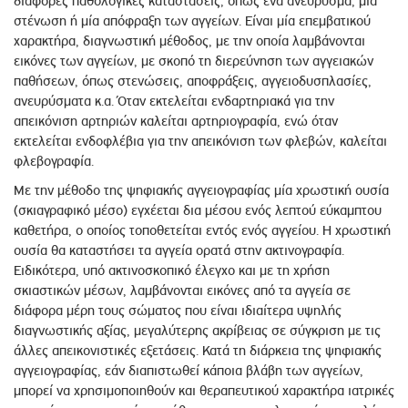
διάφορες παθολογικές καταστάσεις, όπως ένα ανεύρυσμα, μία
στένωση ή μία απόφραξη των αγγείων. Είναι μία επεμβατικού
χαρακτήρα, διαγνωστική μέθοδος, με την οποία λαμβάνονται
εικόνες των αγγείων, με σκοπό τη διερεύνηση των αγγειακών
παθήσεων, όπως στενώσεις, αποφράξεις, αγγειοδυσπλασίες,
ανευρύσματα κ.α. Όταν εκτελείται ενδαρτηριακά για την
απεικόνιση αρτηριών καλείται αρτηριογραφία, ενώ όταν
εκτελείται ενδοφλέβια για την απεικόνιση των φλεβών, καλείται
φλεβογραφία.
Με την μέθοδο της ψηφιακής αγγειογραφίας μία χρωστική ουσία
(σκιαγραφικό μέσο) εγχέεται δια μέσου ενός λεπτού εύκαμπτου
καθετήρα, ο οποίος τοποθετείται εντός ενός αγγείου. Η χρωστική
ουσία θα καταστήσει τα αγγεία ορατά στην ακτινογραφία.
Ειδικότερα, υπό ακτινοσκοπικό έλεγχο και με τη χρήση
σκιαστικών μέσων, λαμβάνονται εικόνες από τα αγγεία σε
διάφορα μέρη τους σώματος που είναι ιδιαίτερα υψηλής
διαγνωστικής αξίας, μεγαλύτερης ακρίβειας σε σύγκριση με τις
άλλες απεικονιστικές εξετάσεις. Κατά τη διάρκεια της ψηφιακής
αγγειογραφίας, εάν διαπιστωθεί κάποια βλάβη των αγγείων,
μπορεί να χρησιμοποιηθούν και θεραπευτικού χαρακτήρα ιατρικές