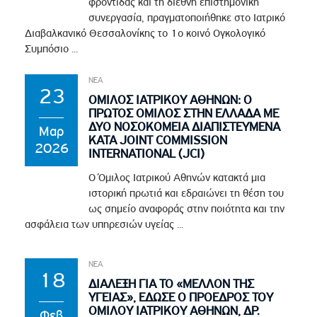
φροντίδας και τη διεθνή επιστημονική
συνεργασία, πραγματοποιήθηκε στο Ιατρικό
Διαβαλκανικό Θεσσαλονίκης το 1ο κοινό Ογκολογικό
Συμπόσιο ...
ΝΕΑ
23
ΟΜΙΛΟΣ ΙΑΤΡΙΚΟΥ ΑΘΗΝΩΝ: Ο
ΠΡΩΤΟΣ ΟΜΙΛΟΣ ΣΤΗΝ ΕΛΛΑΔΑ ΜΕ
ΔΥΟ ΝΟΣΟΚΟΜΕΙΑ ΔΙΑΠΙΣΤΕΥΜΕΝΑ
Μαρ
ΚΑΤΑ JOINT COMMISSION
2026
INTERNATIONAL (JCI)
Ο Όμιλος Ιατρικού Αθηνών κατακτά μια
ιστορική πρωτιά και εδραιώνει τη θέση του
ως σημείο αναφοράς στην ποιότητα και την
ασφάλεια των υπηρεσιών υγείας ...
ΝΕΑ
18
ΔΙΑΛΕΞΗ ΓΙΑ ΤΟ «ΜΕΛΛΟΝ ΤΗΣ
ΥΓΕΙΑΣ», ΕΔΩΣΕ Ο ΠΡΟΕΔΡΟΣ ΤΟΥ
ΟΜΙΛΟΥ ΙΑΤΡΙΚΟΥ ΑΘΗΝΩΝ, ΔΡ.
Φεβ