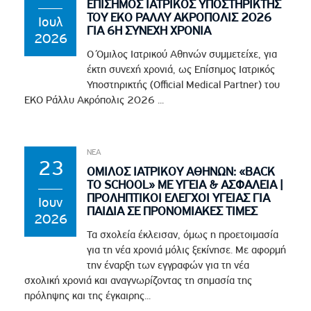
ΕΠΙΣΗΜΟΣ ΙΑΤΡΙΚΟΣ ΥΠΟΣΤΗΡΙΚΤΗΣ
ΤΟΥ EKO ΡΑΛΛΥ ΑΚΡΟΠΟΛΙΣ 2026
Ιουλ
ΓΙΑ 6Η ΣΥΝΕΧΗ ΧΡΟΝΙΑ
2026
Ο Όμιλος Ιατρικού Αθηνών συμμετείχε, για
έκτη συνεχή χρονιά, ως Επίσημος Ιατρικός
Υποστηρικτής (Official Medical Partner) του
EKO Ράλλυ Ακρόπολις 2026 ...
ΝΕΑ
23
ΟΜΙΛΟΣ ΙΑΤΡΙΚΟΥ ΑΘΗΝΩΝ: «BACK
TO SCHOOL» ΜΕ ΥΓΕΙΑ & ΑΣΦΑΛΕΙΑ |
ΠΡΟΛΗΠΤΙΚΟΙ ΕΛΕΓΧΟΙ ΥΓΕΙΑΣ ΓΙΑ
Ιουν
ΠΑΙΔΙΑ ΣΕ ΠΡΟΝΟΜΙΑΚΕΣ ΤΙΜΕΣ
2026
Τα σχολεία έκλεισαν, όμως η προετοιμασία
για τη νέα χρονιά μόλις ξεκίνησε. Με αφορμή
την έναρξη των εγγραφών για τη νέα
σχολική χρονιά και αναγνωρίζοντας τη σημασία της
πρόληψης και της έγκαιρης...