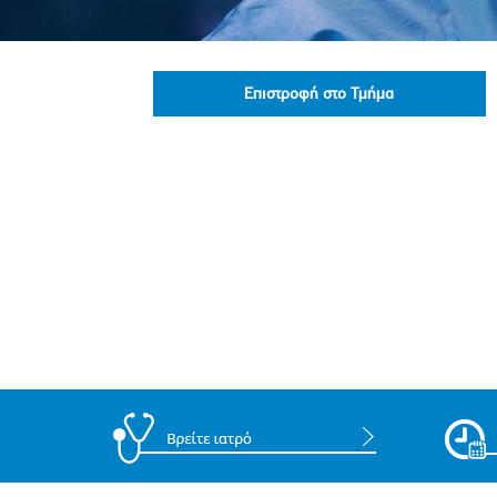
Πολιτική Προσλήψεων Π
Πολιτικές Ασφάλειας Π
Πολιτική Ανθρώπινων Δ
Επιστροφή στο Τμήμα
Επιτροπή Αποδοχών και
Κανονισμός Επιτροπής 
Επιτροπή Ελέγχου
Κανονισμός Λειτουργίας
Διεύθυνση Εσωτερικού Ε
Έκθεσης Βιώσιμης Ανάπ
Έκθεση Βιώσιμης Ανάπ
Πολιτική Δέουσας Επιμέ
Πολιτική Αναγνώρισης 
Ασθενών
Ειδική Ετήσια Έκθεση