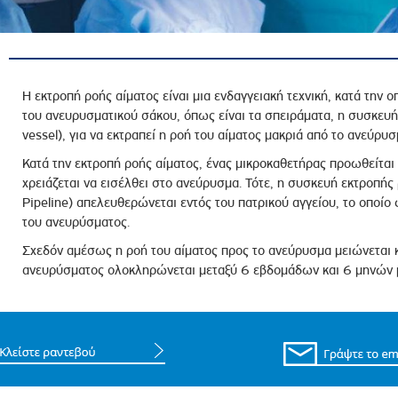
ροσωπικού, Στελεχών και Συνεργατών
ληροφοριών
ικαιωμάτων
 Υποψηφιοτήτων
Η εκτροπή ροής αίματος είναι μια ενδαγγειακή τεχνική, κατά την ο
του ανευρυσματικού σάκου, όπως είναι τα σπειράματα, η συσκευή 
Αποδοχών - Υποψηφιοτήτων
vessel), για να εκτραπεί η ροή του αίματος μακριά από το ανεύρυσ
Κατά την εκτροπή ροής αίματος, ένας μικροκαθετήρας προωθείται
 Επιτροπής Ελέγχου
χρειάζεται να εισέλθει στο ανεύρυσμα. Τότε, η συσκευή εκτροπή
Pipeline) απελευθερώνεται εντός του πατρικού αγγείου, το οποίο 
λέγχου Κανονισμός Λειτουργίας
του ανευρύσματος.
τυξης 2023
Σχεδόν αμέσως η ροή του αίματος προς το ανεύρυσμα μειώνεται 
τυξης 2024
ανευρύσματος ολοκληρώνεται μεταξύ 6 εβδομάδων και 6 μηνών 
λειας Τρίτων Μερών
Προστασίας και Προαγωγής των Δικαιωμάτων των