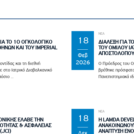
ΝΕΑ
18
ΙΑ ΤΟ 1Ο ΟΓΚΟΛΟΓΙΚΟ
ΔΙΑΛΕΞΗ ΓΙΑ Τ
ΘΗΝΩΝ ΚΑΙ ΤΟΥ IMPERIAL
ΤΟΥ ΟΜΙΛΟΥ ΙΑ
ΑΠΟΣΤΟΛΟΠΟΥΛ
Φεβ
2026
οντίδας και τη διεθνή
Ο Πρόεδρος του Ο
ε στο Ιατρικό Διαβαλκανικό
βρέθηκε πρόσφατα
σιο ...
Πανεπιστημιακά ιδ
ΝΕΑ
18
ΟΝΙΚΗΣ ΕΛΑΒΕ ΤΗΝ
Η LAMDA DEVE
ΙΟΤΗΤΑΣ & ΑΣΦΑΛΕΙΑΣ
ΑΝΑΚΟΙΝΩΝΟΥΝ 
(JCI)
ΑΝΑΠΤΥΞΗ ΕΝΟ
Δεκ