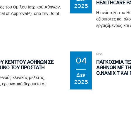
HEALTHCARE P
2025
λος του Ομίλου Ιατρικού Αθηνών,
Η ανάπτυξη του He
al of Approval®), από την Joint
αξιόπιστες και ολ
εργαζόμενους και ε
ΝΕΑ
04
ΟΥ ΚΕΝΤΡΟΥ ΑΘΗΝΩΝ ΣΕ
ΠΑΓΚΟΣΜΙΑ ΤΕΧ
ΚΙΝΟ ΤΟΥ ΠΡΟΣΤΑΤΗ
ΑΘΗΝΩΝ ΜΕ ΤΗ
Q.NAMIX T ΚΑΙ 
Δεκ
θνούς κλινικής μελέτης,
2025
 ερευνητική θεραπεία σε