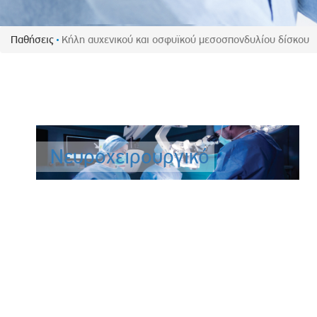
Πολιτική Προσλήψεων Π
Πολιτικές Ασφάλειας Π
Παθήσεις
Κήλη αυχενικού και οσφυϊκού μεσοσπονδυλίου δίσκου
Πολιτική Ανθρώπινων Δ
Επιτροπή Αποδοχών και
Κανονισμός Επιτροπής 
Επιτροπή Ελέγχου
Κανονισμός Λειτουργίας
Νευροχειρουργικό
Διεύθυνση Εσωτερικού Ε
Έκθεσης Βιώσιμης Ανάπ
Έκθεση Βιώσιμης Ανάπ
Πολιτική Δέουσας Επιμέ
Πολιτική Αναγνώρισης 
Ασθενών
Ειδική Ετήσια Έκθεση