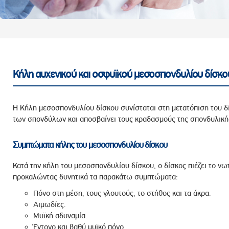
ροσωπικού, Στελεχών και Συνεργατών
ληροφοριών
ικαιωμάτων
 Υποψηφιοτήτων
Αποδοχών - Υποψηφιοτήτων
Κήλη αυχενικού και οσφυϊκού μεσοσπονδυλίου δίσκο
 Επιτροπής Ελέγχου
Η Κήλη μεσοσπονδυλίου δίσκου συνίσταται στη μετατόπιση του δ
λέγχου Κανονισμός Λειτουργίας
των σπονδύλων και αποσβαίνει τους κραδασμούς της σπονδυλική
τυξης 2023
Συμπτώματα κήλης του μεσοσπονδυλίου δίσκου
τυξης 2024
λειας Τρίτων Μερών
Κατά την κήλη του μεσοσπονδυλίου δίσκου, ο δίσκος πιέζει το νωτι
προκαλώντας δυνητικά τα παρακάτω συμπτώματα:
Προστασίας και Προαγωγής των Δικαιωμάτων των
Πόνο στη μέση, τους γλουτούς, το στήθος και τα άκρα.
Αιμωδίες.
Μυϊκή αδυναμία.
Έντονο και βαθύ μυϊκό πόνο.