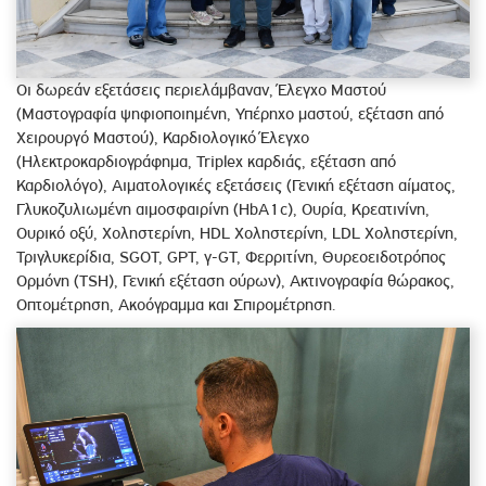
Οι δωρεάν εξετάσεις περιελάμβαναν, Έλεγχο Μαστού
(Μαστογραφία ψηφιοποιημένη, Υπέρηχο μαστού, εξέταση από
Χειρουργό Μαστού), Καρδιολογικό Έλεγχο
(Ηλεκτροκαρδιογράφημα, Triplex καρδιάς, εξέταση από
Καρδιολόγο), Αιματολογικές εξετάσεις (Γενική εξέταση αίματος,
Γλυκοζυλιωμένη αιμοσφαιρίνη (HbA1c), Oυρία, Κρεατινίνη,
Ουρικό οξύ, Χοληστερίνη, HDL Χοληστερίνη, LDL Χοληστερίνη,
Τριγλυκερίδια, SGOT, GPT, γ-GT, Φερριτίνη, Θυρεοειδοτρόπος
Ορμόνη (TSH), Γενική εξέταση ούρων), Ακτινογραφία θώρακος,
Οπτομέτρηση, Ακοόγραμμα και Σπιρομέτρηση.