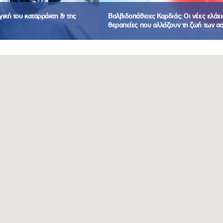
ική του καταρράκτη & της
Βαλβιδοπάθειες Καρδιάς: Οι νέες ελάχι
θεραπείες που αλλάζουν τη ζωή των α