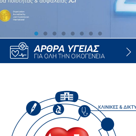
ροσωπικού, Στελεχών και Συνεργατών
ληροφοριών
ικαιωμάτων
 Υποψηφιοτήτων
Αποδοχών - Υποψηφιοτήτων
 Επιτροπής Ελέγχου
λέγχου Κανονισμός Λειτουργίας
τυξης 2023
τυξης 2024
λειας Τρίτων Μερών
Προστασίας και Προαγωγής των Δικαιωμάτων των