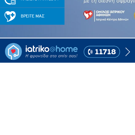
Πολιτική Προσλήψεων Π
Πολιτικές Ασφάλειας Π
ΒΡΕΙΤΕ ΜΑΣ
Πολιτική Ανθρώπινων Δ
Επιτροπή Αποδοχών και
Κανονισμός Επιτροπής 
Επιτροπή Ελέγχου
Κανονισμός Λειτουργίας
Διεύθυνση Εσωτερικού Ε
Έκθεσης Βιώσιμης Ανάπ
Έκθεση Βιώσιμης Ανάπ
Πολιτική Δέουσας Επιμέ
Πολιτική Αναγνώρισης 
Ασθενών
Ειδική Ετήσια Έκθεση