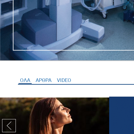
ΟΛΑ
(ενεργή καρτέλα)
ΑΡΘΡΑ
VIDEO