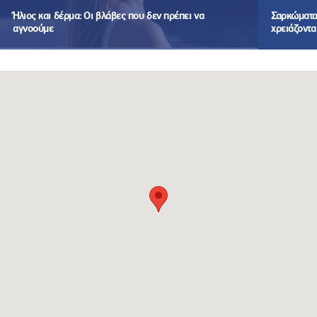
Ήλιος και δέρμα: Οι βλάβες που δεν πρέπει να
Σαρκώματα:
αγνοούμε
χρειάζοντα