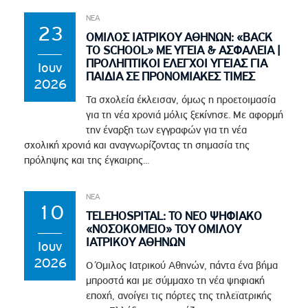
ΝΕΑ
23
ΟΜΙΛΟΣ ΙΑΤΡΙΚΟΥ ΑΘΗΝΩΝ: «BACK
TO SCHOOL» ΜΕ ΥΓΕΙΑ & ΑΣΦΑΛΕΙΑ |
ΠΡΟΛΗΠΤΙΚΟΙ ΕΛΕΓΧΟΙ ΥΓΕΙΑΣ ΓΙΑ
Ιουν
ΠΑΙΔΙΑ ΣΕ ΠΡΟΝΟΜΙΑΚΕΣ ΤΙΜΕΣ
2026
Τα σχολεία έκλεισαν, όμως η προετοιμασία
για τη νέα χρονιά μόλις ξεκίνησε. Με αφορμή
την έναρξη των εγγραφών για τη νέα
σχολική χρονιά και αναγνωρίζοντας τη σημασία της
πρόληψης και της έγκαιρης...
ΝΕΑ
10
TELEHOSPITAL: ΤΟ ΝΕΟ ΨΗΦΙΑΚΟ
«ΝΟΣΟΚΟΜΕΙΟ» ΤΟΥ ΟΜΙΛΟΥ
ΙΑΤΡΙΚΟΥ ΑΘΗΝΩΝ
Ιουν
2026
Ο Όμιλος Ιατρικού Αθηνών, πάντα ένα βήμα
μπροστά και με σύμμαχο τη νέα ψηφιακή
εποχή, ανοίγει τις πόρτες της τηλεϊατρικής