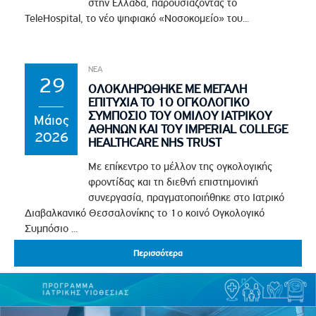
στην Ελλάδα, παρουσιάζοντας το
TeleHospital, το νέο ψηφιακό «Νοσοκομείο» του...
ΝΕΑ
29
ΟΛΟΚΛΗΡΩΘΗΚΕ ΜΕ ΜΕΓΑΛΗ
ΕΠΙΤΥΧΙΑ ΤΟ 1Ο ΟΓΚΟΛΟΓΙΚΟ
ΣΥΜΠΟΣΙΟ ΤΟΥ ΟΜΙΛΟΥ ΙΑΤΡΙΚΟΥ
Μάιος
ΑΘΗΝΩΝ ΚΑΙ ΤΟΥ IMPERIAL COLLEGE
2026
HEALTHCARE NHS TRUST
Με επίκεντρο το μέλλον της ογκολογικής
φροντίδας και τη διεθνή επιστημονική
συνεργασία, πραγματοποιήθηκε στο Ιατρικό
Διαβαλκανικό Θεσσαλονίκης το 1ο κοινό Ογκολογικό
Συμπόσιο ...
Περισσότερα
Περισσότερα