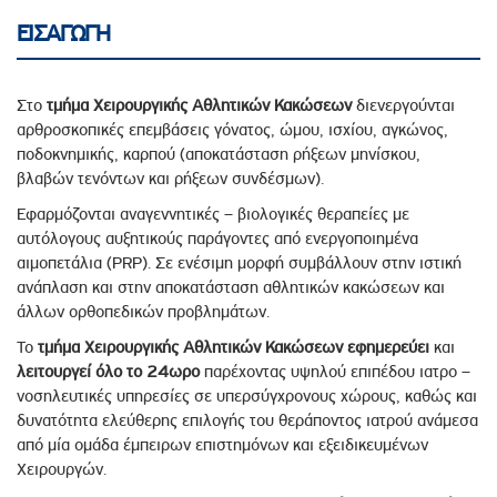
ΕΙΣΑΓΩΓΗ
Στο
τμήμα Χειρουργικής Αθλητικών Κακώσεων
διενεργούνται
αρθροσκοπικές επεμβάσεις γόνατος, ώμου, ισχίου, αγκώνος,
ποδοκνημικής, καρπού (αποκατάσταση ρήξεων μηνίσκου,
βλαβών τενόντων και ρήξεων συνδέσμων).
Εφαρμόζονται αναγεννητικές – βιολογικές θεραπείες με
αυτόλογους αυξητικούς παράγοντες από ενεργοποιημένα
αιμοπετάλια (PRP). Σε ενέσιμη μορφή συμβάλλουν στην ιστική
ανάπλαση και στην αποκατάσταση αθλητικών κακώσεων και
άλλων ορθοπεδικών προβλημάτων.
Το
τμήμα Χειρουργικής Αθλητικών Κακώσεων
εφημερεύει
και
λειτουργεί όλο το 24ωρο
παρέχοντας υψηλού επιπέδου ιατρο –
νοσηλευτικές υπηρεσίες σε υπερσύγχρονους χώρους, καθώς και
δυνατότητα ελεύθερης επιλογής του θεράποντος ιατρού ανάμεσα
από μία ομάδα έμπειρων επιστημόνων και εξειδικευμένων
Χειρουργών.