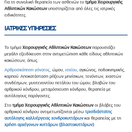
Για τη συνολική θεραπεία των ασθενών το
τμήμα Χειρουργικής
Αθλητικών Κακώσεων
υποστηρίζεται από όλες τις ιατρικές
ειδικότητες.
ΙΑΤΡΙΚΕΣ ΥΠΗΡΕΣΙΕΣ
Το τμήμα
Χειρουργικής Αθλητικών Κακώσεων
παρουσιάζει
μεγάλη εξειδίκευση στην αντιμετώπιση κάθε είδους αθλητικών
κακώσεων, όπως:
Αρθροσκόπηση γόνατος
, ώμου,
ισχίου
, αγκώνος, ποδοκνημικής,
καρπού. Αποκατάσταση ρήξεων μηνίσκων, τενόντων, χιαστών
συνδέσμων, μυοτενοντίου πετάλου του ώμου, βλαβών του
αρθρικού χόνδρου, μεταμόσχευση χόνδρου, θεραπεία με
αυτόλογους παράγοντες.
Στο
τμήμα Χειρουργικής Αθλητικών Κακώσεων
οι βλάβες του
αρθρικού χόνδρου αντιμετωπίζονται μέσω
τρισδιάστατης
αυτόλογης καλλιέργειας χονδροκυττάρων
και θεραπείας με τη
χρήση αρχέγονων κυττάρων (βλαστοκυττάρων)
.