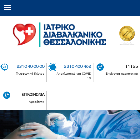
2310 40 00 00
2310 400 462
11155
Τηλεφωνικό Κέντρο
Αποκλειστικά για COVID
Επείγοντα περιστατικά
19
ΕΠΙΚΟΙΝΩΝΙΑ
Αμεσότητα