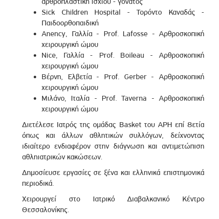
αρθροπλαστική ισχίου - γόνατος
Sick Children Hospital - Τορόντο Καναδάς -
Παιδοορθοπαιδική
Anency, Γαλλία - Prof. Lafosse - Αρθροσκοπική
χειρουργική ώμου
Nice, Γαλλία - Prof. Boileau - Αρθροσκοπική
χειρουργική ώμου
Βέρνη, Ελβετία - Prof. Gerber - Αρθροσκοπική
χειρουργική ώμου
Μιλάνο, Ιταλία - Prof. Taverna - Αρθροσκοπική
χειρουργική ώμου
Διετέλεσε Ιατρός της ομάδας Basket του ΑΡΗ επί 8ετία
όπως και άλλων αθλητικών συλλόγων, δείχνοντας
ιδιαίτερο ενδιαφέρον στην διάγνωση και αντιμετώπιση
αθληιατρικών κακώσεων.
Δημοσίευσε εργασίες σε ξένα και ελληνικά επιστημονικά
περιοδικά.
Χειρουργεί στο Ιατρικό Διαβαλκανικό Κέντρο
Θεσσαλονίκης.