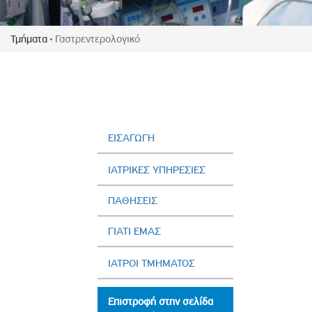
Πολιτική Προσλήψεων Π
Πολιτικές Ασφάλειας Π
Τμήματα
Γαστρεντερολογικό
Πολιτική Ανθρώπινων Δ
Επιτροπή Αποδοχών και
Κανονισμός Επιτροπής 
Επιτροπή Ελέγχου
Κανονισμός Λειτουργίας
ΕΙΣΑΓΩΓΗ
Διεύθυνση Εσωτερικού Ε
ΙΑΤΡΙΚΕΣ ΥΠΗΡΕΣΙΕΣ
Έκθεσης Βιώσιμης Ανάπ
ΠΑΘΗΣΕΙΣ
Έκθεση Βιώσιμης Ανάπ
Πολιτική Δέουσας Επιμέ
ΓΙΑΤΙ ΕΜΑΣ
Πολιτική Αναγνώρισης 
Ασθενών
ΙΑΤΡΟΙ ΤΜΗΜΑΤΟΣ
Ειδική Ετήσια Έκθεση
Επιστροφή στην σελίδα