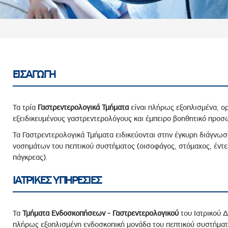
ροσωπικού, Στελεχών και Συνεργατών
ληροφοριών
ικαιωμάτων
 Υποψηφιοτήτων
Αποδοχών - Υποψηφιοτήτων
ΕΙΣΑΓΩΓΗ
 Επιτροπής Ελέγχου
Τα τρία
Γαστρεντερολογικά Τμήματα
είναι πλήρως εξοπλισμένα, ο
λέγχου Κανονισμός Λειτουργίας
εξειδικευμένους γαστρεντερολόγους και έμπειρο βοηθητικό προσ
τυξης 2023
Τα Γαστρεντερολογικά Τμήματα ειδικεύονται στην έγκυρη διάγνωσ
νοσημάτων του πεπτικού συστήματος (οισοφάγος, στόμαχος, έντερ
τυξης 2024
πάγκρεας).
λειας Τρίτων Μερών
ΙΑΤΡΙΚΕΣ ΥΠΗΡΕΣΙΕΣ
Προστασίας και Προαγωγής των Δικαιωμάτων των
Τα
Τμήματα Ενδοσκοπήσεων - Γαστρεντερολογικού
του Ιατρικού 
πλήρως εξοπλισμένη ενδοσκοπική μονάδα του πεπτικού συστήματ