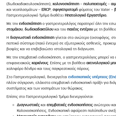
(δωδεκαδακτυλοσκόπηση),
κολονοσκόπηση
–
πολυπεκτομές
–
αι
και νεοπλασμάτων –
ERCP
,
σφιγκτηροτομή
φύματος του Vater –
β
Γαστρεντερολογικό Τμήμα διαθέτει
Ηπατολογικό Εργαστήριο.
Με την
ενδοσκόπηση
ο γαστρεντερολόγος παρατηρεί όλη την εσω
στομάχου
,
δωδεκαδακτύλου
και του
παχέος
εντέρου
με τη βοήθει
Η
διαγνωστική ενδοσκόπηση
γίνεται στο ανώτερο (οισοφάγος, σ
πεπτικό σύστημα (παχύ έντερο) σε εξωτερικούς ασθενείς, προκειμ
βιοψίες και να επιβεβαιώσει ιστολογικά τη διάγνωση.
Με την επεμβατική ενδοσκόπηση, ο γαστρεντερολόγος μπορεί να
επιφανειακούς
καρκίνους
. Επίσης με τη βοήθεια
ακτινολογικού
μη
χοληφόρο δένδρο και τους παγκρεατικούς πόρους.
Στο Γαστρεντερολογικό, διενεργείται
ενδοσκοπικός υπέρηχος (End
πλέον σύγχρονη, ελάχιστα επεμβατική ενδοσκοπική πράξη για δι
συστήματος και των νοσημάτων του θώρακος.
Επίσης στο Γαστρεντερολογικό Τμήμα διενεργούνται:
Διαγνωστικές
και
επεμβατικές
ενδοσκοπήσεις
ανώτερου και
Κολονοσκοπήσεις, Ενδοσκοπική αφαίρεση πολύποδων ανεξ