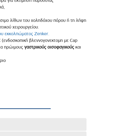
ήρα για εκτίμηση παρουσίας
κά,
άσιμο λίθων του χοληδόχου πόρου ή τη λήψη
τικού χειρουργείου.
ου εκκολπώματος Zenker.
 (ενδοσκοπική βλεννογονεκτομη με Cap
για πρώιμους
γαστρικούς οισοφαγικούς
και
ριο