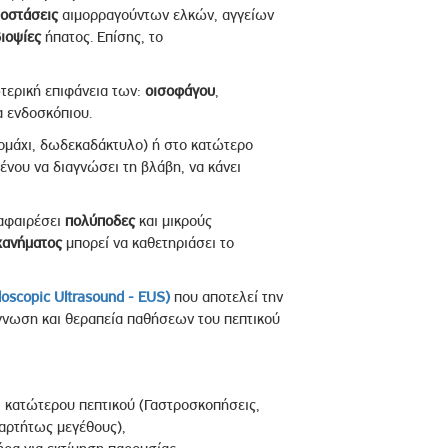
μοστάσεις
αιμορραγούντων ελκών, αγγείων
ιοψίες
ήπατος. Επίσης, το
τερική επιφάνεια των:
οισοφάγου
,
α ενδοσκόπιου.
τομάχι, δωδεκαδάκτυλο) ή στο κατώτερο
ένου να διαγνώσει τη βλάβη, να κάνει
 αφαιρέσει
πολύποδες
και μικρούς
χανήματος
μπορεί να καθετηριάσει το
oscopic
Ultrasound
-
EUS)
που αποτελεί την
άγνωση και θεραπεία παθήσεων του πεπτικού
 κατώτερου πεπτικού (Γαστροσκοπήσεις,
αρτήτως μεγέθους),