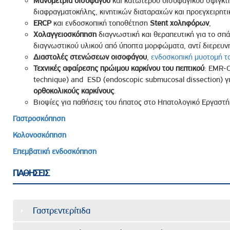
Μανομετρία οισοφάγου
και κατώτερου οισοφαγικού σφιγκτ
διαφραγματοκήλης, κινητικών διαταραχών και προεγχειρητι
ERCP
και ενδοσκοπική τοποθέτηση
Stent
χοληφόρων
,
Χολαγγειοσκόπηση
διαγνωστική και θεραπευτική για το σπ
διαγνωστικού υλικού από ύποπτα μορφώματα, αντί διερευνη
Διαστολές
στενώσεων
οισοφάγου
,
ενδοσκοπική μυοτομή τ
Τεχνικές
αφαίρεσης
πρώιμου
καρκίνου
του
πεπτικού
: EMR-C
technique) and ESD (endoscopic submucosal dissection) 
ορθοκολικούς
καρκίνους
.
Βιοψίες για παθήσεις του ήπατος στο Ηπατολογικό Εργαστή
Γαστροσκόπηση
Κολονοσκόπηση
Επεμβατική ενδοσκόπηση
ΠΑΘΗΣΕΙΣ
Γαστρεντερίτιδα