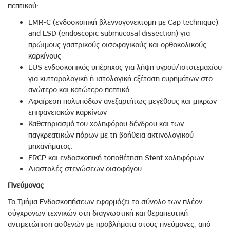
πεπτικού:
EMR-C (ενδοσκοπική βλεννογονεκτομη με Cap technique)
and ESD (endoscopic submucosal dissection) για
πρώιμους γαστρικούς οισοφαγικούς και ορθοκολικούς
καρκίνους
EUS ενδοσκοπικός υπέρηχος για λήψη υγρού/ιστοτεμαχίου
για κυτταρολογική ή ιστολογική εξέταση ευρημάτων στο
ανώτερο και κατώτερο πεπτικό.
Αφαίρεση πολυπόδων ανεξαρτήτως μεγέθους και μικρών
επιφανειακών καρκίνων
Καθετηριασμό του χοληφόρου δένδρου και των
παγκρεατικών πόρων με τη βοήθεια ακτινολογικού
μηχανήματος.
ERCP και ενδοσκοπική τοποθέτηση Stent χοληφόρων
Διαστολές στενώσεων οισοφάγου
Πνεύμονας
Το Τμήμα Ενδοσκοπήσεων εφαρμόζει το σύνολο των πλέον
σύγχρονων τεχνικών στη διαγνωστική και θεραπευτική
αντιμετώπιση ασθενών με προβλήματα στους πνεύμονες, από