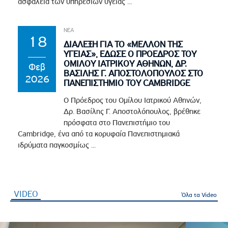
ασφάλεια των υπηρεσιών υγείας ...
ΝΕΑ
18
ΔΙΑΛΕΞΗ ΓΙΑ ΤΟ «ΜΕΛΛΟΝ ΤΗΣ
ΥΓΕΙΑΣ», ΕΔΩΣΕ Ο ΠΡΟΕΔΡΟΣ ΤΟΥ
ΟΜΙΛΟΥ ΙΑΤΡΙΚΟΥ ΑΘΗΝΩΝ, ΔΡ.
Φεβ
ΒΑΣΙΛΗΣ Γ. ΑΠΟΣΤΟΛΟΠΟΥΛΟΣ ΣΤΟ
2026
ΠΑΝΕΠΙΣΤΗΜΙΟ ΤΟΥ CAMBRIDGE
Ο Πρόεδρος του Ομίλου Ιατρικού Αθηνών,
Δρ. Βασίλης Γ. Αποστολόπουλος, βρέθηκε
πρόσφατα στο Πανεπιστήμιο του
Cambridge, ένα από τα κορυφαία Πανεπιστημιακά
ιδρύματα παγκοσμίως ...
VIDEO
(ενεργή καρτέλα)
Όλα τα Video