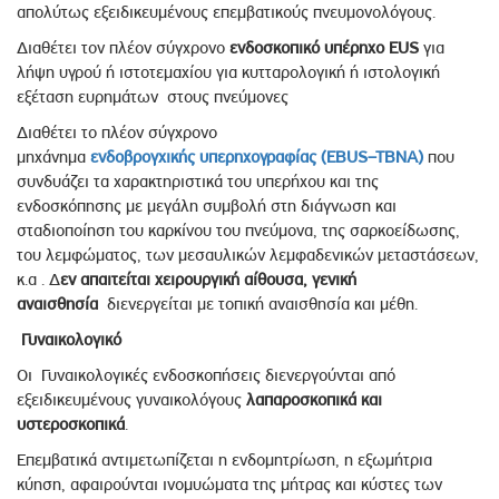
απολύτως εξειδικευμένους επεμβατικούς πνευμονολόγους.
Διαθέτει τον πλέον σύγχρονο
ενδοσκοπικό υπέρηχο
EUS
για
λήψη υγρού ή ιστοτεμαχίου για κυτταρολογική ή ιστολογική
εξέταση ευρημάτων στους πνεύμονες
Διαθέτει το πλέον σύγχρονο
μηχάνημα
ενδοβρογχικής υπερηχογραφίας
(EBUS–TBNA)
που
συνδυάζει τα χαρακτηριστικά του υπερήχου και της
ενδοσκόπησης με μεγάλη συμβολή στη διάγνωση και
σταδιοποίηση του καρκίνου του πνεύμονα, της σαρκοείδωσης,
του λεμφώματος, των μεσαυλικών λεμφαδενικών μεταστάσεων,
κ.α . Δ
εν απαιτείται χειρουργική αίθουσα,
γενική
αναισθησία
διενεργείται με τοπική αναισθησία και μέθη.
Γυναικολογικό
Οι Γυναικολογικές ενδοσκοπήσεις διενεργούνται από
εξειδικευμένους γυναικολόγους
λαπαροσκοπικά και
υστεροσκοπικά
.
Επεμβατικά αντιμετωπίζεται η ενδομητρίωση, η εξωμήτρια
κύηση, αφαιρούνται ινομυώματα της μήτρας και κύστες των