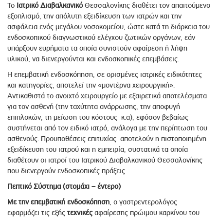
Το
Ιατρικό Διαβαλκανικό
Θεσσαλονίκης διαθέτει τον απαιτούμενο
εξοπλισμό, την απόλυτη εξειδίκευση των ιατρών και την
ασφάλεια ενός μεγάλου νοσοκομείου, ώστε κατά τη διάρκεια του
ενδοσκοπικού διαγνωστικού ελέγχου ζωτικών οργάνων, εάν
υπάρξουν ευρήματα τα οποία συνιστούν αφαίρεση ή λήψη
υλικού, να διενεργούνται και ενδοσκοπικές επεμβάσεις.
Η επεμβατική ενδοσκόπηση, σε ορισμένες ιατρικές ειδικότητες
και κατηγορίες, αποτελεί την «μοντέρνα χειρουργική».
Αντικαθιστά το ανοιχτό χειρουργείο με εξαιρετικά αποτελέσματα
για τον ασθενή (την ταχύτητα ανάρρωσης, την αποφυγή
επιπλοκών, τη μείωση του κόστους κ.α), εφόσον βεβαίως
συστήνεται από τον ειδικό ιατρό, ανάλογα με την περίπτωση του
ασθενούς. Προϋποθέσεις επιτυχίας αποτελούν η πιστοποιημένη
εξειδίκευση του ιατρού και η εμπειρία, συστατικά τα οποία
διαθέτουν οι ιατροί του Ιατρικού Διαβαλκανικού Θεσσαλονίκης
που διενεργούν ενδοσκοπικές πράξεις.
Πεπτικό Σύστημα (στομάχι – έντερο)
Με την επεμβατική ενδοσκόπηση
, ο γαστρεντερολόγος
εφαρμόζει τις εξής
τεχνικές
αφαίρεσης πρώιμου καρκίνου του