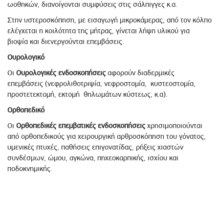
ωοθηκών, διανοίγονται συμφύσεις στις σάλπιγγες κ.α.
Στην υστεροσκόπηση, με εισαγωγή μικροκάμερας, από τον κόλπο
ελέγχεται η κοιλότητα της μήτρας, γίνεται λήψη υλικού για
βιοψία και διενεργούνται επεμβάσεις.
Ουρολογικό
Οι
Ουρολογικές ενδοσκοπήσεις
αφορούν διαδερμικές
επεμβάσεις (νεφρολιθοτριψία, νεφροστομία, κυστεοστομία,
προστετεκτομή, εκτομή θηλωμάτων κύστεως, κ.α).
Ορθοπεδικό
Οι
Ορθοπεδικές επεμβατικές ενδοσκοπήσεις
χρησιμοποιούνται
από ορθοπεδικούς για χειρουργική αρθροσκόπηση του γόνατος,
υμενικές πτυχές, παθήσεις επιγονατίδας, ρήξεις χιαστών
συνδέσμων, ώμου, αγκώνα, πηχεοκαρπικής, ισχίου και
ποδοκνημικής.