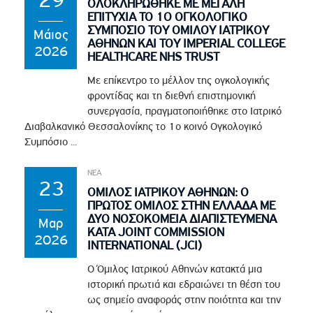
29
ΟΛΟΚΛΗΡΩΘΗΚΕ ΜΕ ΜΕΓΑΛΗ
ΕΠΙΤΥΧΙΑ ΤΟ 1Ο ΟΓΚΟΛΟΓΙΚΟ
ΣΥΜΠΟΣΙΟ ΤΟΥ ΟΜΙΛΟΥ ΙΑΤΡΙΚΟΥ
Μάιος
ΑΘΗΝΩΝ ΚΑΙ ΤΟΥ IMPERIAL COLLEGE
2026
HEALTHCARE NHS TRUST
Με επίκεντρο το μέλλον της ογκολογικής
φροντίδας και τη διεθνή επιστημονική
συνεργασία, πραγματοποιήθηκε στο Ιατρικό
Διαβαλκανικό Θεσσαλονίκης το 1ο κοινό Ογκολογικό
Συμπόσιο ...
ΝΕΑ
23
ΟΜΙΛΟΣ ΙΑΤΡΙΚΟΥ ΑΘΗΝΩΝ: Ο
ΠΡΩΤΟΣ ΟΜΙΛΟΣ ΣΤΗΝ ΕΛΛΑΔΑ ΜΕ
ΔΥΟ ΝΟΣΟΚΟΜΕΙΑ ΔΙΑΠΙΣΤΕΥΜΕΝΑ
Μαρ
ΚΑΤΑ JOINT COMMISSION
2026
INTERNATIONAL (JCI)
Ο Όμιλος Ιατρικού Αθηνών κατακτά μια
ιστορική πρωτιά και εδραιώνει τη θέση του
ως σημείο αναφοράς στην ποιότητα και την