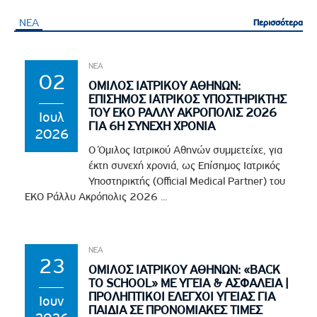
ΝΕΑ
Περισσότερα
Περισσότερα
ΝΕΑ
02
ΟΜΙΛΟΣ ΙΑΤΡΙΚΟΥ ΑΘΗΝΩΝ:
ΕΠΙΣΗΜΟΣ ΙΑΤΡΙΚΟΣ ΥΠΟΣΤΗΡΙΚΤΗΣ
ΤΟΥ EKO ΡΑΛΛΥ ΑΚΡΟΠΟΛΙΣ 2026
Ιουλ
ΓΙΑ 6Η ΣΥΝΕΧΗ ΧΡΟΝΙΑ
2026
Ο Όμιλος Ιατρικού Αθηνών συμμετείχε, για
έκτη συνεχή χρονιά, ως Επίσημος Ιατρικός
Υποστηρικτής (Official Medical Partner) του
EKO Ράλλυ Ακρόπολις 2026 ...
ΝΕΑ
23
ΟΜΙΛΟΣ ΙΑΤΡΙΚΟΥ ΑΘΗΝΩΝ: «BACK
TO SCHOOL» ΜΕ ΥΓΕΙΑ & ΑΣΦΑΛΕΙΑ |
ΠΡΟΛΗΠΤΙΚΟΙ ΕΛΕΓΧΟΙ ΥΓΕΙΑΣ ΓΙΑ
Ιουν
ΠΑΙΔΙΑ ΣΕ ΠΡΟΝΟΜΙΑΚΕΣ ΤΙΜΕΣ