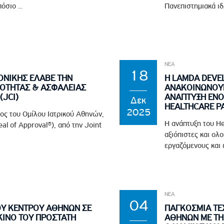
σιο ...
Πανεπιστημιακά ιδ
ΝΕΑ
18
ΟΝΙΚΗΣ ΕΛΑΒΕ ΤΗΝ
Η LAMDA DEVE
ΙΟΤΗΤΑΣ & ΑΣΦΑΛΕΙΑΣ
ΑΝΑΚΟΙΝΩΝΟΥΝ 
(JCI)
ΑΝΑΠΤΥΞΗ ΕΝΟ
Δεκ
HEALTHCARE P
2025
λος του Ομίλου Ιατρικού Αθηνών,
Η ανάπτυξη του He
al of Approval®), από την Joint
αξιόπιστες και ολ
εργαζόμενους και ε
ΝΕΑ
04
ΟΥ ΚΕΝΤΡΟΥ ΑΘΗΝΩΝ ΣΕ
ΠΑΓΚΟΣΜΙΑ ΤΕΧ
ΚΙΝΟ ΤΟΥ ΠΡΟΣΤΑΤΗ
ΑΘΗΝΩΝ ΜΕ ΤΗ