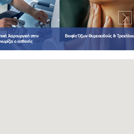
ική Χειρουργική στην
Βιοψία Όζων Θυρεοειδούς & Τραχήλο
γνωρίζει ο ασθενής