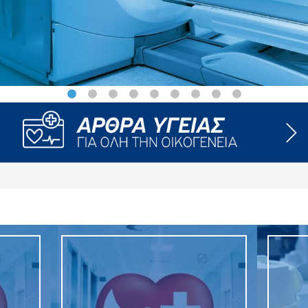
ροσωπικού, Στελεχών και Συνεργατών
ληροφοριών
ικαιωμάτων
 Υποψηφιοτήτων
Αποδοχών - Υποψηφιοτήτων
 Επιτροπής Ελέγχου
λέγχου Κανονισμός Λειτουργίας
τυξης 2023
τυξης 2024
λειας Τρίτων Μερών
Προστασίας και Προαγωγής των Δικαιωμάτων των