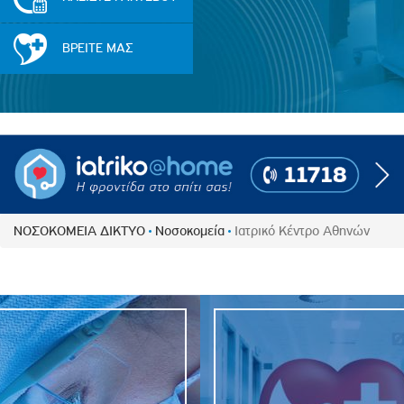
Πολιτική Προσλήψεων Π
Πολιτικές Ασφάλειας Π
ΒΡΕΙΤΕ ΜΑΣ
Πολιτική Ανθρώπινων Δ
Επιτροπή Αποδοχών και
Κανονισμός Επιτροπής 
Επιτροπή Ελέγχου
Κανονισμός Λειτουργίας
Διεύθυνση Εσωτερικού Ε
ΝΟΣΟΚΟΜΕΙΑ ΔΙΚΤΥΟ
Νοσοκομεία
Ιατρικό Κέντρο Αθηνών
Έκθεσης Βιώσιμης Ανάπ
Έκθεση Βιώσιμης Ανάπ
Πολιτική Δέουσας Επιμέ
Πολιτική Αναγνώρισης 
Ασθενών
Ειδική Ετήσια Έκθεση