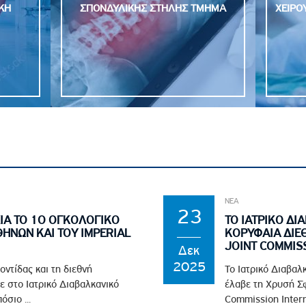
ΚΗ
ΣΠΟΝΔΥΛΙΚΗΣ ΣΤΗΛΗΣ ΤΜΗΜΑ
ΧΕΙΡΟ
ΝΕΑ
23
ΙΑ ΤΟ 1Ο ΟΓΚΟΛΟΓΙΚΟ
ΤΟ ΙΑΤΡΙΚΟ Δ
ΘΗΝΩΝ ΚΑΙ ΤΟΥ IMPERIAL
ΚΟΡΥΦΑΙΑ ΔΙΕ
JOINT COMMISS
Δεκ
2025
οντίδας και τη διεθνή
Το Ιατρικό Διαβαλ
ε στο Ιατρικό Διαβαλκανικό
έλαβε τη Χρυσή Σφ
σιο ...
Commission Interna