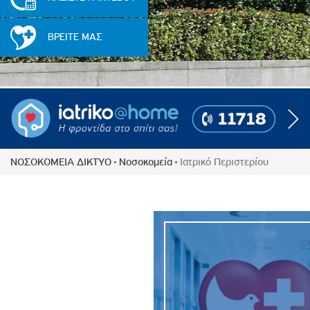
Πολιτική Προσλήψεων Π
Πολιτικές Ασφάλειας Π
ΒΡΕΙΤΕ ΜΑΣ
Πολιτική Ανθρώπινων Δ
Επιτροπή Αποδοχών και
Κανονισμός Επιτροπής 
Επιτροπή Ελέγχου
Κανονισμός Λειτουργίας
Διεύθυνση Εσωτερικού Ε
ΝΟΣΟΚΟΜΕΙΑ ΔΙΚΤΥΟ
Νοσοκομεία
Ιατρικό Περιστερίου
Έκθεσης Βιώσιμης Ανάπ
Έκθεση Βιώσιμης Ανάπ
Πολιτική Δέουσας Επιμέ
Πολιτική Αναγνώρισης 
Ασθενών
Ειδική Ετήσια Έκθεση