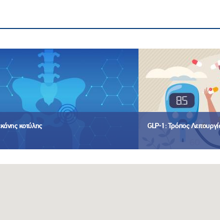
εκάνης κοτύλης
GLP-1: Τρόπος Λειτουργ