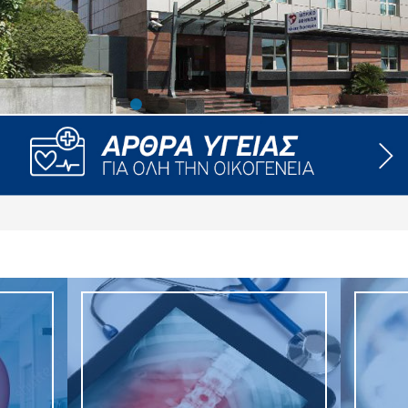
ροσωπικού, Στελεχών και Συνεργατών
ληροφοριών
ικαιωμάτων
 Υποψηφιοτήτων
Αποδοχών - Υποψηφιοτήτων
 Επιτροπής Ελέγχου
λέγχου Κανονισμός Λειτουργίας
τυξης 2023
τυξης 2024
λειας Τρίτων Μερών
Προστασίας και Προαγωγής των Δικαιωμάτων των