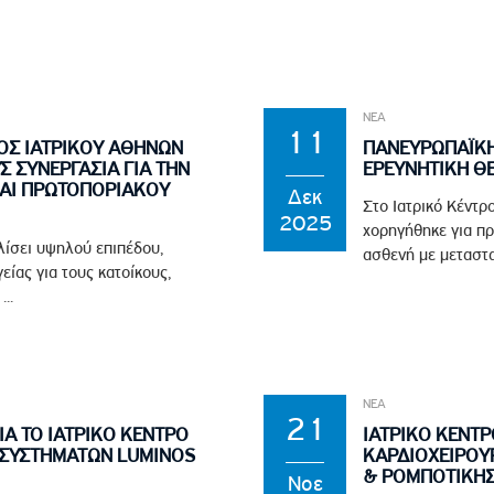
ΝΕΑ
11
ΟΣ ΙΑΤΡΙΚΟΥ ΑΘΗΝΩΝ
ΠΑΝΕΥΡΩΠΑΪΚΗ
 ΣΥΝΕΡΓΑΣΙΑ ΓΙΑ ΤΗΝ
ΕΡΕΥΝΗΤΙΚΗ ΘΕ
ΑΙ ΠΡΩΤΟΠΟΡΙΑΚΟΥ
Δεκ
Στο Ιατρικό Κέντρ
2025
χορηγήθηκε για π
λίσει υψηλού επιπέδου,
ασθενή με μεταστ
είας για τους κατοίκους,
..
ΝΕΑ
21
Α ΤΟ ΙΑΤΡΙΚΟ ΚΕΝΤΡΟ
ΙΑΤΡΙΚΟ ΚΕΝΤΡ
 ΣΥΣΤΗΜΑΤΩΝ LUMINOS
ΚΑΡΔΙΟΧΕΙΡΟΥ
& ΡΟΜΠΟΤΙΚΗΣ
Νοε