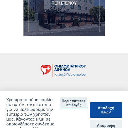
ΠΕΡΙΣΤΕΡΙΟΥ
Τιμοκατάλογος
Χρησιμοποιούμε cookies
Περισσότερες
Δείτε τις Πιστοποιήσεις ανά Κλινική
σε αυτόν τον ιστότοπο
επιλογές
Αποδοχή
για να βελτιώσουμε την
όλων
DISCLAIMER
εμπειρία των χρηστών
μας. Κάνοντας κλικ σε
οποιονδήποτε σύνδεσμο
© 2026 Copyright © Iatriko.gr | Powered by Aboutnet
Απόρριψη