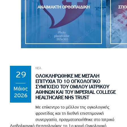
ΑΝΑΙΜΑΚΤΗ OΡΘΟΠΑΙΔΙΚΗ
ΣΠΟ
ΝΕΑ
29
ΟΛΟΚΛΗΡΩΘΗΚΕ ΜΕ ΜΕΓΑΛΗ
ΕΠΙΤΥΧΙΑ ΤΟ 1Ο ΟΓΚΟΛΟΓΙΚΟ
ΣΥΜΠΟΣΙΟ ΤΟΥ ΟΜΙΛΟΥ ΙΑΤΡΙΚΟΥ
Μάιος
ΑΘΗΝΩΝ ΚΑΙ ΤΟΥ IMPERIAL COLLEGE
2026
HEALTHCARE NHS TRUST
Με επίκεντρο το μέλλον της ογκολογικής
φροντίδας και τη διεθνή επιστημονική
συνεργασία, πραγματοποιήθηκε στο Ιατρικό
Διαβαλκανικό Θεσσαλονίκης το 1ο κοινό Ογκολογικό