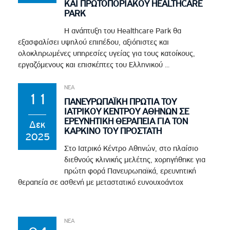
ΚΑΙ ΠΡΩΤΟΠΟΡΙΑΚΟΥ HEALTHCARE
PARK
Η ανάπτυξη του Healthcare Park θα
εξασφαλίσει υψηλού επιπέδου, αξιόπιστες και
ολοκληρωμένες υπηρεσίες υγείας για τους κατοίκους,
εργαζόμενους και επισκέπτες του Ελληνικού ...
ΝΕΑ
11
ΠΑΝΕΥΡΩΠΑΪΚΗ ΠΡΩΤΙΑ ΤΟΥ
ΙΑΤΡΙΚΟΥ ΚΕΝΤΡΟΥ ΑΘΗΝΩΝ ΣΕ
ΕΡΕΥΝΗΤΙΚΗ ΘΕΡΑΠΕΙΑ ΓΙΑ ΤΟΝ
Δεκ
ΚΑΡΚΙΝΟ ΤΟΥ ΠΡΟΣΤΑΤΗ
2025
Στο Ιατρικό Κέντρο Αθηνών, στο πλαίσιο
διεθνούς κλινικής μελέτης, χορηγήθηκε για
πρώτη φορά Πανευρωπαϊκά, ερευνητική
θεραπεία σε ασθενή με μεταστατικό ευνουχοάντοχ
ΝΕΑ