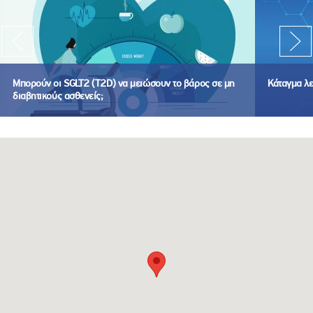
Μπορούν οι SGLT2 (T2D) να μειώσουν το βάρος σε μη
Κάταγμα λ
διαβητικούς ασθενείς;