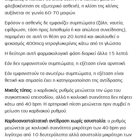
φλεβοκέντηση σε εξωτερικό ασθενή), η κλίση της κλίνης
αυξάνεται σε γωνία 60-70 μοιρών.
Εφόσον ο ασθενής δε εμφανίζει συμπτώματα (ζάλη, ναυτία,
εφίδρωση, τάση προς λιποθυμία ή και απώλεια συνείδησης),
παραμένει σε αυτή τη θέση για 20 λεπτά και ακολουθεί ο
ψεκασμός 400mcg νιτρογλυκερίνης κάτω από τη γλώσσα.
Η δεύτερη αυτή φαρμακολογική φάση διαρκεί άλλα 15 λεπτά.
Εάν δεν εμφανιστούν συμπτώματα, η εξέταση είναι αρνητική.
Εάν εμφανιστούν τα ανωτέρω συμπτώματα, η εξέταση είναι
θετική και σημασία έχει η κατηγοριοποίηση της αντίδρασης:
Μικτός τύπος:
ο καρδιακός ρυθμός μειώνεται την ώρα του
συγκοπτικού επεισοδίου, αλλά η κοιλιακή συχνότητα δεν πέφτει
κάτω από 40 bpm. Η αρτηριακή πίεση μειώνεται πριν συμβεί η
μείωση του καρδιακού ρυθμού.
Καρδιοανασταλτατική αντίδραση χωρίς ασυστολία:
ο ρυθμός
μειώνεται με κοιλιακή συχνότητα μικρότερη των 40 bpm για
λιγότερο από 10 δευτερόλεπτα αλλά ασυστολία μικρότερη των