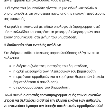
την επέμβαση και ακολούθως κάθε 6 μήνες.
Ο έλεγχος του βηματοδότη γίνεται με μία ειδική «κεφαλή» η
οποία τοποθετείται στο δέρμα πάνω από την περιοχή εμφύτευσης
της συσκευής.
Η κεφαλή επικοινωνεί με ειδικό υπολογιστή (προγραμματιστή)
μέσω καλωδίου και επιτρέπει τη μεταφορά πληροφοριών που
έχουν αποθηκευθεί στη μνήμη του βηματοδότη.
Η διαδικασία είναι εντελώς ανώδυνη.
Στη διάρκεια κάθε επίσκεψης παρακολούθησης ελέγχονται τα
ακόλουθα:
η διάρκεια ζωής της μπαταρίας του βηματοδότη,
η ορθή λειτουργία των ηλεκτροδίων του βηματοδότη,
η εμφάνιση αρρυθμιών και η χορήγηση θεραπειών (ταχεία
βηματοδότηση ή απινίδωση),
ο προγραμματισμός του βηματοδότη.
Πολύ συχνά
ο σωστός επαναπρογραμματισμός των συσκευών
μπορεί να βελτιώσει αισθητά την κλινική εικόνα των ασθενών,
να ανιχνεύσει έγκαιρα την ύπαρξη απειλητικών αρρυθμιών
αλλά