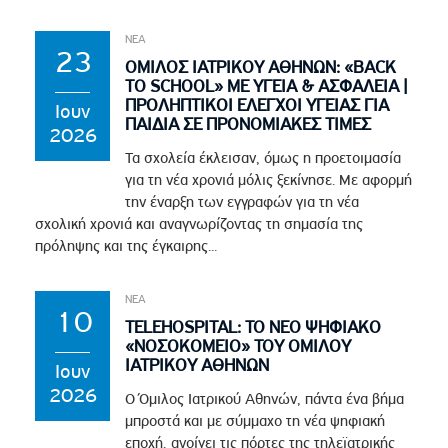
ΝΕΑ
23
ΟΜΙΛΟΣ ΙΑΤΡΙΚΟΥ ΑΘΗΝΩΝ: «BACK
TO SCHOOL» ΜΕ ΥΓΕΙΑ & ΑΣΦΑΛΕΙΑ |
ΠΡΟΛΗΠΤΙΚΟΙ ΕΛΕΓΧΟΙ ΥΓΕΙΑΣ ΓΙΑ
Ιουν
ΠΑΙΔΙΑ ΣΕ ΠΡΟΝΟΜΙΑΚΕΣ ΤΙΜΕΣ
2026
Τα σχολεία έκλεισαν, όμως η προετοιμασία
για τη νέα χρονιά μόλις ξεκίνησε. Με αφορμή
την έναρξη των εγγραφών για τη νέα
σχολική χρονιά και αναγνωρίζοντας τη σημασία της
πρόληψης και της έγκαιρης...
ΝΕΑ
10
TELEHOSPITAL: ΤΟ ΝΕΟ ΨΗΦΙΑΚΟ
«ΝΟΣΟΚΟΜΕΙΟ» ΤΟΥ ΟΜΙΛΟΥ
ΙΑΤΡΙΚΟΥ ΑΘΗΝΩΝ
Ιουν
2026
Ο Όμιλος Ιατρικού Αθηνών, πάντα ένα βήμα
μπροστά και με σύμμαχο τη νέα ψηφιακή
εποχή, ανοίγει τις πόρτες της τηλεϊατρικής