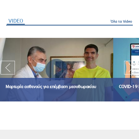
VIDEO
(ενεργή καρτέλα)
Όλα τα Video
Μαρτυρία ασθενούς για επέμβαση μεσοθωρακίου
COVID-19 