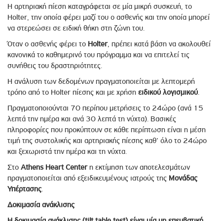
Η αρτηριακή πίεση καταγράφεται σε μία μικρή συσκευή, το
Holter, την οποία φέρει μαζί του ο ασθενής και την οποία μπορεί
να στερεώσει σε ειδική θήκη στη ζώνη του.
Όταν ο ασθενής φέρει το
Holter
, πρέπει κατά βάση να ακολουθεί
κανονικά το καθημερινό του πρόγραμμα και να επιτελεί τις
συνήθεις του δραστηριότητες.
Η ανάλυση των δεδομένων πραγματοποιείται με λεπτομερή
τρόπο από το Holter πίεσης και με χρήση
ειδικού λογισμικού
.
Πραγματοποιούνται 70 περίπου μετρήσεις το 24ώρο (ανά 15
λεπτά την ημέρα και ανά 30 λεπτά τη νύχτα). Βασικές
πληροφορίες που προκύπτουν σε κάθε περίπτωση είναι η μέση
τιμή της συστολικής και αρτηριακής πίεσης καθ’ όλο το 24ώρο
και ξεχωριστά την ημέρα και τη νύχτα.
Στο
Athens Heart Center
η εκτίμηση των αποτελεσμάτων
πραγματοποιείται από εξειδικευμένους ιατρούς της
Μονάδας
Υπέρτασης
.
Δοκιμασία ανάκλισης
Η δοκιμασία ανάκλισης (tilt table test) είναι μία μη επεμβατική