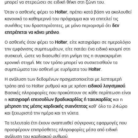
μπορεί να στερεώσει σε ειδική θήκη στη ζώνη του.
Όταν ο ασθενής φέρει το
Holter
, πρέπει κατά βάση να ακολουθεί
κανονικά το καθημερινό του πρόγραμμα και να επιτελεί τις
συνήθεις του δραστηριότητες, με μόνο περιορισμό ότι
δεν
επιτρέπεται να κάνει μπάνιο
.
Ο ασθενής όταν φέρει το
Holter
, είτε καταγράφει σε ημερολόγιο
την εμφάνισης συμπτωμάτων, είτε πατάει ένα ειδικό κουμπί στη
συσκευή, ώστε να διασωθεί στη μνήμη της η συγκεκριμένη
χρονική στιγμή. Με τον τρόπο μπορεί να συσχετισθούν τα
συμπτώματα του ασθενή με ευρήματα του
Holter
.
Η ανάλυση των δεδομένων πραγματοποιείται με λεπτομερή
τρόπο από το Holter ρυθμού και με χρήση
ειδικού λογισμικού
.
Βασικές πληροφορίες που προκύπτουν σε κάθε περίπτωση είναι
η
καταγραφή επεισοδίων βραδυκαρδίας ή ταχυκαρδίας
και η
μέτρηση της μέσης καρδιακής συχνότητας
καθ’ όλο το 24ώρο
και ξεχωριστά την ημέρα και τη νύχτα.
Τα τελευταία έτη έχουν αναπτυχθεί σύγχρονες εφαρμογές που
προσφέρουν επιπρόσθετες πληροφορίες μέσα από ειδική
ανάλυση του καρδιακού ρυθμού.