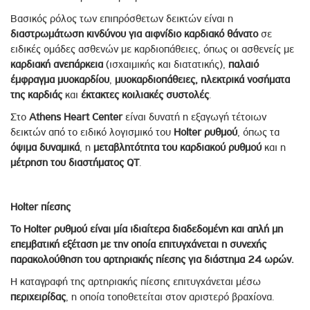
Βασικός ρόλος των επιπρόσθετων δεικτών είναι η
διαστρωμάτωση κινδύνου για αιφνίδιο καρδιακό θάνατο
σε
ειδικές ομάδες ασθενών με καρδιοπάθειες, όπως οι ασθενείς με
καρδιακή ανεπάρκεια
(ισχαιμικής και διατατικής),
παλαιό
έμφραγμα μυοκαρδίου
,
μυοκαρδιοπάθειες,
ηλεκτρικά νοσήματα
της καρδιάς
και
έκτακτες κοιλιακές συστολές
.
Στο
Athens Heart Center
είναι δυνατή η εξαγωγή τέτοιων
δεικτών από το ειδικό λογισμικό του
Holter ρυθμού
, όπως τα
όψιμα δυναμικά
, η
μεταβλητότητα του καρδιακού ρυθμού
και η
μέτρηση του διαστήματος QT
.
Holter πίεσης
Το Holter ρυθμού είναι μία ιδιαίτερα διαδεδομένη και απλή μη
επεμβατική εξέταση με την οποία επιτυγχάνεται η συνεχής
παρακολούθηση του αρτηριακής πίεσης για διάστημα 24 ωρών.
Η καταγραφή της αρτηριακής πίεσης επιτυγχάνεται μέσω
περιχειρίδας
, η οποία τοποθετείται στον αριστερό βραχίονα.