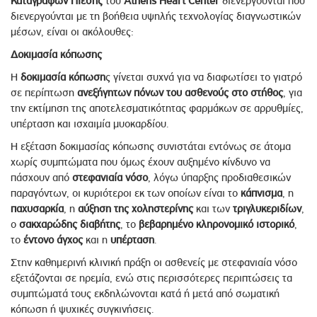
Καταγραφών Πίεσης
του
Athens
Heart
Center
διενεργούνται που
διενεργούνται με τη βοήθεια υψηλής τεχνολογίας διαγνωστικών
μέσων, είναι οι ακόλουθες:
Δοκιμασία κόπωσης
Η
δοκιμασία κόπωση
ς γίνεται συχνά για να διαφωτίσει το γιατρό
σε περίπτωση
ανεξήγητων πόνων του ασθενούς στο στήθος
, για
την εκτίμηση της αποτελεσματικότητας φαρμάκων σε αρρυθμίες,
υπέρταση και ισχαιμία μυοκαρδίου.
Η εξέταση δοκιμασίας κόπωσης συνιστάται εντόνως σε άτομα
χωρίς συμπτώματα που όμως έχουν αυξημένο κίνδυνο να
πάσχουν από
στεφανιαία νόσο
, λόγω ύπαρξης προδιαθεσικών
παραγόντων, οι κυριότεροι εκ των οποίων είναι το
κάπνισμα
, η
παχυσαρκία
, η
αύξηση της χοληστερίνης
και των
τριγλυκεριδίων
,
ο
σακχαρώδης διαβήτης
, το
βεβαρημένο κληρονομικό ιστορικό
,
το
έντονο άγχος
και η
υπέρταση
.
Στην καθημερινή κλινική πράξη οι ασθενείς με στεφανιαία νόσο
εξετάζονται σε ηρεμία, ενώ στις περισσότερες περιπτώσεις τα
συμπτώματά τους εκδηλώνονται κατά ή μετά από σωματική
κόπωση ή ψυχικές συγκινήσεις.