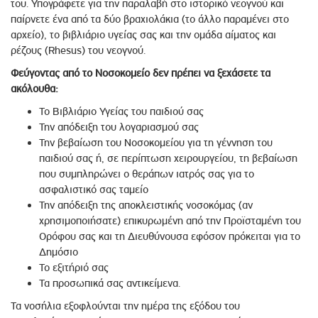
του. Υπογράφετε για την παραλαβή στο ιστορικό νεογνού και
παίρνετε ένα από τα δύο βραχιολάκια (το άλλο παραμένει στο
αρχείο), το βιβλιάριο υγείας σας και την ομάδα αίματος και
ρέζους (Rhesus) του νεογνού.
Φεύγοντας από το Νοσοκομείο δεν πρέπει να ξεχάσετε τα
ακόλουθα:
Το Βιβλιάριο Υγείας του παιδιού σας
Την απόδειξη του λογαριασμού σας
Την βεβαίωση του Νοσοκομείου για τη γέννηση του
παιδιού σας ή, σε περίπτωση χειρουργείου, τη βεβαίωση
που συμπληρώνει ο θεράπων ιατρός σας για το
ασφαλιστικό σας ταμείο
Την απόδειξη της αποκλειστικής νοσοκόμας (αν
χρησιμοποιήσατε) επικυρωμένη από την Προϊσταμένη του
Ορόφου σας και τη Διευθύνουσα εφόσον πρόκειται για το
Δημόσιο
Το εξιτήριό σας
Τα προσωπικά σας αντικείμενα.
Τα νοσήλια εξοφλούνται την ημέρα της εξόδου του