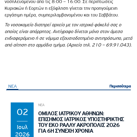
νοσηλευόμενου από τις 8:00 – 16:00. Σε περιπτώσεις
Κυριακών ή Εορτών η εξόφληση γίνεται την προηγούμενη
εργάσιμη ημέρα, συμπεριλαμβανομένου και του Σαββάτου.
Το νοσοκομείο διατηρεί αρχείο με τον ιατρικό φάκελό σας ο
οποίος είναι απόρρητος. Αντίγραφο δίνεται μόνο στον άμεσα
ενδιαφερόμενο ή σε νόμιμα εξουσιοδοτημένο αντιπρόσωπο, μετά
από αίτηση στο αρμόδιο τμήμα. (Αρχείο τηλ. 210 – 69.91.043).
ΝΕΑ
Περισσότερα
Περισσότερα
ΝΕΑ
02
ΟΜΙΛΟΣ ΙΑΤΡΙΚΟΥ ΑΘΗΝΩΝ:
ΕΠΙΣΗΜΟΣ ΙΑΤΡΙΚΟΣ ΥΠΟΣΤΗΡΙΚΤΗΣ
ΤΟΥ EKO ΡΑΛΛΥ ΑΚΡΟΠΟΛΙΣ 2026
Ιουλ
ΓΙΑ 6Η ΣΥΝΕΧΗ ΧΡΟΝΙΑ
2026