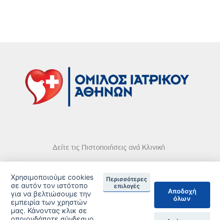
Δείτε τις Πιστοποιήσεις ανά Κλινική
Χρησιμοποιούμε cookies
Περισσότερες
σε αυτόν τον ιστότοπο
επιλογές
Αποδοχή
για να βελτιώσουμε την
όλων
DISCLAIMER
εμπειρία των χρηστών
μας. Κάνοντας κλικ σε
© 2026 Copyright © Iatriko.gr | Powered by Aboutnet
οποιονδήποτε σύνδεσμο