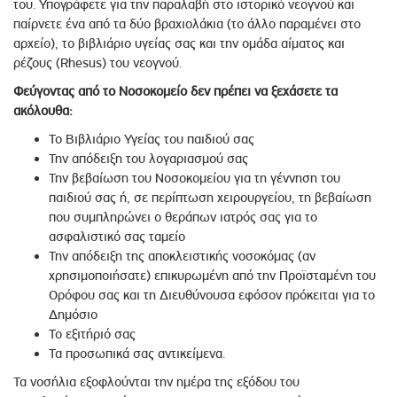
του. Υπογράφετε για την παραλαβή στο ιστορικό νεογνού και
παίρνετε ένα από τα δύο βραχιολάκια (το άλλο παραμένει στο
αρχείο), το βιβλιάριο υγείας σας και την ομάδα αίματος και
ρέζους (Rhesus) του νεογνού.
Φεύγοντας από το Νοσοκομείο δεν πρέπει να ξεχάσετε τα
ακόλουθα:
Το Βιβλιάριο Υγείας του παιδιού σας
Την απόδειξη του λογαριασμού σας
Την βεβαίωση του Νοσοκομείου για τη γέννηση του
παιδιού σας ή, σε περίπτωση χειρουργείου, τη βεβαίωση
που συμπληρώνει ο θεράπων ιατρός σας για το
ασφαλιστικό σας ταμείο
Την απόδειξη της αποκλειστικής νοσοκόμας (αν
χρησιμοποιήσατε) επικυρωμένη από την Προϊσταμένη του
Ορόφου σας και τη Διευθύνουσα εφόσον πρόκειται για το
Δημόσιο
Το εξιτήριό σας
Τα προσωπικά σας αντικείμενα.
Τα νοσήλια εξοφλούνται την ημέρα της εξόδου του