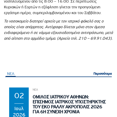
νοσηλευόμενου από τις 8:00 – 16:00. Σε περιπτώσεις
Κυριακών ή Εορτών η εξόφληση γίνεται την προηγούμενη
εργάσιμη ημέρα, συμπεριλαμβανομένου και του Σαββάτου.
Το νοσοκομείο διατηρεί αρχείο με τον ιατρικό φάκελό σας ο
οποίος είναι απόρρητος. Αντίγραφο δίνεται μόνο στον άμεσα
ενδιαφερόμενο ή σε νόμιμα εξουσιοδοτημένο αντιπρόσωπο, μετά
από αίτηση στο αρμόδιο τμήμα. (Αρχείο τηλ. 210 – 69.91.043).
ΝΕΑ
Περισσότερα
Περισσότερα
ΝΕΑ
02
ΟΜΙΛΟΣ ΙΑΤΡΙΚΟΥ ΑΘΗΝΩΝ:
ΕΠΙΣΗΜΟΣ ΙΑΤΡΙΚΟΣ ΥΠΟΣΤΗΡΙΚΤΗΣ
ΤΟΥ EKO ΡΑΛΛΥ ΑΚΡΟΠΟΛΙΣ 2026
Ιουλ
ΓΙΑ 6Η ΣΥΝΕΧΗ ΧΡΟΝΙΑ
2026