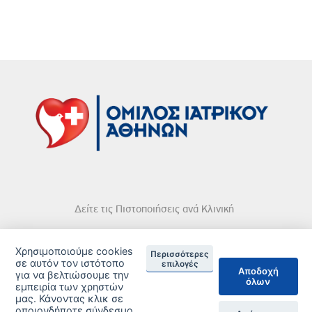
Δείτε τις Πιστοποιήσεις ανά Κλινική
Χρησιμοποιούμε cookies
Περισσότερες
σε αυτόν τον ιστότοπο
επιλογές
Αποδοχή
για να βελτιώσουμε την
όλων
DISCLAIMER
εμπειρία των χρηστών
μας. Κάνοντας κλικ σε
© 2026 Copyright © Iatriko.gr | Powered by Aboutnet
οποιονδήποτε σύνδεσμο