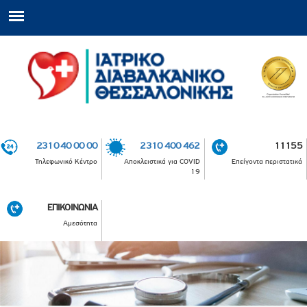
2310 40 00 00
2310 400 462
11155
Τηλεφωνικό Κέντρο
Αποκλειστικά για COVID
Επείγοντα περιστατικά
19
ΕΠΙΚΟΙΝΩΝΙΑ
Αμεσότητα