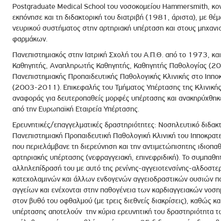
Postgraduate Medical School του νοσοκομείου Hammersmith, κοντά
εκπόνησε και τη διδακτορική του διατριβή (1981, άριστα), με θέ
νευρικού συστήματος στην αρτηριακή υπέρταση και στους μηχαν
φαρμάκων.
Πανεπιστημιακός στην Ιατρική Σχολή του Α.Π.Θ. από το 1973, κα
Καθηγητής, Αναπληρωτής Καθηγητής, Καθηγητής Παθολογίας (20
Πανεπιστημιακής Προπαιδευτικής Παθολογικής Κλινικής στο Ιππ
(2003-2011). Επικεφαλής του Τμήματος Υπέρτασης της Κλινικής 
αναφοράς για δευτεροπαθείς μορφές υπέρτασης και ανακηρύχθηκε
από την Ευρωπαϊκή Εταιρεία Υπέρτασης.
Ερευνητικές/επαγγελματικές δραστηριότητες: Νοσηλευτικό διδακτ
Πανεπιστημιακή Προπαιδευτική Παθολογική Κλινική του Ιπποκρατε
που περιελάμβανε τη διερεύνηση και την αντιμετώπισητης ιδιοπ
αρτηριακής υπέρτασης (νεφραγγειακή, επινεφριδική). Το συμπαθη
αλληλεπίδρασή του με αυτό της ρενίνης-αγγειοτενσίνης-αλδοστε
κατεχολαμινών και άλλων ενδογενών αγγειοδραστικών ουσιών πο
αγγείων και ενέχονται στην παθογένεια των καρδιαγγειακών νοσ
στον βυθό του οφθαλμού (με τρεις διεθνείς διακρίσεις), καθώς κα
υπέρτασης αποτελούν την κύρια ερευνητική του δραστηριότητα 