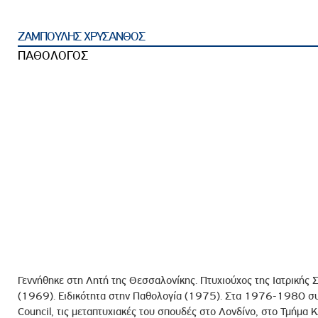
ροσωπικού, Στελεχών και Συνεργατών
ληροφοριών
ΖΑΜΠΟΥΛΗΣ ΧΡΥΣΑΝΘΟΣ
ικαιωμάτων
ΠΑΘΟΛΟΓΟΣ
 Υποψηφιοτήτων
Αποδοχών - Υποψηφιοτήτων
 Επιτροπής Ελέγχου
λέγχου Κανονισμός Λειτουργίας
τυξης 2023
τυξης 2024
λειας Τρίτων Μερών
Προστασίας και Προαγωγής των Δικαιωμάτων των
Γεννήθηκε στη Λητή της Θεσσαλονίκης. Πτυχιούχος της Ιατρικής 
(1969). Ειδικότητα στην Παθολογία (1975). Στα 1976-1980 συν
Council, τις μεταπτυχιακές του σπουδές στο Λονδίνο, στο Τμήμα