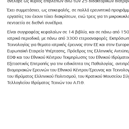
ανέλαβε ως κύριος επιβλέπων άνω των 25 διδακτορικών διατριβ
Έχει συμμετάσχει, ως επικεφαλής, σε πολλά ερευνητικά προγράμμα
εργασίες του έχουν τύχει διακρίσεων, ενώ τρεις για τη μικροκυκ
πενταετία σε διεθνή συνέδρια.
Είναι συγγραφέας κεφαλαίων σε 14 βιβλία, και σε πάνω από 150 
ιατρικά περιοδικά, με πάνω από 3300 ετεροαναφορές. Εκπρόσωπο
Τεχνολογίας για θεματα ιατρικής έρευνας στην ΕΕ και στην Europ
Ευρωπαϊκή Εταιρεία Υπέρτασης, Πρόεδρος της Ελληνικής Αντιϋπε
ΕΟΦ και του Εθνικού Κέντρου Τεκμηρίωσης του Εθνικού Ιδρύματος
Εξεταστικής Επιτροπής για την ειδικότητα της Παθολογίας, αντιπρ
Βιομοριακών Ερευνών του Εθνικού Κέντρου Έρευνας και Τεχνολογ
του Ιδρύματος Ελληνικού Πολιτισμού, του Κρατικού Μουσείου Σύγ
Τελλογλείου Ιδρύματος Τεχνών του Α.Π.Θ.