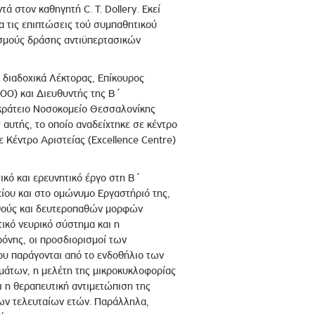
 στον καθηγητή C. T. Dollery. Εκεί
μα τις επιπτώσεις τού συμπαθητικού
ισμούς δράσης αντιϋπερτασικών
ι διαδοχικά Λέκτορας, Επίκουρος
00) και Διευθυντής της Β΄
οκράτειο Νοσοκομείο Θεσσαλονίκης
αυτής, το οποίο αναδείχτηκε σε κέντρο
 Κέντρο Αριστείας (Excellence Centre)
ικό και ερευνητικό έργο στη Β΄
ίου και στο ομώνυμο Εργαστήριό της,
αθούς και δευτεροπαθών μορφών
τικό νευρικό σύστημα και η
ρόνης, οι προσδιορισμοί των
υ παράγονται από το ενδοθήλιο των
ημάτων, η μελέτη της μικροκυκλοφορίας
ι η θεραπευτική αντιμετώπιση της
των τελευταίων ετών. Παράλληλα,