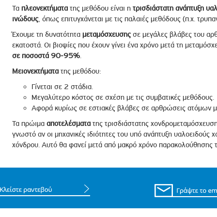
Τα
πλεονεκτήματα
της μεθόδου είναι η
τρισδιάστατη ανάπτυξη υα
ινώδους
, όπως επιτυγχάνεται με τις παλαιές μεθόδους (π.χ. τρυπαν
Έχουμε τη δυνατότητα
μεταμόσχευσης
σε μεγάλες βλάβες του αρθ
εκατοστά. Οι βιοψίες που έχουν γίνει ένα χρόνο μετά τη μεταμόσ
σε ποσοστά 90-95%
.
Μειονεκτήματα
της μεθόδου:
Γίνεται σε 2 στάδια.
Μεγαλύτερο κόστος σε σχέση με τις συμβατικές μεθόδους.
Αφορά κυρίως σε εστιακές βλάβες σε αρθρώσεις ατόμων μέ
Τα πρώιμα
αποτελέσματα
της τρισδιάστατης χονδρομεταμόσχευσης
γνωστό αν οι μηχανικές ιδιότητες του υπό ανάπτυξη υαλοειδούς χό
χόνδρου. Αυτό θα φανεί μετά από μακρό χρόνο παρακολούθησης