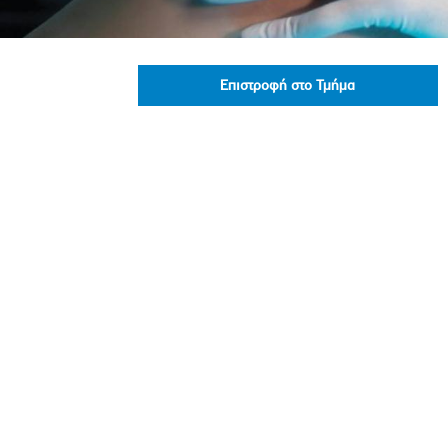
Πολιτική Προσλήψεων Π
Πολιτικές Ασφάλειας Π
Πολιτική Ανθρώπινων Δ
Επιστροφή στο Τμήμα
Επιτροπή Αποδοχών και
Κανονισμός Επιτροπής 
Επιτροπή Ελέγχου
Κανονισμός Λειτουργίας
Διεύθυνση Εσωτερικού Ε
Έκθεσης Βιώσιμης Ανάπ
Έκθεση Βιώσιμης Ανάπ
Πολιτική Δέουσας Επιμέ
Πολιτική Αναγνώρισης 
Ασθενών
Ειδική Ετήσια Έκθεση