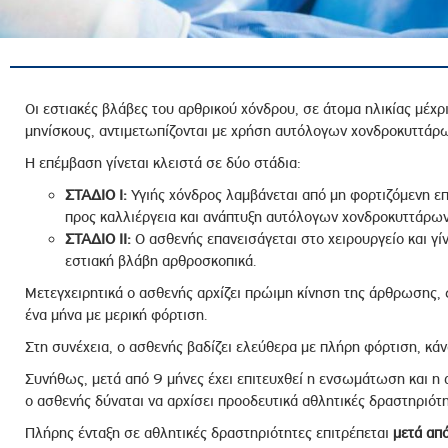
ροσωπικού, Στελεχών και Συνεργατών
ληροφοριών
ικαιωμάτων
 Υποψηφιοτήτων
Οι εστιακές βλάβες του αρθρικού χόνδρου, σε άτομα ηλικίας μέχρ
μηνίσκους, αντιμετωπίζονται με χρήση αυτόλογων χονδροκυττάρω
Αποδοχών - Υποψηφιοτήτων
Η επέμβαση γίνεται κλειστά σε δύο στάδια:
ΣΤΑΔΙΟ I:
Υγιής χόνδρος λαμβάνεται από μη φορτιζόμενη ε
 Επιτροπής Ελέγχου
προς καλλιέργεια και ανάπτυξη αυτόλογων χονδροκυττάρων
λέγχου Κανονισμός Λειτουργίας
ΣΤΑΔΙΟ II:
Ο ασθενής επανεισάγεται στο χειρουργείο και γ
τυξης 2023
εστιακή βλάβη αρθροσκοπικά.
τυξης 2024
Μετεγχειρητικά ο ασθενής αρχίζει πρώιμη κίνηση της άρθρωσης, φ
ένα μήνα με μερική φόρτιση.
λειας Τρίτων Μερών
Στη συνέχεια, ο ασθενής βαδίζει ελεύθερα με πλήρη φόρτιση, κά
Προστασίας και Προαγωγής των Δικαιωμάτων των
Συνήθως, μετά από 9 μήνες έχει επιτευχθεί η ενσωμάτωση και η 
ο ασθενής δύναται να αρχίσει προοδευτικά αθλητικές δραστηριότη
Πλήρης ένταξη σε αθλητικές δραστηριότητες επιτρέπεται
μετά απ