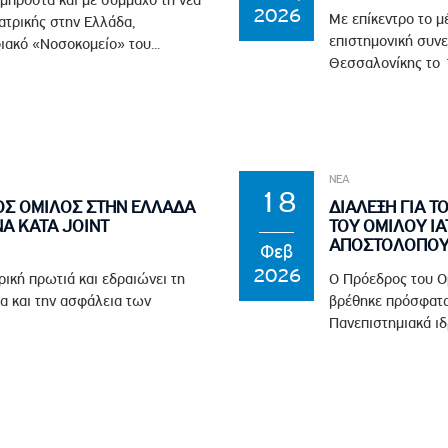
2026
Με επίκεντρο το μ
ϊατρικής στην Ελλάδα,
επιστημονική συνε
ιακό «Νοσοκομείο» του...
Θεσσαλονίκης το 1
ΝΕΑ
18
ΟΣ ΟΜΙΛΟΣ ΣΤΗΝ ΕΛΛΑΔΑ
ΔΙΑΛΕΞΗ ΓΙΑ Τ
Α ΚΑΤΑ JOINT
ΤΟΥ ΟΜΙΛΟΥ ΙΑ
ΑΠΟΣΤΟΛΟΠΟΥΛ
Φεβ
2026
ρική πρωτιά και εδραιώνει τη
Ο Πρόεδρος του Ο
α και την ασφάλεια των
βρέθηκε πρόσφατα
Πανεπιστημιακά ιδ