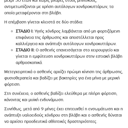
μέχρι 50 ετών και χωρίς βλάβες στους μηνίσκους,
αντιμετωπίζονται με χρήση αυτόλογων χονδροκυττάρων, τα
οποία μεταφέρονται στη βλάβη.
Η επέμβαση γίνεται κλειστά σε δύο στάδια:
ΣΤΑΔΙΟ I:
Υγιής χόνδρος λαμβάνεται από μη φορτιζόμενη
επιφάνεια της άρθρωσης και αποστέλλεται προς
καλλιέργεια και ανάπτυξη αυτόλογων χονδροκυττάρων.
ΣΤΑΔΙΟ II:
Ο ασθενής επανεισάγεται στο χειρουργείο και
γίνεται η εμφύτευση χονδροκυττάρων στην εστιακή βλάβη
αρθροσκοπικά.
Μετεγχειρητικά ο ασθενής αρχίζει πρώιμη κίνηση της άρθρωσης,
φυσιοθεραπεία και βαδίζει με βακτηρίες για ένα μήνα με μερική
φόρτιση.
Στη συνέχεια, ο ασθενής βαδίζει ελεύθερα με πλήρη φόρτιση,
κάνοντας και μυϊκή ενδυνάμωση.
Συνήθως, μετά από 9 μήνες έχει επιτευχθεί η ενσωμάτωση και η
ανάπτυξη υαλοειδούς χόνδρου στη βλάβη και ο ασθενής δύναται
να αρχίσει προοδευτικά αθλητικές δραστηριότητες.