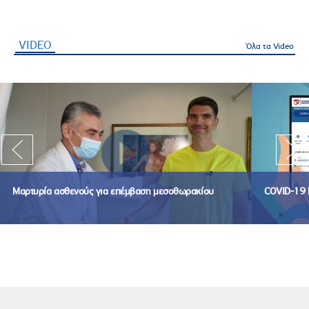
VIDEO
(ενεργή καρτέλα)
Όλα τα Video
Μαρτυρία ασθενούς για επέμβαση μεσοθωρακίου
COVID-19 