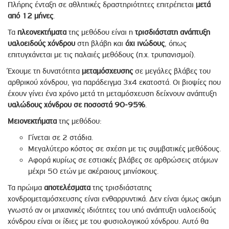
Πλήρης ένταξη σε αθλητικές δραστηριότητες επιτρέπεται
μετά
από 12 μήνες
.
Τα
πλεονεκτήματα
της μεθόδου είναι η
τρισδιάστατη ανάπτυξη
υαλοειδούς χόνδρου
στη βλάβη και
όχι ινώδους
, όπως
επιτυγχάνεται με τις παλαιές μεθόδους (π.χ. τρυπανισμοί).
Έχουμε τη δυνατότητα
μεταμόσχευσης
σε μεγάλες βλάβες του
αρθρικού χόνδρου, για παράδειγμα 3x4 εκατοστά. Οι βιοψίες που
έχουν γίνει ένα χρόνο μετά τη μεταμόσχευση δείχνουν ανάπτυξη
υαλώδους χόνδρου σε ποσοστά 90-95%
.
Μειονεκτήματα
της μεθόδου:
Γίνεται σε 2 στάδια.
Μεγαλύτερο κόστος σε σχέση με τις συμβατικές μεθόδους.
Αφορά κυρίως σε εστιακές βλάβες σε αρθρώσεις ατόμων
μέχρι 50 ετών με ακέραιους μηνίσκους.
Τα πρώιμα
αποτελέσματα
της τρισδιάστατης
χονδρομεταμόσχευσης είναι ενθαρρυντικά. Δεν είναι όμως ακόμη
γνωστό αν οι μηχανικές ιδιότητες του υπό ανάπτυξη υαλοειδούς
χόνδρου είναι οι ίδιες με του φυσιολογικού χόνδρου. Αυτό θα