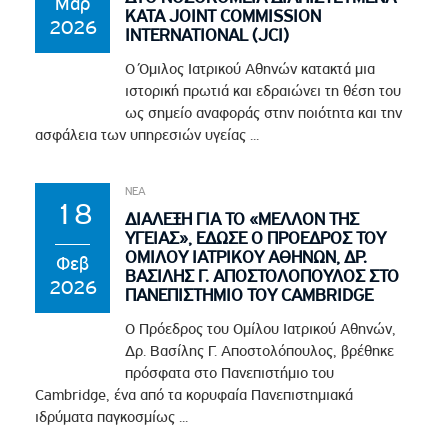
Μαρ
ΚΑΤΑ JOINT COMMISSION
2026
INTERNATIONAL (JCI)
Ο Όμιλος Ιατρικού Αθηνών κατακτά μια
ιστορική πρωτιά και εδραιώνει τη θέση του
ως σημείο αναφοράς στην ποιότητα και την
ασφάλεια των υπηρεσιών υγείας ...
ΝΕΑ
18
ΔΙΑΛΕΞΗ ΓΙΑ ΤΟ «ΜΕΛΛΟΝ ΤΗΣ
ΥΓΕΙΑΣ», ΕΔΩΣΕ Ο ΠΡΟΕΔΡΟΣ ΤΟΥ
ΟΜΙΛΟΥ ΙΑΤΡΙΚΟΥ ΑΘΗΝΩΝ, ΔΡ.
Φεβ
ΒΑΣΙΛΗΣ Γ. ΑΠΟΣΤΟΛΟΠΟΥΛΟΣ ΣΤΟ
2026
ΠΑΝΕΠΙΣΤΗΜΙΟ ΤΟΥ CAMBRIDGE
Ο Πρόεδρος του Ομίλου Ιατρικού Αθηνών,
Δρ. Βασίλης Γ. Αποστολόπουλος, βρέθηκε
πρόσφατα στο Πανεπιστήμιο του
Cambridge, ένα από τα κορυφαία Πανεπιστημιακά
ιδρύματα παγκοσμίως ...