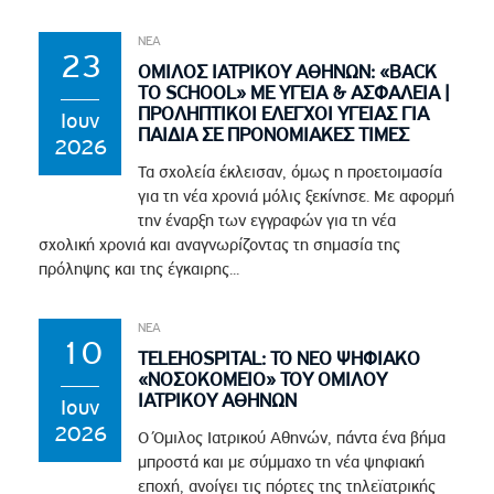
ΝΕΑ
23
ΟΜΙΛΟΣ ΙΑΤΡΙΚΟΥ ΑΘΗΝΩΝ: «BACK
TO SCHOOL» ΜΕ ΥΓΕΙΑ & ΑΣΦΑΛΕΙΑ |
ΠΡΟΛΗΠΤΙΚΟΙ ΕΛΕΓΧΟΙ ΥΓΕΙΑΣ ΓΙΑ
Ιουν
ΠΑΙΔΙΑ ΣΕ ΠΡΟΝΟΜΙΑΚΕΣ ΤΙΜΕΣ
2026
Τα σχολεία έκλεισαν, όμως η προετοιμασία
για τη νέα χρονιά μόλις ξεκίνησε. Με αφορμή
την έναρξη των εγγραφών για τη νέα
σχολική χρονιά και αναγνωρίζοντας τη σημασία της
πρόληψης και της έγκαιρης...
ΝΕΑ
10
TELEHOSPITAL: ΤΟ ΝΕΟ ΨΗΦΙΑΚΟ
«ΝΟΣΟΚΟΜΕΙΟ» ΤΟΥ ΟΜΙΛΟΥ
ΙΑΤΡΙΚΟΥ ΑΘΗΝΩΝ
Ιουν
2026
Ο Όμιλος Ιατρικού Αθηνών, πάντα ένα βήμα
μπροστά και με σύμμαχο τη νέα ψηφιακή
εποχή, ανοίγει τις πόρτες της τηλεϊατρικής