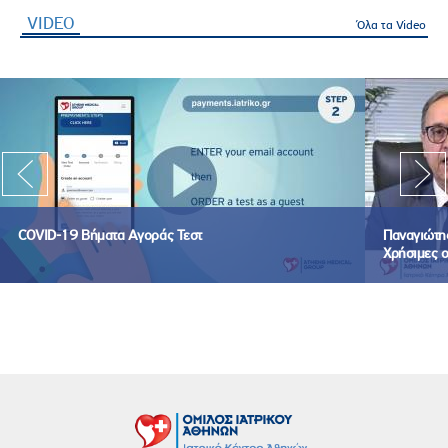
VIDEO
(ενεργή καρτέλα)
Όλα τα Video
COVID-19 Βήματα Αγοράς Τεστ
Παναγιώτης
Χρήσιμες ο