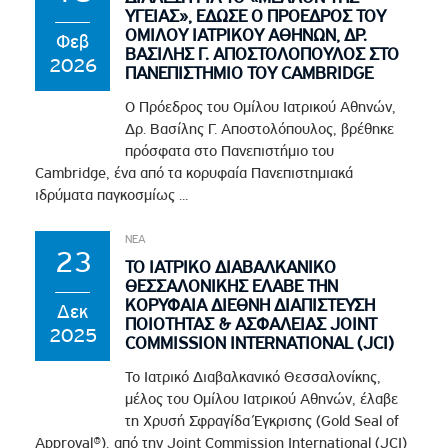
ΥΓΕΙΑΣ», ΕΔΩΣΕ Ο ΠΡΟΕΔΡΟΣ ΤΟΥ
ΟΜΙΛΟΥ ΙΑΤΡΙΚΟΥ ΑΘΗΝΩΝ, ΔΡ.
Φεβ
ΒΑΣΙΛΗΣ Γ. ΑΠΟΣΤΟΛΟΠΟΥΛΟΣ ΣΤΟ
2026
ΠΑΝΕΠΙΣΤΗΜΙΟ ΤΟΥ CAMBRIDGE
Ο Πρόεδρος του Ομίλου Ιατρικού Αθηνών,
Δρ. Βασίλης Γ. Αποστολόπουλος, βρέθηκε
πρόσφατα στο Πανεπιστήμιο του
Cambridge, ένα από τα κορυφαία Πανεπιστημιακά
ιδρύματα παγκοσμίως ...
ΝΕΑ
23
ΤΟ ΙΑΤΡΙΚΟ ΔΙΑΒΑΛΚΑΝΙΚΟ
ΘΕΣΣΑΛΟΝΙΚΗΣ ΕΛΑΒΕ ΤΗΝ
ΚΟΡΥΦΑΙΑ ΔΙΕΘΝΗ ΔΙΑΠΙΣΤΕΥΣΗ
Δεκ
ΠΟΙΟΤΗΤΑΣ & ΑΣΦΑΛΕΙΑΣ JOINT
2025
COMMISSION INTERNATIONAL (JCI)
Το Ιατρικό Διαβαλκανικό Θεσσαλονίκης,
μέλος του Ομίλου Ιατρικού Αθηνών, έλαβε
τη Χρυσή Σφραγίδα Έγκρισης (Gold Seal of
Approval®), από την Joint Commission International (JCI)