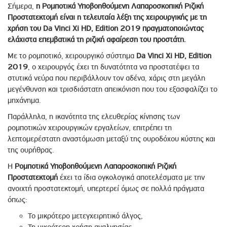
Σήμερα,
η Ρομποτικά Υποβοηθούμενη Λαπαροσκοπική Ριζική
Προστατεκτομή είναι η τελευταία λέξη της χειρουργικής με τη
χρήση του
Da Vinci Xi HD, Edition 2019 πραγματοποιώντας
ελάχιστα επεμβατικά τη ριζική αφαίρεση του προστάτη.
Με το ρομποτικό, χειρουργικό σύστημα
Da Vinci Xi HD, Edition
2019
, ο χειρουργός έχει τη δυνατότητα να προστατέψει τα
στυτικά νεύρα που περιβάλλουν τον αδένα, χάρις στη μεγάλη
μεγένθυνση και τρισδιάστατη απεικόνιση που του εξασφαλίζει το
μηχάνημα.
Παράλληλα, η ικανότητα της ελευθερίας κίνησης των
ρομποτικών χειρουργικών εργαλείων, επιτρέπει τη
λεπτομερέστατη αναστόμωση μεταξύ της ουροδόχου κύστης και
της ουρήθρας.
Η
Ρομποτικά Υποβοηθούμενη Λαπαροσκοπική Ριζική
Προστατεκτομή
έχει τα ίδια ογκολογικά αποτελέσματα με την
ανοιχτή προστατεκτομή, υπερτερεί όμως σε πολλά πράγματα
όπως:
Το μικρότερο μετεγχειρητικό άλγος,
Τη μικρότερη χρήση αναλγησίας,