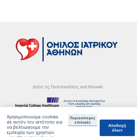
Δείτε τις Πιστοποιήσεις ανά Κλινική
Χρησιμοποιούμε cookies
Περισσότερες
DISCLAIMER
σε αυτόν τον ιστότοπο για
επιλογές
Αποδοχή
να βελτιώσουμε την
όλων
© 2026 Copyright © Iatriko.gr | Powered by Aboutnet
εμπειρία των χρηστών