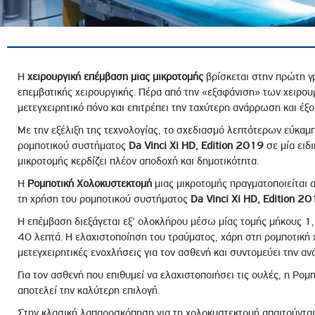
ροσωπικού, Στελεχών και Συνεργατών
ληροφοριών
ικαιωμάτων
 Υποψηφιοτήτων
Η
χειρουργική επέμβαση μιας μικροτομής
βρίσκεται στην πρώτη γ
επεμβατικής χειρουργικής. Πέρα από την «εξαφάνιση» των χειρου
Αποδοχών - Υποψηφιοτήτων
μετεγχειρητικό πόνο και επιτρέπει την ταχύτερη ανάρρωση και έξ
Με την εξέλιξη της τεχνολογίας, το σχεδιασμό λεπτότερων εύκαμ
 Επιτροπής Ελέγχου
ρομποτικού συστήματος
Da Vinci Xi HD, Edition 2019
σε μία ειδ
μικροτομής κερδίζει πλέον αποδοχή και δημοτικότητα.
λέγχου Κανονισμός Λειτουργίας
τυξης 2023
Η
Ρομποτική Χολοκυστεκτομή
μιας μικροτομής πραγματοποιείται α
τη χρήση του ρομποτικού συστήματος
Da Vinci Xi HD, Edition 2
τυξης 2024
Η επέμβαση διεξάγεται εξ’ ολοκλήρου μέσω μίας τομής μήκους 1,
λειας Τρίτων Μερών
40 λεπτά. Η ελαχιστοποίηση του τραύματος, χάρη στη ρομποτική χ
Προστασίας και Προαγωγής των Δικαιωμάτων των
μετεγχειρητικές ενοχλήσεις για τον ασθενή και συντομεύει την α
Για τον ασθενή που επιθυμεί να ελαχιστοποιήσει τις ουλές, η Ρομ
αποτελεί την καλύτερη επιλογή.
Στην κλασική λαπαροσκόπηση για τη χολοκυστεκτομή απαιτούνται