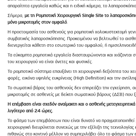
απαραίτητα εργαλεία καθώς και η ειδική κάμερα, το λαπαροσκόπιο
Σήμερα,
με τη Ρομποτική Χειρουργική Single Site το λαπαροσκόπι
μόνο μικροτομής στον ομφαλό
.
Η προετοιμασία του ασθενούς για ρομποτική χολοκυστεκτομή γενικ
συμβατικής λαπαροσκόπησης. Προκειμένου να βελτιωθεί το αισθη
διενεργείται κάθετη στο εσωτερικό του ομφαλού, ή ημισεληνοειδή
Τα εύκαμπτα ρομποτικά εργαλεία διασταυρώνονται και χιάζονται σ
του χειρουργού να είναι άνετες και φυσικές.
Το ρομποτικό σύστημα επαυξάνει τη χειρουργική δεξιότητα του χε
φορές, εικόνα υψηλής ευκρίνειας (High Definition) και την αντίλη
Το σωματικό βάρος του ασθενούς δεν επηρεάζει την εγχείρηση, α
μικροτομής σε ασθενείς με δείκτη σωματικού βάρους (ΔΣΒ) που 
Η επέμβαση είναι σχεδόν αναίμακτη και ο ασθενής μετεγχειρητικά
λιγότερο από 24 ώρες.
Το φάσμα των επεμβάσεων που είναι δυνατό να πραγματοποιηθεί μ
χειρουργική διευρύνεται συνεχώς με την εξέλιξη της τεχνολογίας
πιθανώς στο κοντινό μέλλον να συμπεριλάβει όλο το φάσμα των