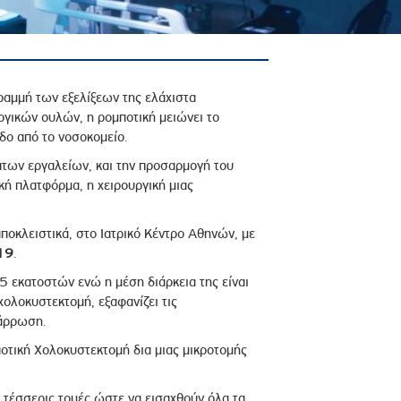
ραμμή των εξελίξεων της ελάχιστα
ργικών ουλών, η ρομποτική μειώνει το
οδο από το νοσοκομείο.
πτων εργαλείων, και την προσαρμογή του
ική πλατφόρμα, η χειρουργική μιας
ποκλειστικά, στο Ιατρικό Κέντρο Αθηνών, με
019
.
5 εκατοστών ενώ η μέση διάρκεια της είναι
ολοκυστεκτομή, εξαφανίζει τις
νάρρωση.
ποτική Χολοκυστεκτομή δια μιας μικροτομής
 τέσσερις τομές ώστε να εισαχθούν όλα τα