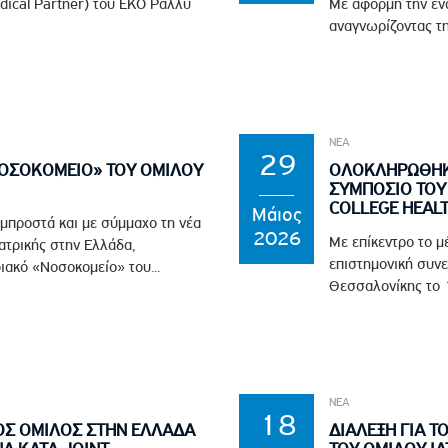
edical Partner) του EKO Ράλλυ
Με αφορμή την ένα
αναγνωρίζοντας τη
ΝΕΑ
29
ΝΟΣΟΚΟΜΕΙΟ» ΤΟΥ ΟΜΙΛΟΥ
ΟΛΟΚΛΗΡΩΘΗΚΕ
ΣΥΜΠΟΣΙΟ ΤΟΥ 
COLLEGE HEAL
Μάιος
 μπροστά και με σύμμαχο τη νέα
2026
Με επίκεντρο το μ
ϊατρικής στην Ελλάδα,
επιστημονική συνε
ιακό «Νοσοκομείο» του...
Θεσσαλονίκης το 1
ΝΕΑ
18
ΟΣ ΟΜΙΛΟΣ ΣΤΗΝ ΕΛΛΑΔΑ
ΔΙΑΛΕΞΗ ΓΙΑ Τ