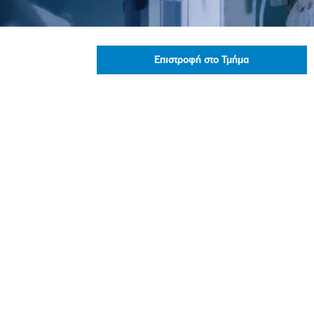
Πολιτική Προσλήψεων Π
Πολιτικές Ασφάλειας Π
Πολιτική Ανθρώπινων Δ
Επιστροφή στο Τμήμα
Επιτροπή Αποδοχών και
Κανονισμός Επιτροπής 
Επιτροπή Ελέγχου
Κανονισμός Λειτουργίας
Διεύθυνση Εσωτερικού Ε
Έκθεσης Βιώσιμης Ανάπ
Έκθεση Βιώσιμης Ανάπ
Πολιτική Δέουσας Επιμέ
Πολιτική Αναγνώρισης 
Ασθενών
Ειδική Ετήσια Έκθεση