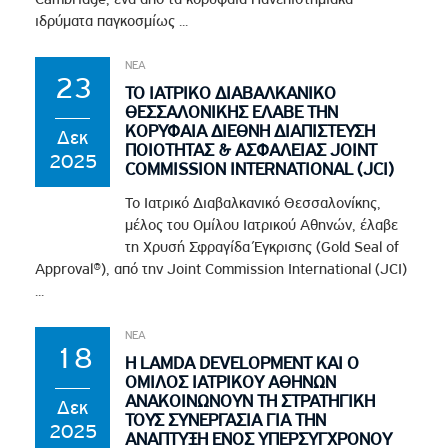
ιδρύματα παγκοσμίως ...
ΝΕΑ
23
ΤΟ ΙΑΤΡΙΚΟ ΔΙΑΒΑΛΚΑΝΙΚΟ
ΘΕΣΣΑΛΟΝΙΚΗΣ ΕΛΑΒΕ ΤΗΝ
ΚΟΡΥΦΑΙΑ ΔΙΕΘΝΗ ΔΙΑΠΙΣΤΕΥΣΗ
Δεκ
ΠΟΙΟΤΗΤΑΣ & ΑΣΦΑΛΕΙΑΣ JOINT
2025
COMMISSION INTERNATIONAL (JCI)
Το Ιατρικό Διαβαλκανικό Θεσσαλονίκης,
μέλος του Ομίλου Ιατρικού Αθηνών, έλαβε
τη Χρυσή Σφραγίδα Έγκρισης (Gold Seal of
Approval®), από την Joint Commission International (JCI)
...
ΝΕΑ
18
Η LAMDA DEVELOPMENT ΚΑΙ Ο
ΟΜΙΛΟΣ ΙΑΤΡΙΚΟΥ ΑΘΗΝΩΝ
ΑΝΑΚΟΙΝΩΝΟΥΝ ΤΗ ΣΤΡΑΤΗΓΙΚΗ
Δεκ
ΤΟΥΣ ΣΥΝΕΡΓΑΣΙΑ ΓΙΑ ΤΗΝ
2025
ΑΝΑΠΤΥΞΗ ΕΝΟΣ ΥΠΕΡΣΥΓΧΡΟΝΟΥ