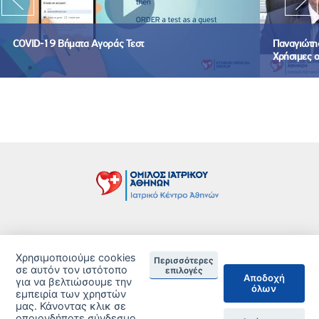
COVID-19 Βήματα Αγοράς Τεστ
Παναγιώτης
Χρήσιμες ο
Τιμοκατάλογος
Χρησιμοποιούμε cookies
Περισσότερες
Δείτε τις Πιστοποιήσεις ανά Κλινική
σε αυτόν τον ιστότοπο
επιλογές
Αποδοχή
για να βελτιώσουμε την
όλων
DISCLAIMER
εμπειρία των χρηστών
μας. Κάνοντας κλικ σε
οποιονδήποτε σύνδεσμο
© 2026 Copyright © Iatriko.gr | Powered by Aboutnet