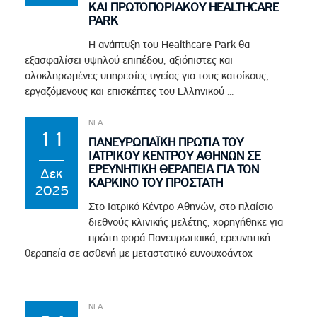
ΚΑΙ ΠΡΩΤΟΠΟΡΙΑΚΟΥ HEALTHCARE
PARK
Η ανάπτυξη του Healthcare Park θα
εξασφαλίσει υψηλού επιπέδου, αξιόπιστες και
ολοκληρωμένες υπηρεσίες υγείας για τους κατοίκους,
εργαζόμενους και επισκέπτες του Ελληνικού ...
ΝΕΑ
11
ΠΑΝΕΥΡΩΠΑΪΚΗ ΠΡΩΤΙΑ ΤΟΥ
ΙΑΤΡΙΚΟΥ ΚΕΝΤΡΟΥ ΑΘΗΝΩΝ ΣΕ
ΕΡΕΥΝΗΤΙΚΗ ΘΕΡΑΠΕΙΑ ΓΙΑ ΤΟΝ
Δεκ
ΚΑΡΚΙΝΟ ΤΟΥ ΠΡΟΣΤΑΤΗ
2025
Στο Ιατρικό Κέντρο Αθηνών, στο πλαίσιο
διεθνούς κλινικής μελέτης, χορηγήθηκε για
πρώτη φορά Πανευρωπαϊκά, ερευνητική
θεραπεία σε ασθενή με μεταστατικό ευνουχοάντοχ
ΝΕΑ