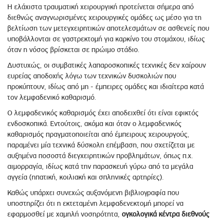
Η ελάχιστα τραυματική χειρουργική προτείνεται σήμερα από
διεθνώς αναγνωρισμένες χειρουργικές ομάδες ως μέσο για τη
βελτίωση των μετεγχειρητικών αποτελεσμάτων σε ασθενείς που
υποβάλλονται σε γαστρεκτομή για καρκίνο του στομάχου, ιδίως
όταν η νόσος βρίσκεται σε πρώιμο στάδιο.
Δυστυχώς, οι συμβατικές λαπαροσκοπικές τεχνικές δεν χαίρουν
ευρείας αποδοχής λόγω των τεχνικών δυσκολιών που
προκύπτουν, ιδίως από μη - έμπειρες ομάδες και ιδιαίτερα κατά
τον λεμφαδενικό καθαρισμό.
Ο λεμφαδενικός καθαρισμός έχει αποδειχθεί ότι είναι εφικτός
ενδοσκοπικά. Εντούτοις, ακόμα και όταν ο λεμφαδενικός
καθαρισμός πραγματοποιείται από έμπειρους χειρουργούς,
παραμένει μία τεχνικά δύσκολη επέμβαση, που σχετίζεται με
αυξημένα ποσοστά διεγχειρητικών προβλημάτων, όπως π.χ.
αιμορραγία, ιδίως κατά την παρασκευή γύρω από τα μεγάλα
αγγεία (ηπατική, κοιλιακή και σπληνικές αρτηρίες).
Καθώς υπάρχει συνεχώς αυξανόμενη βιβλιογραφία που
υποστηρίζει ότι η εκτεταμένη λεμφαδενεκτομή μπορεί να
εφαρμοσθεί με χαμηλή νοσηρότητα,
ογκολογικά κέντρα διεθνούς