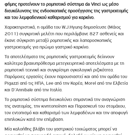
φήμης προτείνουν το ρομποτικό σύστημα da Vinci ως μέσο
διευκόλυνσης της ενδοσκοπικής προσέγγισης της γαστρεκτομής
και του λεμφαδενικού καθαρισμού για καρκίνο.
Χαρακτηριστικά, η ομάδα του W.J.Hyung δημοσίευσε (Μάιος
2011) συγκριτική μελέτη που περιλάμβανε 827 ασθενείς και
έκανε σύγκριση μεταξύ ρομποτικής και λαπαροσκοπικής
γαστρεκτομής για πρώιμο γαστρικό καρκίνο.
Τα αποτελέσματα της ρομποτικής γαστρεκτομής δείχνουν
καλύτερα βραχυπρόθεσμα μετεγχειρητικά αποτελέσματα με τη
ρομποτική τεχνική και συγκρίσιμη ογκολογική ριζικότητα.
Παρόμοιες εργασίες έχουν παρουσιαστεί και από την ομάδα του
Pigazzi από τις ΗΠΑ, Lee από την Κορέα, Morel από την Ελβετία
και D’Annibale από την Ιταλία.
Το ρομποτικό σύστημα διευκολύνει σημαντικά την αναγνώριση
της ανατομίας, την κινητοποίηση και Παρασκευή του στομάχου,
τον εντοπισμό και καθαρισμό των λεμφαδένων και την αποφυγή
επιπλοκών κατά την επέμβαση.
Μία καλοήθης βλάβη του γαστρικού τοιχώματος μπορεί να