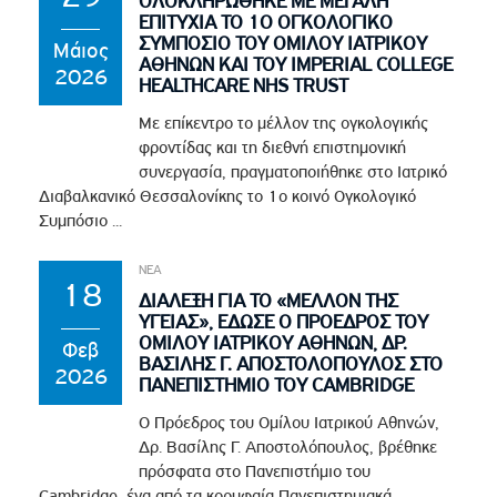
ΟΛΟΚΛΗΡΩΘΗΚΕ ΜΕ ΜΕΓΑΛΗ
ΕΠΙΤΥΧΙΑ ΤΟ 1Ο ΟΓΚΟΛΟΓΙΚΟ
ΣΥΜΠΟΣΙΟ ΤΟΥ ΟΜΙΛΟΥ ΙΑΤΡΙΚΟΥ
Μάιος
ΑΘΗΝΩΝ ΚΑΙ ΤΟΥ IMPERIAL COLLEGE
2026
HEALTHCARE NHS TRUST
Με επίκεντρο το μέλλον της ογκολογικής
φροντίδας και τη διεθνή επιστημονική
συνεργασία, πραγματοποιήθηκε στο Ιατρικό
Διαβαλκανικό Θεσσαλονίκης το 1ο κοινό Ογκολογικό
Συμπόσιο ...
ΝΕΑ
18
ΔΙΑΛΕΞΗ ΓΙΑ ΤΟ «ΜΕΛΛΟΝ ΤΗΣ
ΥΓΕΙΑΣ», ΕΔΩΣΕ Ο ΠΡΟΕΔΡΟΣ ΤΟΥ
ΟΜΙΛΟΥ ΙΑΤΡΙΚΟΥ ΑΘΗΝΩΝ, ΔΡ.
Φεβ
ΒΑΣΙΛΗΣ Γ. ΑΠΟΣΤΟΛΟΠΟΥΛΟΣ ΣΤΟ
2026
ΠΑΝΕΠΙΣΤΗΜΙΟ ΤΟΥ CAMBRIDGE
Ο Πρόεδρος του Ομίλου Ιατρικού Αθηνών,
Δρ. Βασίλης Γ. Αποστολόπουλος, βρέθηκε
πρόσφατα στο Πανεπιστήμιο του
Cambridge, ένα από τα κορυφαία Πανεπιστημιακά