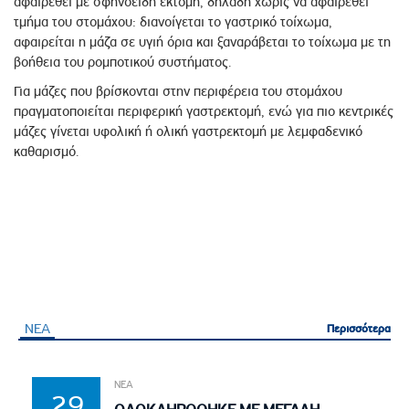
αφαιρεθεί με σφηνοειδή εκτομή, δηλαδή χωρίς να αφαιρεθεί
τμήμα του στομάχου: διανοίγεται το γαστρικό τοίχωμα,
αφαιρείται η μάζα σε υγιή όρια και ξαναράβεται το τοίχωμα με τη
βοήθεια του ρομποτικού συστήματος.
Για μάζες που βρίσκονται στην περιφέρεια του στομάχου
πραγματοποιείται περιφερική γαστρεκτομή, ενώ για πιο κεντρικές
μάζες γίνεται υφολική ή ολική γαστρεκτομή με λεμφαδενικό
καθαρισμό.
ΝΕΑ
Περισσότερα
Περισσότερα
ΝΕΑ
29